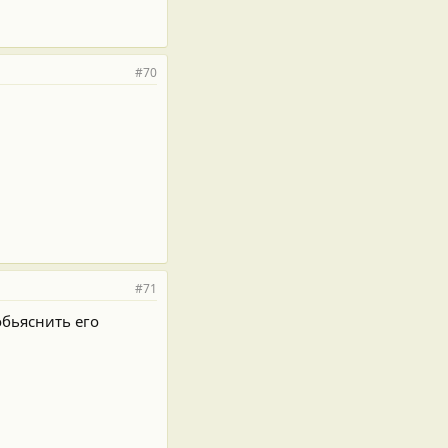
#70
#71
обьяснить его