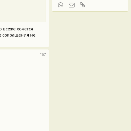
WhatsApp
Электронная почта
Ссылка
о всеже хочется
е сокращения не
#67