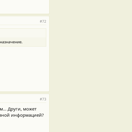
#72
 назначение.
#73
... Други, может
лезной информацией?