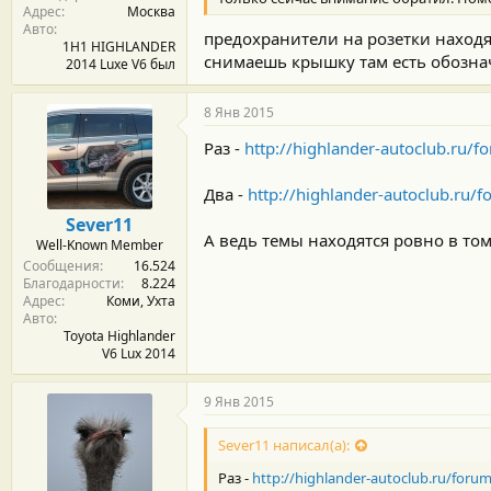
Адрес
Москва
Авто
предохранители на розетки находя
1H1 HIGHLANDER
снимаешь крышку там есть обозна
2014 Luxe V6 был
8 Янв 2015
Раз -
http://highlander-autoclub.ru
Два -
http://highlander-autoclub.ru
Sever11
А ведь темы находятся ровно в том
Well-Known Member
Сообщения
16.524
Благодарности
8.224
Адрес
Коми, Ухта
Авто
Toyota Highlander
V6 Lux 2014
9 Янв 2015
Sever11 написал(а):
Раз -
http://highlander-autoclub.ru/for