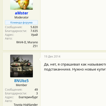
м
а
ы
л
а
aMster
Moderator
Команда форума
Сообщения
5.820
Благодарности
7.635
Адрес
Урай
Авто
RAV4-II, Murano
Z51
19 Дек 2014
Да, нет, я спрашивал как называют
подстаканнике. Нужно новые купи
8NUbz5
Member
Сообщения
49
Благодарности
3
Адрес
Екатеринбург
Авто
Toyota Highlander