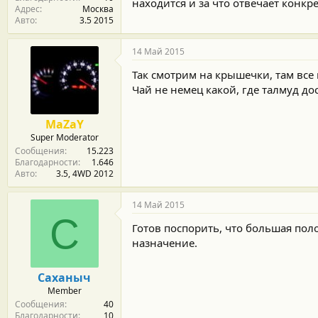
находится и за что отвечает конкр
Адрес
Москва
Авто
3.5 2015
14 Май 2015
Так смотрим на крышечки, там все 
Чай не немец какой, где талмуд до
MaZaY
Super Moderator
Сообщения
15.223
Благодарности
1.646
Авто
3.5, 4WD 2012
14 Май 2015
С
Готов поспорить, что большая пол
назначение.
Саханыч
Member
Сообщения
40
Благодарности
10