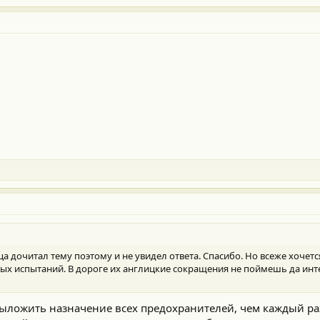
онца дочитал тему поэтому и не увидел ответа. Спасибо. Но всеже хочет
ых испытаний. В дороге их англицкие сокращения не поймешь да инте
ыложить назначение всех предохранителей, чем каждый раз