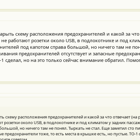
арыть схему расположения предохранителей и какой за что 
я не работают розетки около USB, в подлокотнике и под кли
нителей под капотом справа большой, но ничего там не поня
кивания предохранителей отсутствует и запасные предохрани
О-1 сделал, но на это только сейчас внимание обратил. Помо
ь схему расположения предохранителей и какой за что отвечает (на р
ют розетки около USB, в подлокотнике и под климатом у задних пассаж
ольшой, но ничего там не понял. Тыркать не стал. Еще заметил сто п
е предохранители тоже, то есть места в крышке есть, но пустые. ТО-1 с
огите советом.