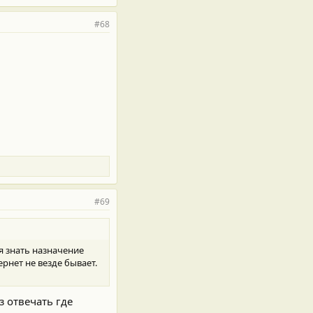
#68
#69
ся знать назначение
рнет не везде бывает.
 отвечать где