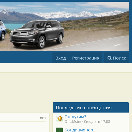
Вход
Регистрация
Поиск
Последние сообщения
Пошутим?
#61
От: aMster
Сегодня в 17:08
Кондиционер.
J