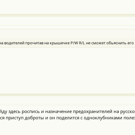
а водителей прочитав на крышечке P/W R/L не сможет обьяснить его
айду здесь роспись и назначение предохранителей на русском
тся приступ доброты и он поделится с одноклубниками по