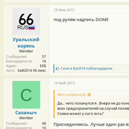
23 Фев 2015
под рулём надпись DOME
Уральский
корень
Member
Сообщения
57
Благодарности
16
Адрес
ЕКБ
Б
Сеня
и
Bav978
поблагодарили
Авто
Хай2014 V6 люкс
л
а
г
14 Май 2015
о
С
д
AlAn написал(а):
а
р
Да... чето лоханулся я . Вчера не до к
н
всех предохранителей на случай полев
о
Саханыч
Схема может у кого есть?
с
Member
т
Сообщения
40
и
Присоединяюсь. Лучше один раз в
Благодарности
10
: