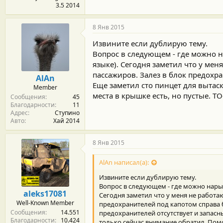
3.5 2014
8 Янв 2015
Извините если дублирую тему.
Вопрос в следующем - где можно н
языке). Сегодня заметил что у мен
пассажиров. Залез в блок предохра
AlAn
Еще заметил сто пинцет для вытас
Member
места в крышке есть, но пустые. Т
Сообщения
45
Благодарности
11
Адрес
Ступино
Авто
Хай 2014
8 Янв 2015
AlAn написал(а):
Извините если дублирую тему.
Вопрос в следующем - где можно нарыт
aleks17081
Сегодня заметил что у меня не работа
Well-Known Member
предохранителей под капотом справа б
Сообщения
14.551
предохранителей отсутствует и запасны
Благодарности
10.424
только сейчас внимание обратил. Пом