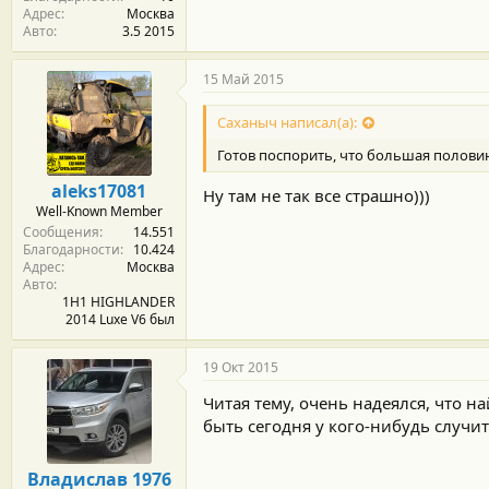
Адрес
Москва
Авто
3.5 2015
15 Май 2015
Саханыч написал(а):
Готов поспорить, что большая половин
aleks17081
Ну там не так все страшно)))
Well-Known Member
Сообщения
14.551
Благодарности
10.424
Адрес
Москва
Авто
1H1 HIGHLANDER
2014 Luxe V6 был
19 Окт 2015
Читая тему, очень надеялся, что н
быть сегодня у кого-нибудь случи
Владислав 1976