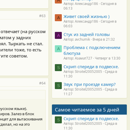
Автор: Александр186
Сегодня в
06:13
#63
Живет своей жизнью )
А
Автор: Александр186
Сегодня в
06:03
отвечает (на русском
Стук из задней головы
A
матом у задних
Автор: avchumik
Вчера в 21:32
л. Тыркать не стал.
Проблема с подключением
А
тели тоже, то есть
блютуза
гите советом.
Автор: Азамат727
Четверг в 13:30
Скрип спереди в подвеске.
S
Автор: Stroitel20052005
Среда в
11:30
#64
Звук при проезде камер?
S
Автор: Stroitel20052005
Среда в
11:27
усском языке).
Самое читаемое за 5 дней
иров. Залез в блок
Скрип спереди в подвеске.
инцет для вытаскивания
S
Автор: Stroitel20052005
Среда в
делал, но на это
11:30