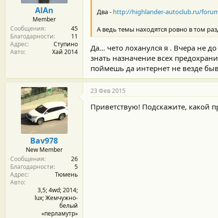
AlAn
Два -
http://highlander-autoclub.ru/fo
Member
Сообщения
45
А ведь темы находятся ровно в том раз
Благодарности
11
Адрес
Ступино
Да... чето лоханулся я . Вчера не 
Авто
Хай 2014
знать назначение всех предохрани
поймешь да интернет не везде быва
23 Фев 2015
Приветствую! Подскажите, какой 
Bav978
New Member
Сообщения
26
Благодарности
5
Адрес
Тюмень
Авто
3,5; 4wd; 2014;
lux; Жемчужно-
белый
«перламутр»