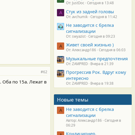
От: JustDoc
Сегодня в 13:48
Стук из задней головы
A
От: avchumik
Сегодня в 11:42
Не заводится с брелка
сигнализации
От: swyazist
Сегодня в 09:23
Живет своей жизнью )
А
От: Александр186
Сегодня в 06:03
Музыкальные предпочтения
От: ZAMPRED
Вчера в 21:39
Прогрессив Рок. Вдруг кому
#62
интересно
. Оба по 15а. Лежат в
От: ZAMPRED
Вчера в 19:38
Новые темы
Не заводится с брелка
А
сигнализации
Автор: Александр186
Сегодня в
06:29
Кондиционер.
А