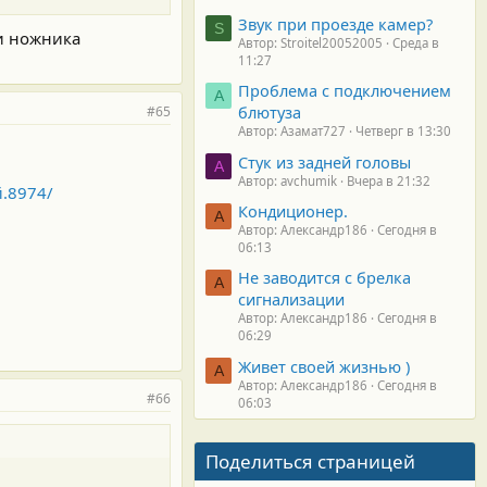
Звук при проезде камер?
S
ли ножника
Автор: Stroitel20052005
Среда в
11:27
Проблема с подключением
А
блютуза
#65
Автор: Азамат727
Четверг в 13:30
Стук из задней головы
A
Автор: avchumik
Вчера в 21:32
й.8974/
Кондиционер.
А
Автор: Александр186
Сегодня в
06:13
Не заводится с брелка
А
сигнализации
Автор: Александр186
Сегодня в
06:29
Живет своей жизнью )
А
Автор: Александр186
Сегодня в
#66
06:03
Поделиться страницей