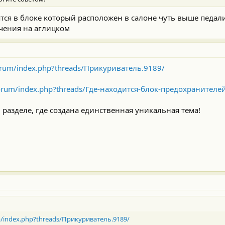
тся в блоке который расположен в салоне чуть выше педа
чения на аглицком
/forum/index.php?threads/Прикуриватель.9189/
/forum/index.php?threads/Где-находится-блок-предохранителе
 разделе, где создана единственная уникальная тема!
um/index.php?threads/Прикуриватель.9189/