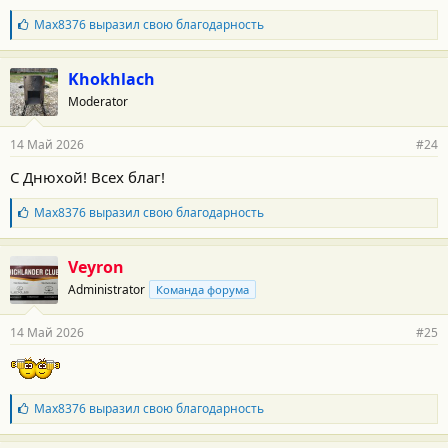
т
Б
Max8376
выразил свою благодарность
и
л
:
а
г
Khokhlach
о
Moderator
д
а
р
14 Май 2026
#24
н
о
С Днюхой! Всех благ!
с
т
Б
Max8376
выразил свою благодарность
и
л
:
а
г
Veyron
о
Administrator
Команда форума
д
а
р
14 Май 2026
#25
н
о
с
т
и
Б
Max8376
выразил свою благодарность
:
л
а