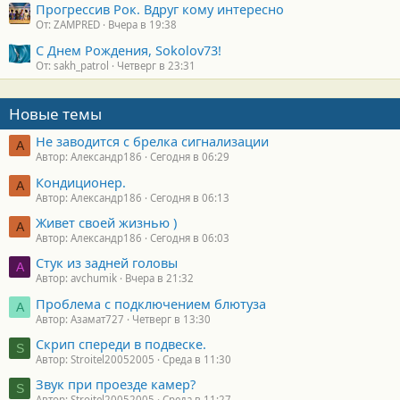
Прогрессив Рок. Вдруг кому интересно
От: ZAMPRED
Вчера в 19:38
С Днем Рождения, Sokolov73!
От: sakh_patrol
Четверг в 23:31
Новые темы
Не заводится с брелка сигнализации
А
Автор: Александр186
Сегодня в 06:29
Кондиционер.
А
Автор: Александр186
Сегодня в 06:13
Живет своей жизнью )
А
Автор: Александр186
Сегодня в 06:03
Стук из задней головы
A
Автор: avchumik
Вчера в 21:32
Проблема с подключением блютуза
А
Автор: Азамат727
Четверг в 13:30
Скрип спереди в подвеске.
S
Автор: Stroitel20052005
Среда в 11:30
Звук при проезде камер?
S
Автор: Stroitel20052005
Среда в 11:27