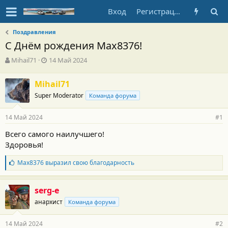
Вход
Регистрация
Поздравления
С Днём рождения Max8376!
А
Д
Mihail71
14 Май 2024
в
а
т
т
Mihail71
о
а
Super Moderator
р
н
Команда форума
т
а
е
ч
14 Май 2024
#1
м
а
ы
л
Всего самого наилучшего!
а
Здоровья!
Б
Max8376
выразил свою благодарность
л
а
г
serg-e
о
анархист
Команда форума
д
а
р
14 Май 2024
#2
н