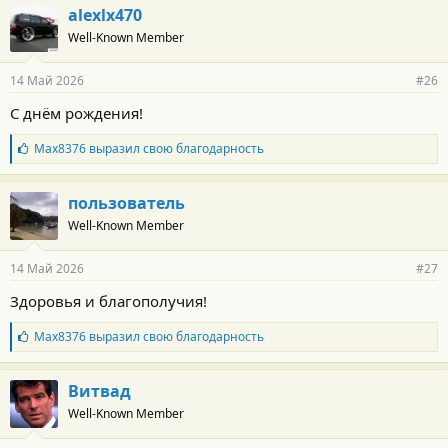
г
alexlx470
о
Well-Known Member
д
а
р
14 Май 2026
#26
н
о
С днём рождения!
с
т
Б
Max8376
выразил свою благодарность
и
л
:
а
г
пользователь
о
Well-Known Member
д
а
р
14 Май 2026
#27
н
о
Здоровья и благополучия!
с
т
Б
Max8376
выразил свою благодарность
и
л
:
а
г
Витвад
о
Well-Known Member
д
а
р