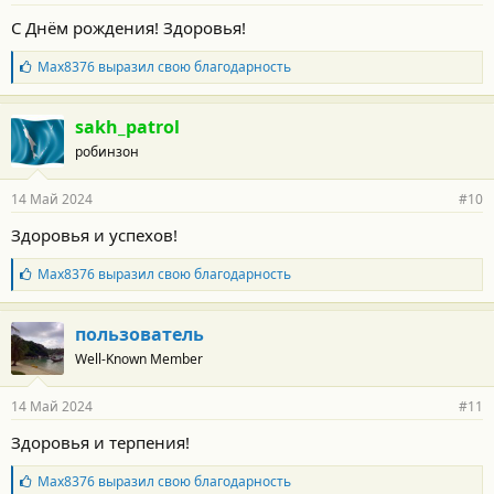
о
С Днём рождения! Здоровья!
с
т
Б
Max8376
выразил свою благодарность
и
л
:
а
г
sakh_patrol
о
робинзон
д
а
р
14 Май 2024
#10
н
о
Здоровья и успехов!
с
т
Б
Max8376
выразил свою благодарность
и
л
:
а
г
пользователь
о
Well-Known Member
д
а
р
14 Май 2024
#11
н
о
Здоровья и терпения!
с
т
Б
Max8376
выразил свою благодарность
и