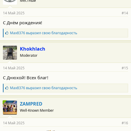
Местный
д
а
р
14 Май 2025
#14
н
о
С Днём рождения!
с
т
Б
Max8376
выразил свою благодарность
и
л
:
а
г
Khokhlach
о
Moderator
д
а
р
14 Май 2025
#15
н
о
С Днюхой! Всех благ!
с
т
Б
Max8376
выразил свою благодарность
и
л
:
а
г
ZAMPRED
о
Well-Known Member
д
а
р
14 Май 2025
#16
н
о