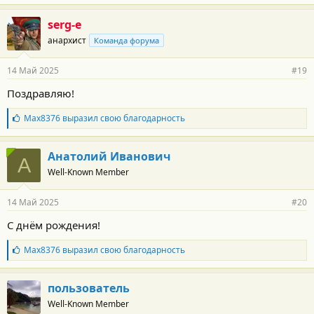
а
г
serg-e
о
анархист
Команда форума
д
а
р
14 Май 2025
#19
н
о
Поздравляю!
с
т
Б
Max8376
выразил свою благодарность
и
л
:
а
г
Анатолий Иванович
А
о
Well-Known Member
д
а
р
14 Май 2025
#20
н
о
С днём рождения!
с
т
Б
Max8376
выразил свою благодарность
и
л
:
а
г
пользователь
о
Well-Known Member
д