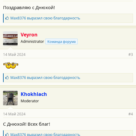
о
Поздравляю с Днюхой!
с
т
Б
Max8376
выразил свою благодарность
и
л
:
а
г
Veyron
о
Administrator
Команда форума
д
а
р
14 Май 2024
#3
н
о
с
т
и
Б
Max8376
выразил свою благодарность
:
л
а
г
Khokhlach
о
Moderator
д
а
р
14 Май 2024
#4
н
о
С Днюхой! Всех благ!
с
т
Б
Max8376
выразил свою благодарность
и