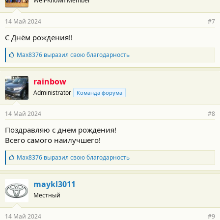
Well-Known Member
д
а
р
14 Май 2024
#7
н
о
С Днём рождения!!
с
т
Б
Max8376
выразил свою благодарность
и
л
:
а
г
rainbow
о
Administrator
Команда форума
д
а
р
14 Май 2024
#8
н
о
Поздравляю с днем рождения!
с
Всего самого наилучшего!
т
и
:
Б
Max8376
выразил свою благодарность
л
а
г
maykl3011
о
Местный
д
а
р
14 Май 2024
#9
н