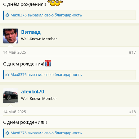
С Днём рождения!!
с
т
и
Б
Max8376
выразил свою благодарность
:
л
а
г
Витвад
о
Well-Known Member
д
а
р
14 Май 2025
#17
н
о
С днем рождения!
с
т
и
Б
Max8376
выразил свою благодарность
:
л
а
г
alexlx470
о
Well-Known Member
д
а
р
14 Май 2025
#18
н
о
С днём рождения!!!
с
т
Б
Max8376
выразил свою благодарность
и
л
: