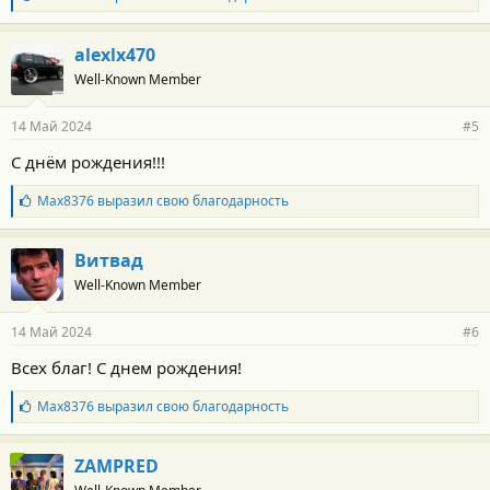
л
:
а
г
alexlx470
о
Well-Known Member
д
а
р
14 Май 2024
#5
н
о
С днём рождения!!!
с
т
Б
Max8376
выразил свою благодарность
и
л
:
а
г
Витвад
о
Well-Known Member
д
а
р
14 Май 2024
#6
н
о
Всех благ! С днем рождения!
с
т
Б
Max8376
выразил свою благодарность
и
л
:
а
г
ZAMPRED
о