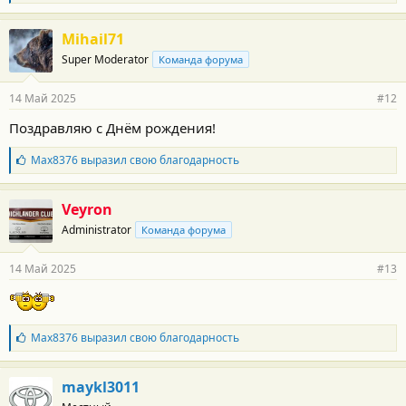
л
:
а
г
Mihail71
о
Super Moderator
Команда форума
д
а
р
14 Май 2025
#12
н
о
Поздравляю с Днём рождения!
с
т
Б
Max8376
выразил свою благодарность
и
л
:
а
г
Veyron
о
Administrator
Команда форума
д
а
р
14 Май 2025
#13
н
о
с
т
и
Б
Max8376
выразил свою благодарность
:
л
а
г
maykl3011
о