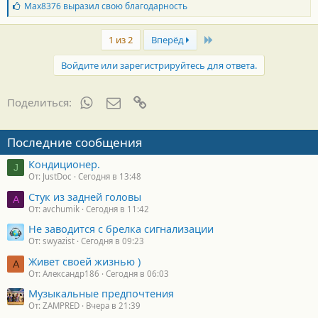
Б
Max8376
выразил свою благодарность
и
л
:
а
Last
г
1 из 2
Вперёд
о
д
Войдите или зарегистрируйтесь для ответа.
а
р
н
WhatsApp
Электронная почта
Ссылка
Поделиться:
о
с
т
Последние сообщения
и
:
Кондиционер.
J
От: JustDoc
Сегодня в 13:48
Стук из задней головы
A
От: avchumik
Сегодня в 11:42
Не заводится с брелка сигнализации
От: swyazist
Сегодня в 09:23
Живет своей жизнью )
А
От: Александр186
Сегодня в 06:03
Музыкальные предпочтения
От: ZAMPRED
Вчера в 21:39