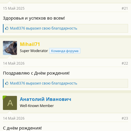
а
р
15 Май 2025
#21
н
о
Здоровья и успехов во всем!
с
т
Б
Max8376
выразил свою благодарность
и
л
:
а
г
Mihail71
о
Super Moderator
Команда форума
д
а
р
14 Май 2026
#22
н
о
Поздравляю с Днём рождения!
с
т
Б
Max8376
выразил свою благодарность
и
л
:
а
г
Анатолий Иванович
А
о
Well-Known Member
д
а
р
14 Май 2026
#23
н
о
С днём рождения!
с