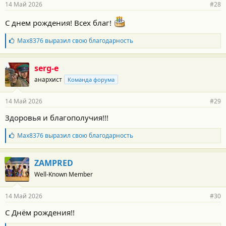
14 Май 2026
#28
н
о
С днем рождения! Всех благ!
с
т
и
Б
Max8376
выразил свою благодарность
:
л
а
г
serg-e
о
анархист
Команда форума
д
а
р
14 Май 2026
#29
н
о
Здоровья и благополучия!!!
с
т
Б
Max8376
выразил свою благодарность
и
л
:
а
г
ZAMPRED
о
Well-Known Member
д
а
р
14 Май 2026
#30
н
о
С Днём рождения!!
с
т