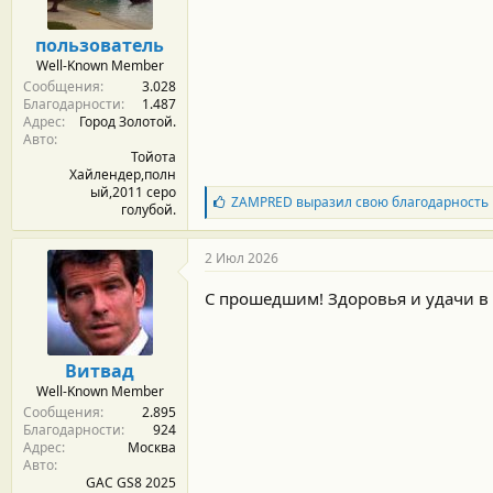
н
о
пользователь
с
Well-Known Member
т
Сообщения
3.028
и
Благодарности
1.487
:
Адрес
Город Золотой.
Авто
Тойота
Хайлендер,полн
ый,2011 серо
Б
ZAMPRED
выразил свою благодарность
голубой.
л
а
г
2 Июл 2026
о
д
С прошедшим! Здоровья и удачи в 
а
р
н
о
Витвад
с
Well-Known Member
т
Сообщения
2.895
и
Благодарности
924
:
Адрес
Москва
Авто
GAC GS8 2025