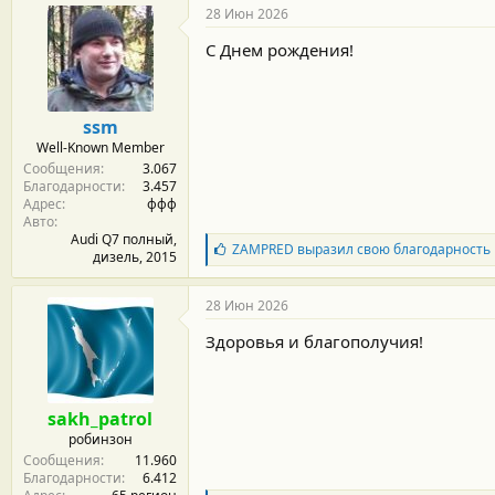
г
28 Июн 2026
о
д
С Днем рождения!
а
р
н
о
ssm
с
Well-Known Member
т
Сообщения
3.067
и
Благодарности
3.457
:
Адрес
ффф
Авто
Audi Q7 полный,
Б
ZAMPRED
выразил свою благодарность
дизель, 2015
л
а
г
28 Июн 2026
о
д
Здоровья и благополучия!
а
р
н
о
sakh_patrol
с
робинзон
т
Сообщения
11.960
и
Благодарности
6.412
: