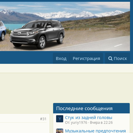
Вход
Регистрация
Поиск
Последние сообщения
Стук из задней головы
#31
Y
От: yuriy1976
Вчера в 22:26
Музыкальные предпочтения