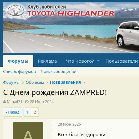
Форумы
Реклама
Что нового?
Пользователи
Список форумов
Поиск сообщений
Форумы
Обо всём
Поздравления
С Днём рождения ZAMPRED!
А
Д
Mihail71
28 Июн 2024
в
а
Назад
1
2
т
т
о
а
р
н
28 Июн 2026
т
а
А
Всех благ и здоровья!
е
ч