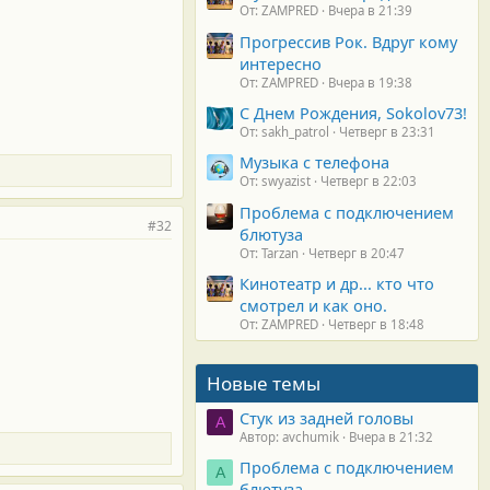
От: ZAMPRED
Вчера в 21:39
Прогрессив Рок. Вдруг кому
интересно
От: ZAMPRED
Вчера в 19:38
С Днем Рождения, Sokolov73!
От: sakh_patrol
Четверг в 23:31
Музыка с телефона
От: swyazist
Четверг в 22:03
Проблема с подключением
#32
блютуза
От: Tarzan
Четверг в 20:47
Кинотеатр и др... кто что
смотрел и как оно.
От: ZAMPRED
Четверг в 18:48
Новые темы
Стук из задней головы
A
Автор: avchumik
Вчера в 21:32
Проблема с подключением
А
блютуза