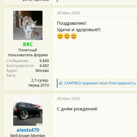
л
а
г
28 Июн 2026
о
д
Поздравляю!
а
Удачи и здоровья!!!
р
н
о
RRC
с
Почетный
т
пользователь форума
и
Сообщения
9.849
:
Благодарности
4.682
Адрес
Москва
Авто
2,7-супер-
Б
ZAMPRED
выразил свою благодарность
перед-2010
л
а
г
28 Июн 2026
о
д
С днём рождения!
а
р
н
о
alexlx470
с
Well-Known Member
т