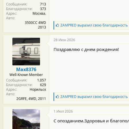
Сообщения
713
и
Благодарности
373
:
Адрес
Москва.
Авто
3500CC 4WD
Б
ZAMPRED
выразил свою благодарность
2013
л
а
г
28 Июн 2026
о
д
Поздравляю с днем рождения!
а
р
н
о
Max8376
с
Well-Known Member
т
Сообщения
1.057
и
Благодарности
629
:
Адрес
Норильск
Авто
Б
ZAMPRED
выразил свою благодарность
2GRFE, 4WD, 2011
л
а
г
1 Июл 2026
о
д
С опозданием.Здоровья и благопо
а
р