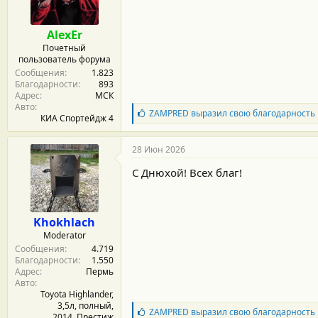
р
н
о
AlexEr
с
Почетный
т
пользователь форума
и
Сообщения
1.823
:
Благодарности
893
Адрес
МСК
Авто
Б
ZAMPRED
выразил свою благодарность
КИА Спортейдж 4
л
а
г
28 Июн 2026
о
д
С Днюхой! Всех благ!
а
р
н
о
Khokhlach
с
Moderator
т
Сообщения
4.719
и
Благодарности
1.550
:
Адрес
Пермь
Авто
Toyota Highlander,
3,5л, полный,
Б
ZAMPRED
выразил свою благодарность
2014, Престиж