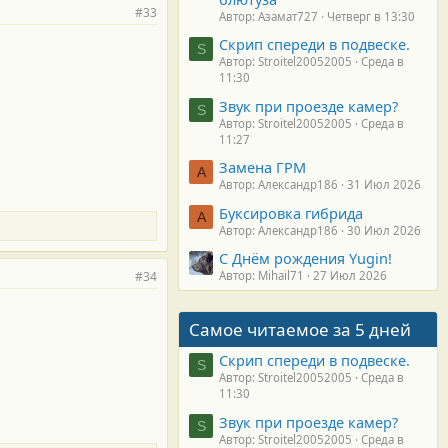
#33
Автор: Азамат727
Четверг в 13:30
Скрип спереди в подвеске.
S
Автор: Stroitel20052005
Среда в
11:30
Звук при проезде камер?
S
Автор: Stroitel20052005
Среда в
11:27
Замена ГРМ
А
Автор: Александр186
31 Июл 2026
Буксировка гибрида
А
Автор: Александр186
30 Июл 2026
С Днём рождения Yugin!
#34
Автор: Mihail71
27 Июл 2026
Самое читаемое за 5 дней
Скрип спереди в подвеске.
S
Автор: Stroitel20052005
Среда в
11:30
Звук при проезде камер?
S
Автор: Stroitel20052005
Среда в