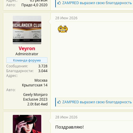
Адрес
65 регион
Б
ZAMPRED
выразил свою благодарность
Авто
Прадо 4,0 2020
л
а
г
28 Июн 2026
о
д
а
р
н
о
Veyron
с
Administrator
т
и
Команда форума
:
Сообщения
3.728
Благодарности
3.044
Адрес
Москва
Крылатская 14
Авто
Geely Monjaro
Exclusive 2023
Б
ZAMPRED
выразил свою благодарность
2.0t 8at 4wd
л
а
г
28 Июн 2026
о
д
Поздравляю!
а