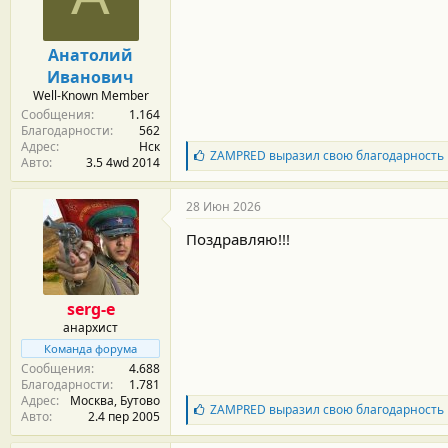
м
а
ы
л
а
Анатолий
Иванович
Well-Known Member
Сообщения
1.164
Благодарности
562
Адрес
Нск
Б
ZAMPRED
выразил свою благодарность
Авто
3.5 4wd 2014
л
а
г
28 Июн 2026
о
д
Поздравляю!!!
а
р
н
о
serg-e
с
анархист
т
и
Команда форума
:
Сообщения
4.688
Благодарности
1.781
Адрес
Москва, Бутово
Б
ZAMPRED
выразил свою благодарность
Авто
2.4 пер 2005
л
а