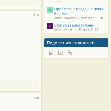
11:27
Проблема с подключением
А
блютуза
#35
Автор: Азамат727
Четверг в 13:30
Стук из задней головы
A
Автор: avchumik
Вчера в 21:32
Поделиться страницей
WhatsApp
Электронная почта
Ссылка
#36