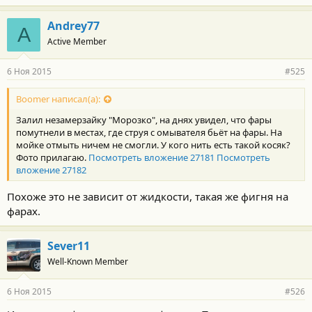
Andrey77
A
Active Member
6 Ноя 2015
#525
Boomer написал(а):
Залил незамерзайку "Морозко", на днях увидел, что фары
помутнели в местах, где струя с омывателя бьёт на фары. На
мойке отмыть ничем не смогли. У кого нить есть такой косяк?
Фото прилагаю.
Посмотреть вложение 27181
Посмотреть
вложение 27182
Похоже это не зависит от жидкости, такая же фигня на
фарах.
Sever11
Well-Known Member
6 Ноя 2015
#526