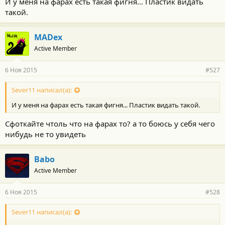
И у меня на фарах есть такая фигня... Пластик видать
такой.
MADex
Active Member
6 Ноя 2015
#527
Sever11 написал(а):
И у меня на фарах есть такая фигня... Пластик видать такой.
Сфоткайте чтоль что на фарах то? а то боюсь у себя чего
нибудь не то увидеть
Babo
Active Member
6 Ноя 2015
#528
Sever11 написал(а):