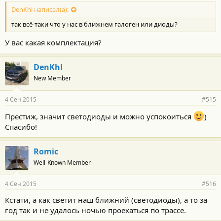
о
с
DenKhl написал(а):
т
так всё-таки что у нас в ближнем галоген или диоды?
и
:
У вас какая комплектация?
DenKhl
New Member
4 Сен 2015
#515
Престиж, значит светодиоды и можно успокоиться
)
Спасибо!
Romic
Well-Known Member
4 Сен 2015
#516
Кстати, а как светит наш ближний (светодиоды), а то за
год так и не удалось ночью проехаться по трассе.