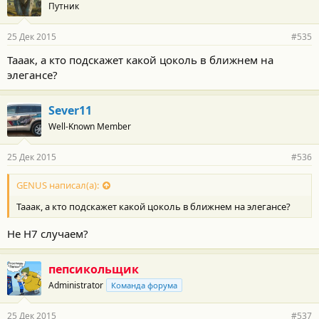
Путник
25 Дек 2015
#535
Тааак, а кто подскажет какой цоколь в ближнем на
элегансе?
Sever11
Well-Known Member
25 Дек 2015
#536
GENUS написал(а):
Тааак, а кто подскажет какой цоколь в ближнем на элегансе?
Не H7 случаем?
пепсикольщик
Administrator
Команда форума
25 Дек 2015
#537