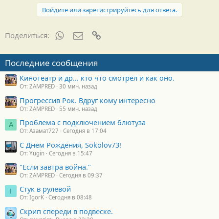
д
Войдите или зарегистрируйтесь для ответа.
а
р
н
WhatsApp
Электронная почта
Ссылка
Поделиться:
о
с
т
Последние сообщения
и
:
Кинотеатр и др... кто что смотрел и как оно.
От: ZAMPRED
30 мин. назад
Прогрессив Рок. Вдруг кому интересно
От: ZAMPRED
55 мин. назад
Проблема с подключением блютуза
А
От: Азамат727
Сегодня в 17:04
С Днем Рождения, Sokolov73!
От: Yugin
Сегодня в 15:47
"Если завтра война."
От: ZAMPRED
Сегодня в 09:37
Стук в рулевой
I
От: IgorK
Сегодня в 08:48
Скрип спереди в подвеске.