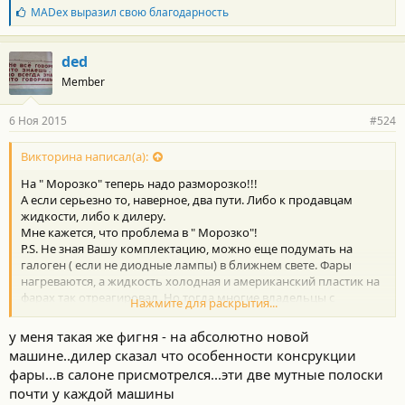
Б
MADex
выразил свою благодарность
л
а
г
ded
о
Member
д
а
р
6 Ноя 2015
#524
н
о
с
Викторина написал(а):
т
На " Морозко" теперь надо разморозко!!!
и
:
А если серьезно то, наверное, два пути. Либо к продавцам
жидкости, либо к дилеру.
Мне кажется, что проблема в " Морозко"!
P.S. Не зная Вашу комплектацию, можно еще подумать на
галоген ( если не диодные лампы) в ближнем свете. Фары
нагреваются, а жидкость холодная и американский пластик на
фарах так отреагировал. Но тогда многие владельцы с
Нажмите для раскрытия...
галогеном уже били бы тревогу!!! Все-таки думаю, что "
Морозко"!
у меня такая же фигня - на абсолютно новой
машине..дилер сказал что особенности консрукции
фары...в салоне присмотрелся...эти две мутные полоски
почти у каждой машины