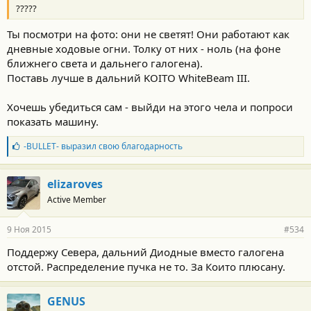
?????
Ты посмотри на фото: они не светят! Они работают как
дневные ходовые огни. Толку от них - ноль (на фоне
ближнего света и дальнего галогена).
Поставь лучше в дальний KOITO WhiteBeam III.
Хочешь убедиться сам - выйди на этого чела и попроси
показать машину.
Б
-BULLET-
выразил свою благодарность
л
а
г
elizaroves
о
Active Member
д
а
р
9 Ноя 2015
#534
н
о
Поддержу Севера, дальний Диодные вместо галогена
с
отстой. Распределение пучка не то. За Които плюсану.
т
и
:
GENUS