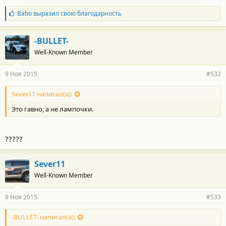
Б
Babo
выразил свою благодарность
л
а
г
-BULLET-
о
Well-Known Member
д
а
р
9 Ноя 2015
#532
н
о
с
Sever11 написал(а):
т
Это гавно, а не лампочки.
и
:
?????
Sever11
Well-Known Member
9 Ноя 2015
#533
-BULLET- написал(а):