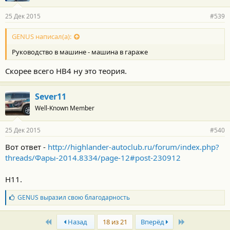
25 Дек 2015
#539
GENUS написал(а):
Руководство в машине - машина в гараже
Скорее всего HB4 ну это теория.
Sever11
Well-Known Member
25 Дек 2015
#540
Вот ответ -
http://highlander-autoclub.ru/forum/index.php?
threads/Фары-2014.8334/page-12#post-230912
H11.
Б
GENUS
выразил свою благодарность
л
а
First
Last
г
Назад
18 из 21
Вперёд
о