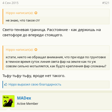
4 Сен 2015
#521
Hippo написал(а):
не знаю, что такое стг
Свето-теневая граница. Расстояние - как держишь на
светофоре до впереди стоящего.
Hippo написал(а):
кстати, никто не обращал внимания, что при езде по грунтовке
в темное время суток линия света фар на земле как-то уж
совсем сильно мотыляется, как будто крепления фар сломаны?
Тьфу-тьфу-тьфу, вроде нет такого.
Б
Hippo
выразил свою благодарность
л
а
г
MADex
о
Active Member
д
а