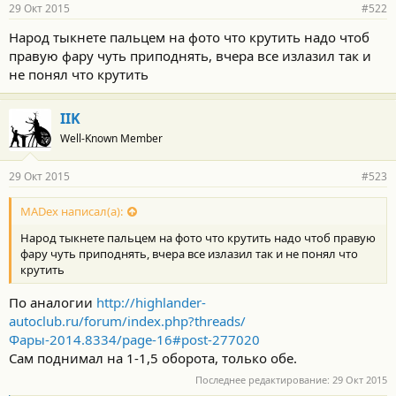
р
29 Окт 2015
#522
н
о
Народ тыкнете пальцем на фото что крутить надо чтоб
с
правую фару чуть приподнять, вчера все излазил так и
т
и
не понял что крутить
:
IIK
Well-Known Member
29 Окт 2015
#523
MADex написал(а):
Народ тыкнете пальцем на фото что крутить надо чтоб правую
фару чуть приподнять, вчера все излазил так и не понял что
крутить
По аналогии
http://highlander-
autoclub.ru/forum/index.php?threads/
Фары-2014.8334/page-16#post-277020
Сам поднимал на 1-1,5 оборота, только обе.
Последнее редактирование:
29 Окт 2015