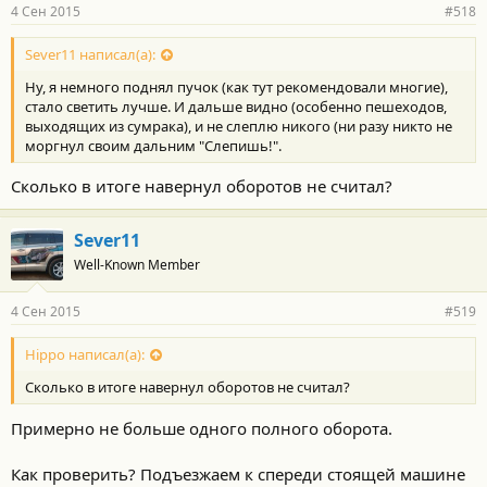
р
4 Сен 2015
#518
н
о
с
Sever11 написал(а):
т
Ну, я немного поднял пучок (как тут рекомендовали многие),
и
:
стало светить лучше. И дальше видно (особенно пешеходов,
выходящих из сумрака), и не слеплю никого (ни разу никто не
моргнул своим дальним "Слепишь!".
Сколько в итоге навернул оборотов не считал?
Sever11
Well-Known Member
4 Сен 2015
#519
Hippo написал(а):
Сколько в итоге навернул оборотов не считал?
Примерно не больше одного полного оборота.
Как проверить? Подъезжаем к спереди стоящей машине