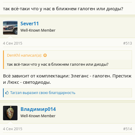
так всё-таки что у нас в ближнем галоген или диоды?
Sever11
Well-Known Member
4 Сен 2015
#513
DenKhl написал(а):
так всё-таки что у нас в ближнем галоген или диоды?
Всё зависит от комплектации: Элеганс - галоген. Престиж
и Люкс - светодиоды.
Б
Tarzan
выразил свою благодарность
л
а
г
Владимир014
о
Well-Known Member
д
а
р
4 Сен 2015
#514
н