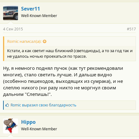
Sever11
Well-Known Member
4 Сен 2015
#517
Romic написал(а):
Кстати, а как светит наш ближний (светодиоды), а то за год так и
не удалось ночью проехаться по трассе.
Ну, я немного поднял пучок (как тут рекомендовали
многие), стало светить лучше. И дальше видно
(особенно пешеходов, выходящих из сумрака), и не
слеплю никого (ни разу никто не моргнул своим
дальним "Слепишь!".
Б
Romic
выразил свою благодарность
л
а
г
Hippo
о
Well-Known Member
д
а