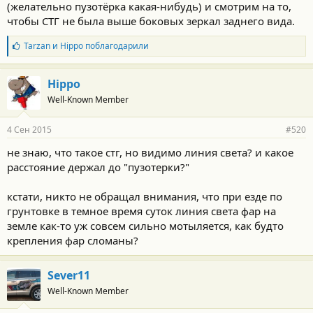
(желательно пузотёрка какая-нибудь) и смотрим на то,
чтобы СТГ не была выше боковых зеркал заднего вида.
Б
Tarzan
и
Hippo
поблагодарили
л
а
г
Hippo
о
Well-Known Member
д
а
р
4 Сен 2015
#520
н
о
не знаю, что такое стг, но видимо линия света? и какое
с
расстояние держал до "пузотерки?"
т
и
:
кстати, никто не обращал внимания, что при езде по
грунтовке в темное время суток линия света фар на
земле как-то уж совсем сильно мотыляется, как будто
крепления фар сломаны?
Sever11
Well-Known Member