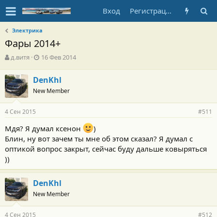
Вход
Регистрация
Электрика
Фары 2014+
А
Д
д.витя
16 Фев 2014
в
а
т
т
DenKhl
о
а
New Member
р
н
т
а
е
ч
4 Сен 2015
#511
м
а
ы
л
Мдя? Я думал ксенон
)
а
Блин, ну вот зачем ты мне об этом сказал? Я думал с
оптикой вопрос закрыт, сейчас буду дальше ковыряться
))
DenKhl
New Member
4 Сен 2015
#512