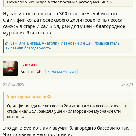
Неужели у Монжаро в спорт режиме расход меньше?)
Ну так монж то почти на 300кг легче + турбина то)
Один фиг когда после своего 2х литрового пылесоса
сажусь в старый хай 3,5л, рай для ушей - благородное
мурчание 6ти котлов....
Б
Val-1074
,
Витвад
,
Анатолий Иванович
и ещё 1 пользователь
л
выразили благодарность
а
г
о
Tarzan
д
Administrator
Команда форума
а
р
н
21 Апр 2025
#3.879
о
с
т
Ingenegr написал(а):
и
Один фиг когда после своего 2х литрового пылесоса сажусь в
:
старый хай 3,5л, рай для ушей - благородное мурчание 6ти
котлов....
Это да, 3.5v6 котлами звучит благородно бассовито так.
Что то а звук у него приятный.