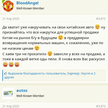
BloodAngel
Well-Known Member
21 Апр 2025
#3.872
Да хватит уже накручивать на свои китайские авто
ну
признайтесь что все накрутки для успешной продажи
Китая на рынке б/у в будущем
в преддверии
возвращения нормальных машин, к сожалению, уже по
не низким ценам
С хаем три не прокатило
зависли у всех на продаже, а
тоже в каждой ветке оды пели. Я снова всех Вас раскусил
Б
Выразили благодарность:
пользователь
,
Ingenegr
,
Veyron
и 2
л
другие
а
г
о
autos
д
Well-Known Member
а
р
н
21 Апр 2025
#3.873
о