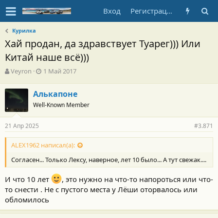
Вход
Регистрация
Курилка
Хай продан, да здравствует Туарег))) Или
Китай наше всё)))
А
Д
Veyron
1 Май 2017
в
а
т
т
Алькапоне
о
а
Well-Known Member
р
н
т
а
е
ч
21 Апр 2025
#3.871
м
а
ы
л
ALEX1962 написал(а):
а
Согласен... Только Лексу, наверное, лет 10 было... А тут свежак....
И что 10 лет
, это нужно на что-то напороться или что-
то снести . Не с пустого места у Лёши оторвалось или
обломилось