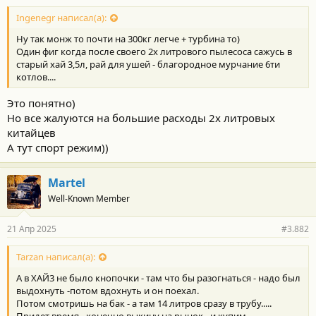
о
с
Ingenegr написал(а):
т
Ну так монж то почти на 300кг легче + турбина то)
и
:
Один фиг когда после своего 2х литрового пылесоса сажусь в
старый хай 3,5л, рай для ушей - благородное мурчание 6ти
котлов....
Это понятно)
Но все жалуются на большие расходы 2х литровых
китайцев
А тут спорт режим))
Martel
Well-Known Member
21 Апр 2025
#3.882
Tarzan написал(а):
А в ХАЙ3 не было кнопочки - там что бы разогнаться - надо был
выдохнуть -потом вдохнуть и он поехал.
Потом смотришь на бак - а там 14 литров сразу в трубу.....