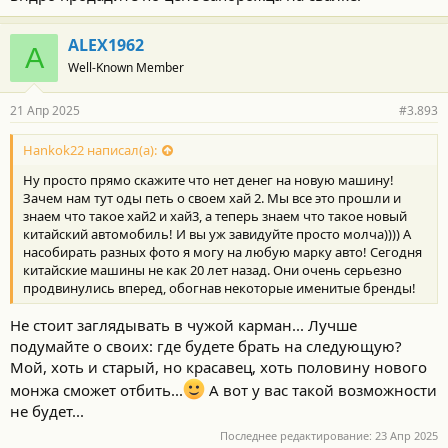
ALEX1962
A
Well-Known Member
21 Апр 2025
#3.893
Hankok22 написал(а):
Ну просто прямо скажите что нет денег на новую машину!
Зачем нам тут оды петь о своем хай 2. Мы все это прошли и
знаем что такое хай2 и хай3, а теперь знаем что такое новый
китайский автомобиль! И вы уж завидуйте просто молча)))) А
насобирать разных фото я могу на любую марку авто! Сегодня
китайские машины не как 20 лет назад. Они очень серьезно
продвинулись вперед, обогнав некоторые именитые бренды!
Не стоит заглядывать в чужой карман... Лучше
подумайте о своих: где будете брать на следующую?
Мой, хоть и старый, но красавец, хоть половину нового
монжа сможет отбить...
А вот у вас такой возможности
не будет...
Последнее редактирование:
23 Апр 2025