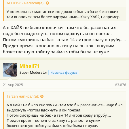
с
ALEX1962 написал(а):
т
У нормальных машин все это должно быть в базе, без всяких
и
:
там кнопочек, тем более виртуальных... Как у ХАЯ2, например
А в ХАЙ3 не было кнопочки - там что бы разогнаться -
надо был выдохнуть -потом вдохнуть и он поехал.
Потом смотришь на бак - а там 14 литров сразу в трубу.....
Придет время - конечно выкину на рынок - и купим
божественную тойоту за 4мл чтобы была не хуже.
Mihail71
Super Moderator
Команда форума
21 Апр 2025
#3.876
Tarzan написал(а):
А в ХАЙ3 не было кнопочки - там что бы разогнаться - надо был
выдохнуть -потом вдохнуть и он поехал.
Потом смотришь на бак - а там 14 литров сразу в трубу.....
Придет время - конечно выкину на рынок - и купим
божественную тойоту за 4мл чтобы была не хуже.