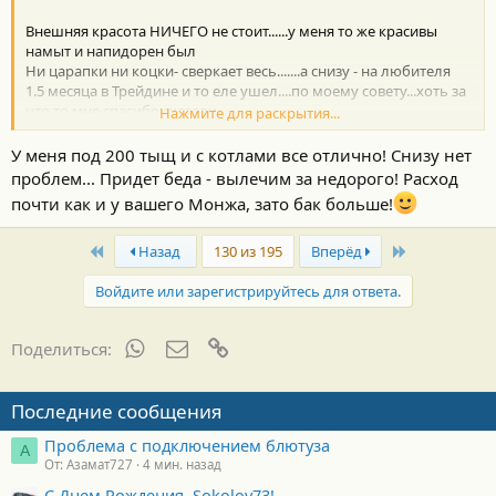
Внешняя красота НИЧЕГО не стоит......у меня то же красивы
намыт и напидорен был
Ни царапки ни коцки- сверкает весь.......а снизу - на любителя
1.5 месяца в Трейдине и то еле ушел....по моему совету...хоть за
что то мне спасибо сказали.
Нажмите для раскрытия...
У меня под 200 тыщ и с котлами все отлично! Снизу нет
проблем... Придет беда - вылечим за недорого! Расход
1 или 5 котлом
почти как и у вашего Монжа, зато бак больше!
А еще расходом в 18 литров
First
Last
Назад
130 из 195
Вперёд
Войдите или зарегистрируйтесь для ответа.
WhatsApp
Электронная почта
Ссылка
Поделиться:
Последние сообщения
Проблема с подключением блютуза
А
От: Азамат727
4 мин. назад
С Днем Рождения, Sokolov73!