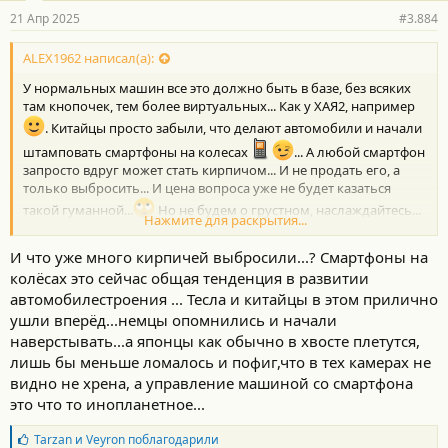
21 Апр 2025
#3.884
ALEX1962 написал(а):
У нормальных машин все это должно быть в базе, без всяких
там кнопочек, тем более виртуальных... Как у ХАЯ2, например
. Китайцы просто забыли, что делают автомобили и начали
штамповать смартфоны на колесах
... А любой смартфон
запросто вдруг может стать кирпичом... И не продать его, а
только выбросить... И цена вопроса уже не будет казаться
такой гуманной...
Но не будем о грустном, наслаждайтесь...
Нажмите для раскрытия...
и счастливой и долгой эксплуатации...
И что уже много кирпичей выбросили...? Смартфоны на
колёсах это сейчас общая тенденция в развитии
автомобилестроения ... Тесла и китайцы в этом прилично
ушли вперёд...немцы опомнились и начали
наверстывать...а японцы как обычно в хвосте плетутся,
лишь бы меньше ломалось и пофиг,что в тех камерах не
видно не хрена, а управление машиной со смартфона
это что то инопланетное...
Б
Tarzan
и
Veyron
поблагодарили