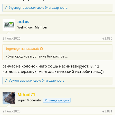
Б
Ingenegr
выразил свою благодарность
л
а
г
autos
о
Well-Known Member
д
а
р
21 Апр 2025
#3.880
н
о
с
Ingenegr написал(а):
т
- благородное мурчание 6ти котлов....
и
:
сейчас из колонок чего хошь насинтезируют: 8, 12
котлов, сверхзвук, межгалактический истребитель..))
Б
Veyron
выразил свою благодарность
л
а
г
Mihail71
о
Super Moderator
Команда форума
д
а
р
21 Апр 2025
#3.881
н