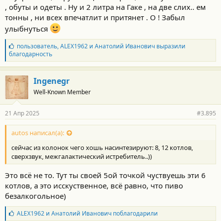
, обуты и одеты . Ну и 2 литра на Гаке , на две слих.. ем
тонны , ни всех впечатлит и притянет . О ! Забыл
улыбнуться
Б
пользователь
,
ALEX1962
и
Анатолий Иванович
выразили
л
благодарность
а
г
о
Ingenegr
д
Well-Known Member
а
р
н
21 Апр 2025
#3.895
о
с
т
autos написал(а):
и
сейчас из колонок чего хошь насинтезируют: 8, 12 котлов,
:
сверхзвук, межгалактический истребитель..))
Это всё не то. Тут ты своей 5ой точкой чуствуешь эти 6
котлов, а это исскуственное, всё равно, что пиво
безалкогольное)
Б
ALEX1962
и
Анатолий Иванович
поблагодарили
л