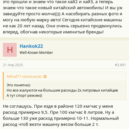
это прошли и знаем что такое хай2 и хай3, а теперь
знаем что такое новый китайский автомобиль! И вы уж
завидуйте просто молча)))) А насобирать разных фото я
могу на любую марку авто! Сегодня китайские машины
не как 20 лет назад. Они очень серьезно продвинулись
вперед, обогнав некоторые именитые бренды!
Hankok22
H
Well-Known Member
21 Апр 2025
#3.891
Mihail71 написал(а):
Это понятно)
Но все жалуются на большие расходы 2х литровых китайцев
А тут спорт режим))
Не соглашусь. При езде в районе 120 км/час у меня
расход примерно 9,5. При 100 км/час 8 литров. Ну а
больше 130 уже расход примерно 10-11. Нормальный
расход чтоб везти машину весом больше 2 т.