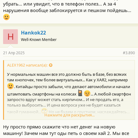
убрать... или увидит, что в телефон полез... А за 4
нарушения вообще заблокируется и пешком пойдешь...
Hankok22
H
Well-Known Member
21 Апр 2025
#3.890
ALEX1962 написал(а):
У нормальных машин все это должно быть в базе, без всяких
там кнопочек, тем более виртуальных... Как у ХАЯ2, например
. Китайцы просто забыли, что делают автомобили и начали
штамповать смартфоны на колесах
... А любой смартфон
запросто вдруг может стать кирпичом... И не продать его, а
только выбросить... И цена вопроса уже не будет казаться
такой гуманной...
Но не будем о грустном, наслаждайтесь...
Нажмите для раскрытия...
и счастливой и долгой эксплуатации...
Ну просто прямо скажите что нет денег на новую
машину! Зачем нам тут оды петь о своем хай 2. Мы все