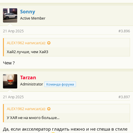
а
г
Sonny
о
Active Member
д
а
р
21 Апр 2025
#3.896
н
о
с
ALEX1962 написал(а):
т
Хай2 лучше, чем Хай3
и
:
Чем ?
Tarzan
Administrator
Команда форума
21 Апр 2025
#3.897
ALEX1962 написал(а):
У ХАЯ не на много больше...
Да, если аксселератор гладить нежно и не спеша в стиле