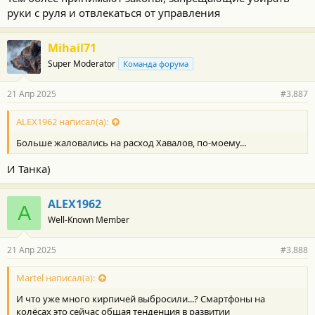
руки с руля и отвлекаться от управления
Mihail71
Super Moderator
Команда форума
21 Апр 2025
#3.887
ALEX1962 написал(а):
Больше жаловались на расход Хавалов, по-моему...
И Танка)
ALEX1962
A
Well-Known Member
21 Апр 2025
#3.888
Martel написал(а):
И что уже много кирпичей выбросили...? Смартфоны на
колёсах это сейчас общая тенденция в развитии