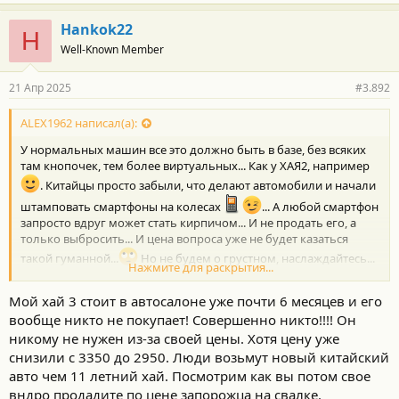
Hankok22
H
Well-Known Member
21 Апр 2025
#3.892
ALEX1962 написал(а):
У нормальных машин все это должно быть в базе, без всяких
там кнопочек, тем более виртуальных... Как у ХАЯ2, например
. Китайцы просто забыли, что делают автомобили и начали
штамповать смартфоны на колесах
... А любой смартфон
запросто вдруг может стать кирпичом... И не продать его, а
только выбросить... И цена вопроса уже не будет казаться
такой гуманной...
Но не будем о грустном, наслаждайтесь...
Нажмите для раскрытия...
и счастливой и долгой эксплуатации...
Мой хай 3 стоит в автосалоне уже почти 6 месяцев и его
вообще никто не покупает! Совершенно никто!!!! Он
никому не нужен из-за своей цены. Хотя цену уже
снизили с 3350 до 2950. Люди возьмут новый китайский
авто чем 11 летний хай. Посмотрим как вы потом свое
вндро продадите по цене запорожца на свалке.