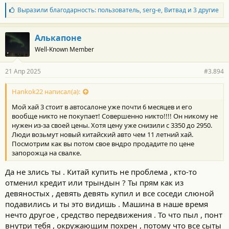
Б
Выразили благодарность:
пользователь
,
serg-e
,
Витвад
и 3 другие
л
а
г
Алькапоне
о
Well-Known Member
д
а
р
21 Апр 2025
#3.894
н
о
с
Hankok22 написал(а):
т
Мой хай 3 стоит в автосалоне уже почти 6 месяцев и его
и
:
вообще никто не покупает! Совершенно никто!!!! Он никому не
нужен из-за своей цены. Хотя цену уже снизили с 3350 до 2950.
Люди возьмут новый китайский авто чем 11 летний хай.
Посмотрим как вы потом свое вндро продадите по цене
запорожца на свалке.
Да не злись ты . Китай купить не проблема , кто-то
отменил кредит или трындын ? Ты прям как из
девяностых , девять девять купил и все соседи слюной
подавились и ты это видишь . Машина в наше время
нечто другое , средство передвижения . То что пыл , понт
внутри тебя , окружающим похрен , потому что все сыты