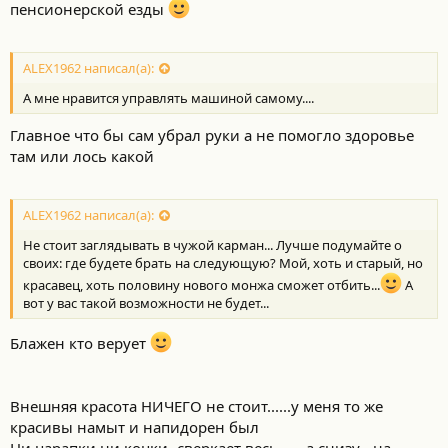
пенсионерской езды
ALEX1962 написал(а):
А мне нравится управлять машиной самому....
Главное что бы сам убрал руки а не помогло здоровье
там или лось какой
ALEX1962 написал(а):
Не стоит заглядывать в чужой карман... Лучше подумайте о
своих: где будете брать на следующую? Мой, хоть и старый, но
красавец, хоть половину нового монжа сможет отбить...
А
вот у вас такой возможности не будет...
Блажен кто верует
Внешняя красота НИЧЕГО не стоит......у меня то же
красивы намыт и напидорен был
Ни царапки ни коцки- сверкает весь.......а снизу - на