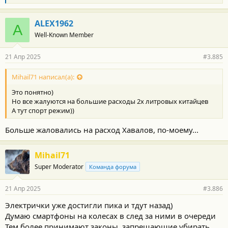
л
а
г
ALEX1962
A
о
Well-Known Member
д
а
р
21 Апр 2025
#3.885
н
о
с
Mihail71 написал(а):
т
Это понятно)
и
:
Но все жалуются на большие расходы 2х литровых китайцев
А тут спорт режим))
Больше жаловались на расход Хавалов, по-моему...
Mihail71
Super Moderator
Команда форума
21 Апр 2025
#3.886
Электрички уже достигли пика и тдут назад)
Думаю смартфоны на колесах в след за ними в очереди
Тем более принимают законы, запрещающие убирать