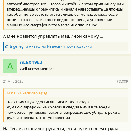
автомобилестроения ... Тесла и китайцы в этом прилично ушли
вперёд...немцы опомнились и начали наверстывать...а японцы
как обычно в хвосте плетутся, лишь бы меньше ломалось и
пофиг,что в тех камерах не видно не хрена, а управление
машиной со смартфона это что то инопланетное...
А мне нравится управлять машиной самому....
Б
Ingenegr
и
Анатолий Иванович
поблагодарили
л
а
г
ALEX1962
A
о
Well-Known Member
д
а
р
21 Апр 2025
#3.889
н
о
с
Mihail71 написал(а):
т
Электрички уже достигли пика и тдут назад)
и
:
Думаю смартфоны на колесах в след за ними в очереди
Тем более принимают законы, запрещающие убирать руки с
руля и отвлекаться от управления
На Тесле автопилот ругается, если руки совсем с руля