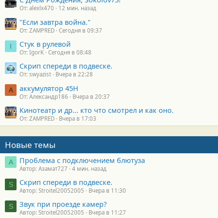
От: alexlx470
12 мин. назад
"Если завтра война."
От: ZAMPRED
Сегодня в 09:37
Стук в рулевой
I
От: IgorK
Сегодня в 08:48
Скрип спереди в подвеске.
От: swyazist
Вчера в 22:28
аккумулятор 45H
А
От: Александр186
Вчера в 20:37
Кинотеатр и др... кто что смотрел и как оно.
От: ZAMPRED
Вчера в 17:03
Новые темы
Проблема с подключением блютуза
А
Автор: Азамат727
4 мин. назад
Скрип спереди в подвеске.
S
Автор: Stroitel20052005
Вчера в 11:30
Звук при проезде камер?
S
Автор: Stroitel20052005
Вчера в 11:27