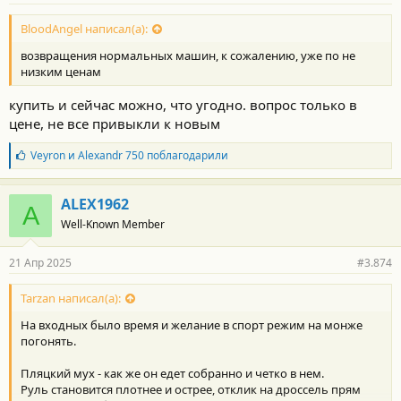
с
т
BloodAngel написал(а):
и
возвращения нормальных машин, к сожалению, уже по не
:
низким ценам
купить и сейчас можно, что угодно. вопрос только в
цене, не все привыкли к новым
Б
Veyron
и
Alexandr 750
поблагодарили
л
а
г
ALEX1962
A
о
Well-Known Member
д
а
р
21 Апр 2025
#3.874
н
о
с
Tarzan написал(а):
т
На входных было время и желание в спорт режим на монже
и
:
погонять.
Пляцкий мух - как же он едет собранно и четко в нем.
Руль становится плотнее и острее, отклик на дроссель прям