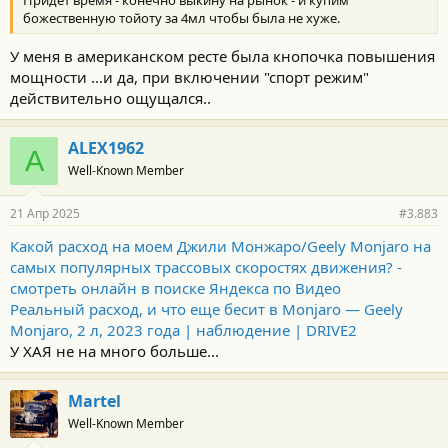
Придет время - конечно выкину на рынок - и купим
божественную тойоту за 4мл чтобы была не хуже.
У меня в американском ресте была кнопочка повышения
мощности ...и да, при включении "спорт режим"
действительно ощущался..
ALEX1962
A
Well-Known Member
21 Апр 2025
#3.883
Какой расход на моем Джили Монжаро/Geely Monjaro на
самых популярных трассовых скоростях движения? -
смотреть онлайн в поиске Яндекса по Видео
Реальный расход, и что еще бесит в Monjaro — Geely
Monjaro, 2 л, 2023 года | наблюдение | DRIVE2
У ХАЯ не на много больше...
Martel
Well-Known Member