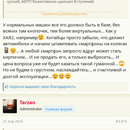
чуткий, АКПП божественно щелкает 8 ступеней.
Причем что понравилось - переходишь в комфорт режим - ну
Нажмите для раскрытия...
вылетая тойота Стайлз по стилю управления.
У нормальных машин все это должно быть в базе, без
Нравится мне что кнопочки и режимы работают как задумано.
всяких там кнопочек, тем более виртуальных... Как у
ХАЯ2, например
. Китайцы просто забыли, что делают
автомобили и начали штамповать смартфоны на колесах
... А любой смартфон запросто вдруг может стать
кирпичом... И не продать его, а только выбросить... И
цена вопроса уже не будет казаться такой гуманной...
Но не будем о грустном, наслаждайтесь... и счастливой и
долгой эксплуатации...
Б
Карлсон
выразил свою благодарность
л
а
г
Tarzan
о
Administrator
Команда форума
д
а
р
21 Апр 2025
#3.875
н
о