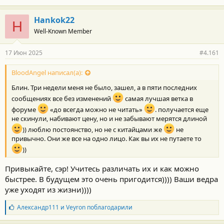
Hankok22
H
Well-Known Member
17 Июн 2025
#4.161
BloodAngel написал(а):
Блин. Три недели меня не было, зашел, а в пяти последних
сообщениях все без изменений
самая лучшая ветка в
форуме
«до всегда можно не читать»
. получается еще
не скинули, набивают цену, но и не забывают мерятся длиной
)) люблю постоянство, но не с китайцами же
не
привычно. Они же все на одно лицо. Как вы их не путаете то
))
Привыкайте, сэр! Учитесь различать их и как можно
быстрее. В будущем это очень пригодится)))) Ваши ведра
уже уходят из жизни))))
Б
Александр111
и
Veyron
поблагодарили
л
а