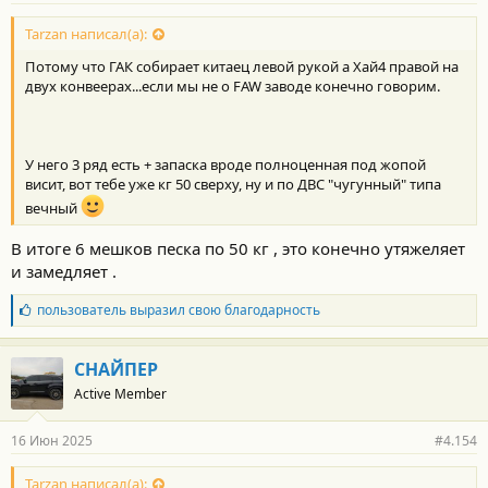
Tarzan написал(а):
Потому что ГАК собирает китаец левой рукой а Хай4 правой на
двух конвеерах...если мы не о FAW заводе конечно говорим.
У него 3 ряд есть + запаска вроде полноценная под жопой
висит, вот тебе уже кг 50 сверху, ну и по ДВС "чугунный" типа
вечный
В итоге 6 мешков песка по 50 кг , это конечно утяжеляет
и замедляет .
Б
пользователь
выразил свою благодарность
л
а
г
СНАЙПЕР
о
Active Member
д
а
р
16 Июн 2025
#4.154
н
о
с
Tarzan написал(а):