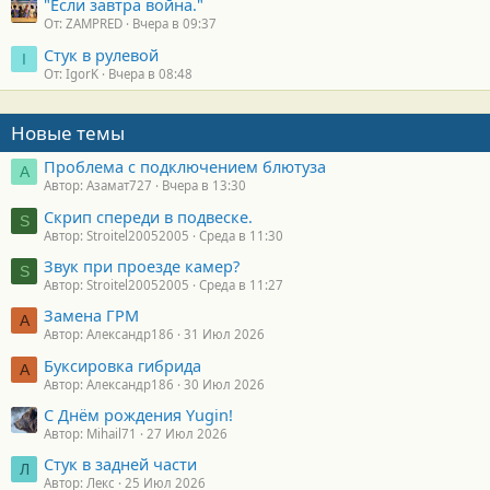
"Если завтра война."
От: ZAMPRED
Вчера в 09:37
Стук в рулевой
I
От: IgorK
Вчера в 08:48
Новые темы
Проблема с подключением блютуза
А
Автор: Азамат727
Вчера в 13:30
Скрип спереди в подвеске.
S
Автор: Stroitel20052005
Среда в 11:30
Звук при проезде камер?
S
Автор: Stroitel20052005
Среда в 11:27
Замена ГРМ
А
Автор: Александр186
31 Июл 2026
Буксировка гибрида
А
Автор: Александр186
30 Июл 2026
С Днём рождения Yugin!
Автор: Mihail71
27 Июл 2026
Стук в задней части
Л
Автор: Лекс
25 Июл 2026