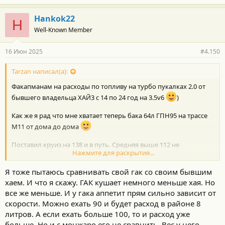
а
г
Hankok22
H
о
Well-Known Member
д
а
р
16 Июн 2025
#4.150
н
о
с
Tarzan написал(а):
т
Факапманам на расходы по топливу на турбо пукалках 2.0 от
и
:
бывшего владельца ХАЙ3 с 14 по 24 год на 3.5v6
)
Как же я рад что мне хватает теперь бака 64л ГПН95 на трассе
М11 от дома до дома
Поставил круиз на 138 и в путь. Средняя выше 112 не
Нажмите для раскрытия...
поднялась, ближе после Солнечногорска ушел на Пятницкое и
на ЦКАД далее по Волоколамке до дома. Средняя упала...
Я тоже пытаюсь сравнивать свой гак со своим бывшим
хаем. И что я скажу. ГАК кушает немного меньше хая. Но
все же меньше. И у гака аппетит прям сильно зависит от
Посмотреть вложение 93453
Посмотреть вложение 93454
скорости. Можно ехать 90 и будет расход в районе 8
Посмотреть вложение 93455
литров. А если ехать больше 100, то и расход уже
больше. Но и с монжаро его не сравнить. Вес у него