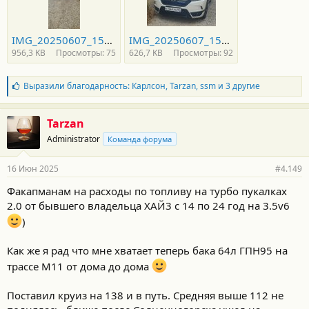
IMG_20250607_153259.jpg
IMG_20250607_153240_1.jpg
956,3 KB
Просмотры: 75
626,7 KB
Просмотры: 92
Б
Выразили благодарность:
Карлсон
,
Tarzan
,
ssm
и 3 другие
л
а
г
Tarzan
о
Administrator
Команда форума
д
а
р
16 Июн 2025
#4.149
н
о
Факапманам на расходы по топливу на турбо пукалках
с
2.0 от бывшего владельца ХАЙ3 с 14 по 24 год на 3.5v6
т
и
)
:
Как же я рад что мне хватает теперь бака 64л ГПН95 на
трассе М11 от дома до дома
Поставил круиз на 138 и в путь. Средняя выше 112 не