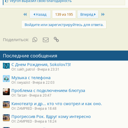
Б
Veyron
выразил свою благодарность
л
а
First
Last
г
Назад
139 из 195
Вперёд
о
д
Войдите или зарегистрируйтесь для ответа.
а
р
н
WhatsApp
Электронная почта
Ссылка
Поделиться:
о
с
т
Последние сообщения
и
:
С Днем Рождения, Sokolov73!
От: sakh_patrol
Вчера в 23:31
Музыка с телефона
От: swyazist
Вчера в 22:03
Проблема с подключением блютуза
От: Tarzan
Вчера в 20:47
Кинотеатр и др... кто что смотрел и как оно.
От: ZAMPRED
Вчера в 18:48
Прогрессив Рок. Вдруг кому интересно
От: ZAMPRED
Вчера в 18:24