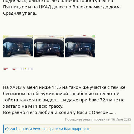
поднялась, ближе после Солнечногорска ушел на
Пятницкое и на ЦКАД далее по Волоколамке до дома.
Средняя упала...
На ХАЙ3 у меня ниже 11.5 на таком же участке с тем же
бензином на обслуживаемой с любовью и теплотой
тойота тачке я не видел......и даже при баке 72л мне не
хватало на М11 всю трассу.
Все равно я его любил и холил у Васи с Олегом......
Последнее редактирование:
16 Июн 2025
Б
zar1
,
autos
и
Veyron
выразили благодарность
л