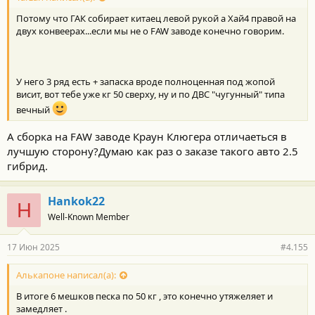
т
Потому что ГАК собирает китаец левой рукой а Хай4 правой на
и
:
двух конвеерах...если мы не о FAW заводе конечно говорим.
У него 3 ряд есть + запаска вроде полноценная под жопой
висит, вот тебе уже кг 50 сверху, ну и по ДВС "чугунный" типа
вечный
А сборка на FAW заводе Краун Клюгера отличаеться в
лучшую сторону?Думаю как раз о заказе такого авто 2.5
гибрид.
Hankok22
H
Well-Known Member
17 Июн 2025
#4.155
Алькапоне написал(а):
В итоге 6 мешков песка по 50 кг , это конечно утяжеляет и
замедляет .