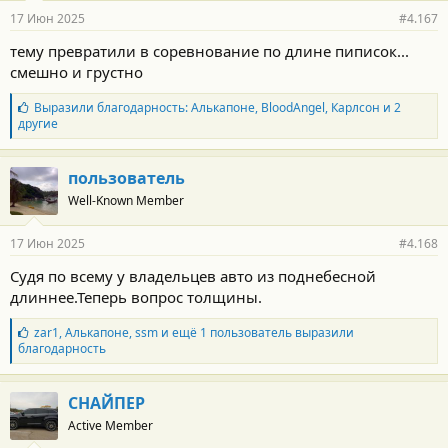
17 Июн 2025
#4.167
тему превратили в соревнование по длине пиписок...
смешно и грустно
Б
Выразили благодарность:
Алькапоне
,
BloodAngel
,
Карлсон
и 2
л
другие
а
г
о
пользователь
д
Well-Known Member
а
р
н
17 Июн 2025
#4.168
о
с
Судя по всему у владельцев авто из поднебесной
т
длиннее.Теперь вопрос толщины.
и
:
Б
zar1
,
Алькапоне
,
ssm
и ещё 1 пользователь выразили
л
благодарность
а
г
о
СНАЙПЕР
д
Active Member
а
р