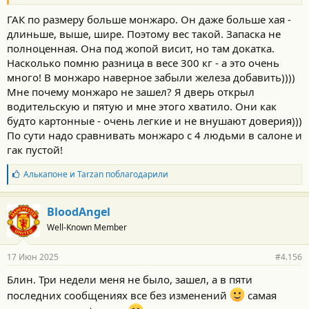
ГАК по размеру больше монжаро. Он даже больше хая -
длиньше, выше, шире. Поэтому вес такой. Запаска не
полноценная. Она под жопой висит, но там докатка.
Насколько помню разница в весе 300 кг - а это очень
много! В монжаро наверное забыли железа добавить))))
Мне почему монжаро не зашел? Я дверь открыл
водительскую и пятую и мне этого хватило. Они как
будто картонные - очень легкие и не внушают доверия)))
По сути надо сравнивать монжаро с 4 людьми в салоне и
гак пустой!
Б
Алькапоне
и
Tarzan
поблагодарили
л
а
г
BloodAngel
о
Well-Known Member
д
а
р
17 Июн 2025
#4.156
н
о
Блин. Три недели меня не было, зашел, а в пяти
с
последних сообщениях все без изменений
самая
т
и