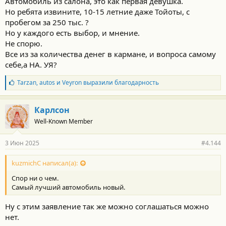
Автомобиль из салона, это как первая девушка.
Но ребята извините, 10-15 летние даже Тойоты, с
пробегом за 250 тыс. ?
Но у каждого есть выбор, и мнение.
Не спорю.
Все из за количества денег в кармане, и вопроса самому
себе,а НА. УЯ?
Б
Tarzan
,
autos
и
Veyron
выразили благодарность
л
а
г
Карлсон
о
Well-Known Member
д
а
р
3 Июн 2025
#4.144
н
о
с
kuzmichC написал(а):
т
Спор ни о чем.
и
:
Самый лучший автомобиль новый.
Ну с этим заявление так же можно соглашаться можно
нет.