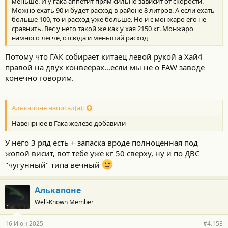
меньше. И у гака аппетит прям сильно зависит от скорости.
Можно ехать 90 и будет расход в районе 8 литров. А если ехать
больше 100, то и расход уже больше. Но и с монжаро его не
сравнить. Вес у него такой же как у хая 2150 кг. Монжаро
намного легче, отсюда и меньший расход
Потому что ГАК собирает китаец левой рукой а Хай4
правой на двух конвеерах...если мы не о FAW заводе
конечно говорим.
Алькапоне написал(а):
Навенрное в Гака железо добавили
У него 3 ряд есть + запаска вроде полноценная под
жопой висит, вот тебе уже кг 50 сверху, ну и по ДВС
"чугунный" типа вечный
Алькапоне
Well-Known Member
16 Июн 2025
#4.153