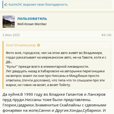
Б
kuzmichC
выразил свою благодарность
л
а
г
пользователь
о
Well-Known Member
д
а
р
3 Июн 2025
#4.145
н
о
с
Олег33 написал(а):
т
Фото моё, городское, чел на этом авто живёт во Владимире,
и
:
гордо раскатывает на мериканском авто, не на Тавоте, хотя и с
ДВ...
"Культ" прежде всего в элементарной ликвидности.
Лет двадцать назад в Хабаровске на авторынке перегонщики
на вопрос знают ли они про Ниссаны и Мицубиши просто
ответили, (почти дословно), что типа что то слышали про эти
марки, но говно не возят, а возят Тойоту.
Да хуйня.В 1990 году во Владике Галантов и Лансеров
пруд пруди.Ниссаны тоже были представлены.
Глории,Цедрики.Знаменитые Скайлайны с сдвоеными
фонарями на жопе,Санни и Другие.Хонды,Субарики. И