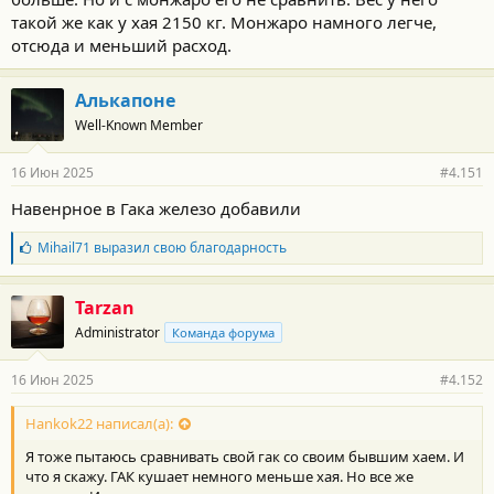
Посмотреть вложение 93456
такой же как у хая 2150 кг. Монжаро намного легче,
отсюда и меньший расход.
На ХАЙ3 у меня ниже 11.5 на таком же участке с тем же
бензином на обслуживаемой с любовью и теплотой тойота
Алькапоне
тачке я не видел......и даже при баке 72л мне не хватало на М11
всю трассу.
Well-Known Member
Все равно я его любил и холил у Васи с Олегом......
16 Июн 2025
#4.151
Навенрное в Гака железо добавили
Б
Mihail71
выразил свою благодарность
л
а
г
Tarzan
о
Administrator
Команда форума
д
а
р
16 Июн 2025
#4.152
н
о
с
Hankok22 написал(а):
т
Я тоже пытаюсь сравнивать свой гак со своим бывшим хаем. И
и
:
что я скажу. ГАК кушает немного меньше хая. Но все же