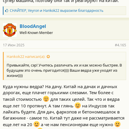
супер машина, поэтому они так и реагируют на китай.
Б
СНАЙПЕР
,
Veyron
и
Hankok22
выразили благодарность
л
а
г
BloodAngel
о
Well-Known Member
д
а
р
17 Июн 2025
#4.165
н
о
с
Hankok22 написал(а):
т
Привыкайте, сэр! Учитесь различать их и как можно быстрее. В
и
:
будущем это очень пригодится)))) Ваши ведра уже уходят из
жизни))))
Куда нужны ведра? На дачу. Китай на дачах и дачных
дорогах, еще плачет горькими слезами. Тем более с
такой стоимостью
для таких целей. Так что и ведра
еще лет 10 протянут. А там глянь
на Индусов так
лайкать будете. Для дач, фаркопов и бетономешалок в
багажнике - самое то. Китай тут даже не рассматривается
еще лет на 20
а че нам пенсионерам еще нужно