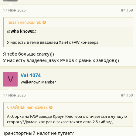
17 Июн 2025
#4.159
Tarzan написал(а):
@
who knows
@
У нас есть в теме владелец Хай4 с FAW конвеера.
Я тебе больше скажу)))
У нас есть владелец двух РАВов с разных заводов)))
Val-1074
V
Well-Known Member
17 Июн 2025
#4.160
СНАЙПЕР написал(а):
А сборка на FAW заводе Краун Клюгера отличаеться в лучшую
сторону?Думаю как раз о заказе такого авто 2.5 гибрид.
Транспортный налог не пугает?