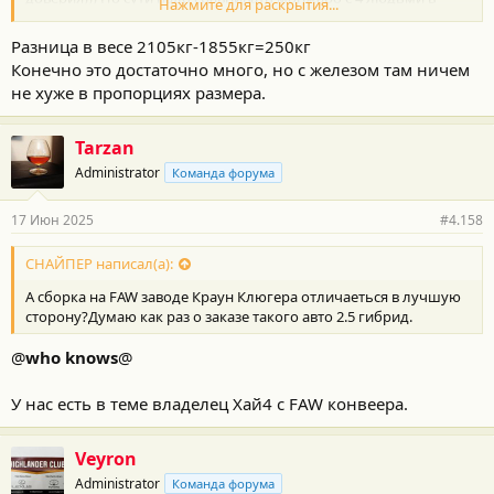
Нажмите для раскрытия...
салоне и гак пустой!
Разница в весе 2105кг-1855кг=250кг
Конечно это достаточно много, но с железом там ничем
не хуже в пропорциях размера.
Tarzan
Administrator
Команда форума
17 Июн 2025
#4.158
СНАЙПЕР написал(а):
А сборка на FAW заводе Краун Клюгера отличаеться в лучшую
сторону?Думаю как раз о заказе такого авто 2.5 гибрид.
@
who knows
@
У нас есть в теме владелец Хай4 с FAW конвеера.
Veyron
Administrator
Команда форума