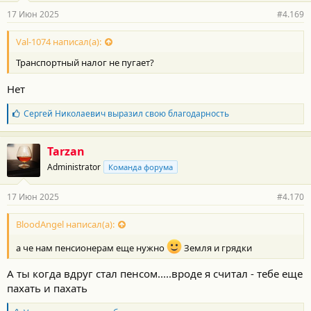
н
17 Июн 2025
#4.169
о
с
т
Val-1074 написал(а):
и
Транспортный налог не пугает?
:
Нет
Б
Сергей Николаевич
выразил свою благодарность
л
а
г
Tarzan
о
Administrator
Команда форума
д
а
р
17 Июн 2025
#4.170
н
о
с
BloodAngel написал(а):
т
и
а че нам пенсионерам еще нужно
Земля и грядки
:
А ты когда вдруг стал пенсом.....вроде я считал - тебе еще
пахать и пахать