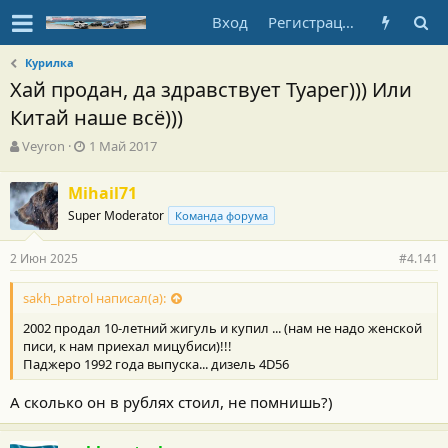
Вход
Регистрация
Курилка
Хай продан, да здравствует Туарег))) Или
Китай наше всё)))
А
Д
Veyron
1 Май 2017
в
а
т
т
Mihail71
о
а
Super Moderator
р
н
Команда форума
т
а
е
ч
2 Июн 2025
#4.141
м
а
ы
л
sakh_patrol написал(а):
а
2002 продал 10-летний жигуль и купил ... (нам не надо женской
писи, к нам приехал мицубиси)!!!
Паджеро 1992 года выпуска... дизель 4D56
А сколько он в рублях стоил, не помнишь?)