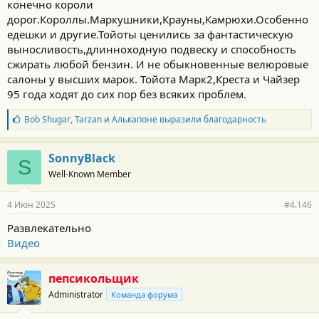
конечно короли
дорог.Короллы.Маркушники,Крауны,Камрюхи.Особенно
едешки и другие.Тойоты ценились за фантастическую
выносливость,длинноходную подвеску и способность
сжирать любой бензин. И не обыкновенные велюровые
салоны у высших марок. Тойота Марк2,Креста и Чайзер
95 года ходят до сих пор без всяких проблем.
Б
Bob Shugar
,
Tarzan
и
Алькапоне
выразили благодарность
л
а
г
SonnyBlack
S
о
Well-Known Member
д
а
р
4 Июн 2025
#4.146
н
о
Развлекательно
с
Видео
т
и
:
пепсикольщик
Administrator
Команда форума