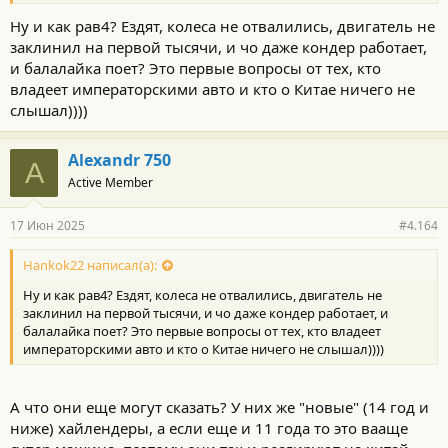
:
Ну и как рав4? Ездят, колеса не отвалились, двигатель не
заклинил на первой тысячи, и чо даже кондер работает,
и балалайка поет? Это первые вопросы от тех, кто
владеет императорскими авто и кто о Китае ничего не
слышал))))
Alexandr 750
A
Active Member
17 Июн 2025
#4.164
Hankok22 написал(а):
Ну и как рав4? Ездят, колеса не отвалились, двигатель не
заклинил на первой тысячи, и чо даже кондер работает, и
балалайка поет? Это первые вопросы от тех, кто владеет
императорскими авто и кто о Китае ничего не слышал))))
А что они еще могут сказать? У них же "новые" (14 год и
ниже) хайлендеры, а если еще и 11 года то это вааще