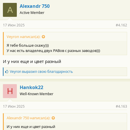
г
Alexandr 750
A
о
Active Member
д
а
р
17 Июн 2025
#4.162
н
о
с
Veyron написал(а):
т
Я тебе больше скажу)))
и
:
У нас есть владелец двух РАВов с разных заводов)))
И у них еще и цвет разный
Б
Veyron
выразил свою благодарность
л
а
г
Hankok22
H
о
Well-Known Member
д
а
р
17 Июн 2025
#4.163
н
о
с
Alexandr 750 написал(а):
т
И у них еще и цвет разный
и