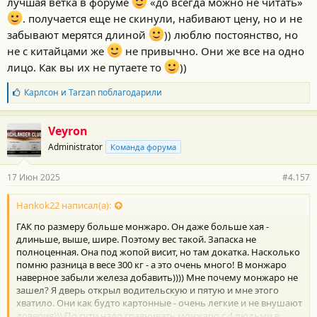
лучшая ветка в форуме
«до всегда можно не читать»
:
. получается еще не скинули, набивают цену, но и не
забывают мерятся длиной
)) люблю постоянство, но
не с китайцами же
не привычно. Они же все на одно
лицо. Как вы их не путаете то
))
Б
Карлсон
и
Tarzan
поблагодарили
л
а
г
Veyron
о
Administrator
Команда форума
д
а
р
17 Июн 2025
#4.157
н
о
с
Hankok22 написал(а):
т
ГАК по размеру больше монжаро. Он даже больше хая -
и
:
длиньше, выше, шире. Поэтому вес такой. Запаска не
полноценная. Она под жопой висит, но там докатка. Насколько
помню разница в весе 300 кг - а это очень много! В монжаро
наверное забыли железа добавить)))) Мне почему монжаро не
зашел? Я дверь открыл водительскую и пятую и мне этого
хватило. Они как будто картонные - очень легкие и не внушают
доверия))) По сути надо сравнивать монжаро с 4 людьми в