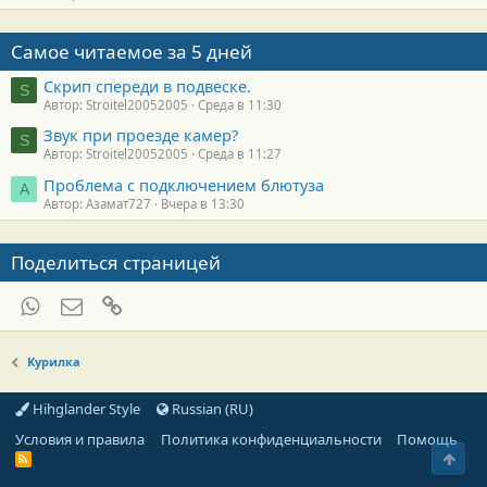
Самое читаемое за 5 дней
Скрип спереди в подвеске.
S
Автор: Stroitel20052005
Среда в 11:30
Звук при проезде камер?
S
Автор: Stroitel20052005
Среда в 11:27
Проблема с подключением блютуза
А
Автор: Азамат727
Вчера в 13:30
Поделиться страницей
WhatsApp
Электронная почта
Ссылка
Курилка
Hihglander Style
Russian (RU)
Условия и правила
Политика конфиденциальности
Помощь
Свер
R
S