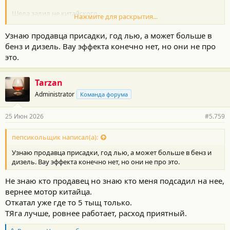
Шела залил не китайского
Нажмите для раскрытия...
Посмотреть вложение 95491
Узнаю продавца присадки, год лью, а может больше в
бенз и дизель. Вау эффекта конечно нет, но они не про
В бак керапура для вкусности и тяги
это.
Посмотреть вложение 95492
Tarzan
Расход ну прям сказка....
Administrator
Команда форума
Посмотреть вложение 95493
25 Июн 2026
#5.759
пепсикольщик написал(а):
ЗЫ: А да....музон воткнул
Узнаю продавца присадки, год лью, а может больше в бенз и
дизель. Вау эффекта конечно нет, но они не про это.
Посмотреть вложение 95490
Не знаю кто продавец но знаю кто меня подсадил на нее,
вернее мотор китайца.
Откатал уже где то 5 тыщ только.
ТЯга лучше, ровнее работает, расход приятный.