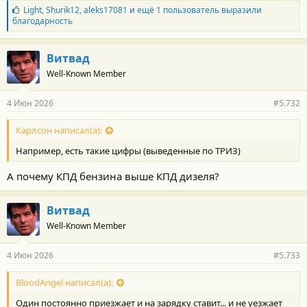
Б
Light
,
Shurik12
,
aleks17081
и ещё 1 пользователь выразили
л
благодарность
а
г
о
Витвад
д
Well-Known Member
а
р
н
4 Июн 2026
#5.732
о
с
т
Карлсон написал(а):
и
Например, есть такие цифры (выведенные по ТРИЗ)
:
А почему КПД бензина выше КПД дизеля?
Витвад
Well-Known Member
4 Июн 2026
#5.733
BloodAngel написал(а):
Один постоянно приезжает и на зарядку ставит... и не уезжает