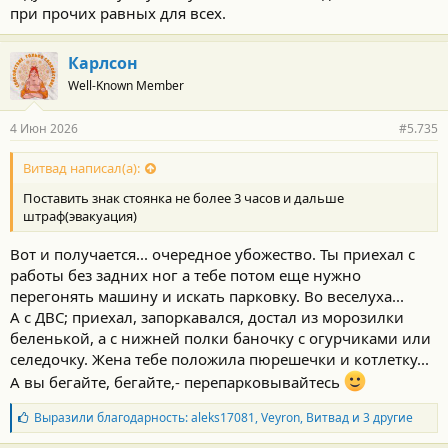
при прочих равных для всех.
Карлсон
Well-Known Member
4 Июн 2026
#5.735
Витвад написал(а):
Поставить знак стоянка не более 3 часов и дальше
штраф(эвакуация)
Вот и получается... очередное убожество. Ты приехал с
работы без задних ног а тебе потом еще нужно
перегонять машину и искать парковку. Во веселуха...
А с ДВС; приехал, запоркавался, достал из морозилки
беленькой, а с нижней полки баночку с огурчиками или
селедочку. Жена тебе положила пюрешечки и котлетку...
А вы бегайте, бегайте,- перепарковывайтесь
Б
Выразили благодарность:
aleks17081
,
Veyron
,
Витвад
и 3 другие
л