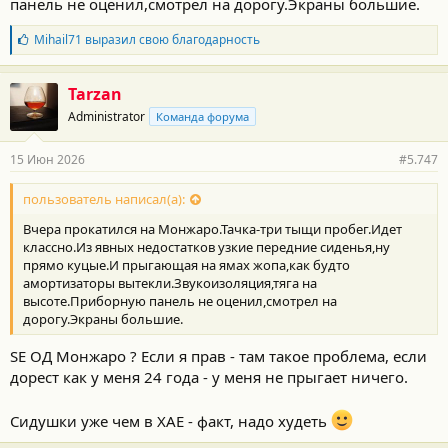
панель не оценил,смотрел на дорогу.Экраны большие.
Б
Mihail71
выразил свою благодарность
л
а
г
Tarzan
о
Administrator
Команда форума
д
а
р
15 Июн 2026
#5.747
н
о
с
пользователь написал(а):
т
Вчера прокатился на Монжаро.Тачка-три тыщи пробег.Идет
и
:
классно.Из явных недостатков узкие передние сиденья,ну
прямо куцые.И прыгающая на ямах жопа,как будто
амортизаторы вытекли.Звукоизоляция,тяга на
высоте.Приборную панель не оценил,смотрел на
дорогу.Экраны большие.
SE ОД Монжаро ? Если я прав - там такое проблема, если
дорест как у меня 24 года - у меня не прыгает ничего.
Сидушки уже чем в ХАЕ - факт, надо худеть