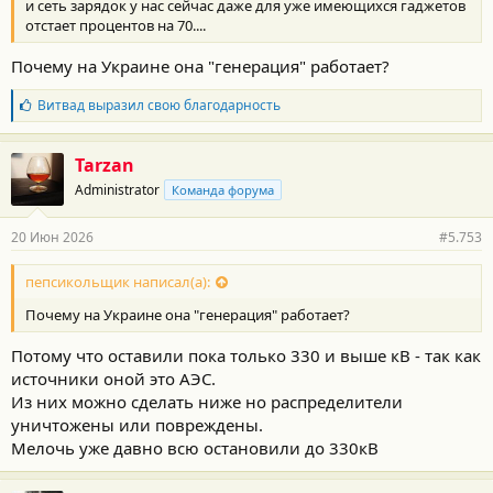
и сеть зарядок у нас сейчас даже для уже имеющихся гаджетов
отстает процентов на 70....
Почему на Украине она "генерация" работает?
Б
Витвад
выразил свою благодарность
л
а
г
Tarzan
о
Administrator
Команда форума
д
а
р
20 Июн 2026
#5.753
н
о
с
пепсикольщик написал(а):
т
Почему на Украине она "генерация" работает?
и
:
Потому что оставили пока только 330 и выше кВ - так как
источники оной это АЭС.
Из них можно сделать ниже но распределители
уничтожены или повреждены.
Мелочь уже давно всю остановили до 330кВ