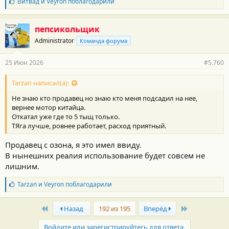
Б
Витвад
и
Veyron
поблагодарили
л
а
г
пепсикольщик
о
Administrator
Команда форума
д
а
р
25 Июн 2026
#5.760
н
о
с
Tarzan написал(а):
т
Не знаю кто продавец но знаю кто меня подсадил на нее,
и
:
вернее мотор китайца.
Откатал уже где то 5 тыщ только.
ТЯга лучше, ровнее работает, расход приятный.
Продавец с озона, я это имел ввиду.
В нынешних реалия использование будет совсем не
лишним.
Б
Tarzan
и
Veyron
поблагодарили
л
а
First
Last
г
Назад
192 из 195
Вперёд
о
д
Войдите или зарегистрируйтесь для ответа.