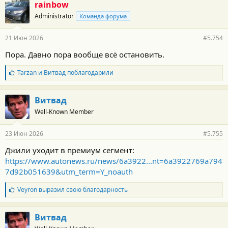
rainbow
Administrator
Команда форума
21 Июн 2026
#5.754
Пора. Давно пора вообще всё остановить.
Б
Tarzan
и
Витвад
поблагодарили
л
а
г
Витвад
о
Well-Known Member
д
а
р
23 Июн 2026
#5.755
н
о
Джили уходит в премиум сегмент:
с
https://www.autonews.ru/news/6a3922...nt=6a3922769a794
т
и
7d92b051639&utm_term=Y_noauth
:
Б
Veyron
выразил свою благодарность
л
а
г
Витвад
о