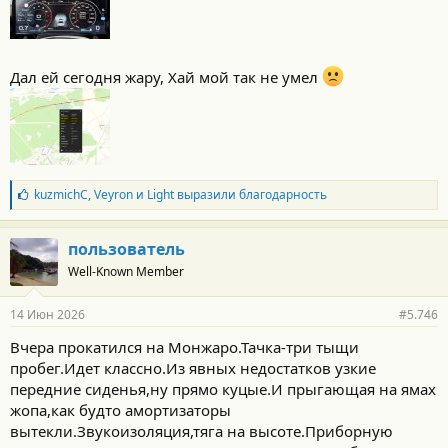
Дал ей сегодня жару, Хай мой так не умел
Б
kuzmichC
,
Veyron
и
Light
выразили благодарность
л
а
г
пользователь
о
Well-Known Member
д
а
р
14 Июн 2026
#5.746
н
о
Вчера прокатился на Монжаро.Тачка-три тыщи
с
пробег.Идет классно.Из явных недостатков узкие
т
и
передние сиденья,ну прямо куцые.И прыгающая на ямах
:
жопа,как будто амортизаторы
вытекли.Звукоизоляция,тяга на высоте.Приборную