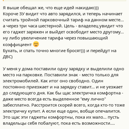
Я выше обещал же, что еще идей накидаю)))
Короче ЗУ видит что авто зарядился, и теперь начинает
считать тройной парковочный тариф на данном месте...
а через три часа шестерной. Цель - владелец увидит что
его гаджет заряжен и выйдет освободит место другому...
ну либо увеличение тарифа через повышающий
коэффициент
Бухать, и спать точно многие бросят))) и перейдут на
ДВС)
У меня у дома поставили одну зарядку и выделили одно
место на парковке. Поставили знак - место только для
электромобилей. Как итог оно свободно. Один
постоянно приезжает и на зарядку ставит... и не уезжает
до следующего дня. Как бы щас электричка комфортна -
даже место всегда есть выделенное "ему лично"
забесплатно. Расстроится скорей всего, когда кто-то тоже
электричку купит. А если еще один, вобще опечалится.
Это щас эти гаджеты комфортны, пока их мало... пусть
владельцы себя побалуют, пока есть возможности....