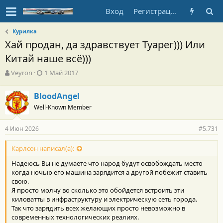
Вход
Регистрация
Курилка
Хай продан, да здравствует Туарег))) Или
Китай наше всё)))
А
Д
Veyron
1 Май 2017
в
а
т
т
BloodAngel
о
а
Well-Known Member
р
н
т
а
е
ч
4 Июн 2026
#5.731
м
а
ы
л
Карлсон написал(а):
а
Надеюсь Вы не думаете что народ будут освобождать место
когда ночью его машина зарядится а другой побежит ставить
свою.
Я просто молчу во сколько это обойдется встроить эти
киловатты в инфраструктуру и электрическую сеть города.
Так что зарядить всех желающих просто невозможно в
современных технологических реалиях.