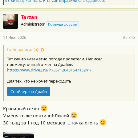
Б
Витвад
,
kuzmichC
и
Tarzan
выразили благодарность
л
а
г
Tarzan
о
Лично я нашёл: нет светодиодной "сабли", решётка другая,
Administrator
Команда форума
д
хром-полосы нет, зеркала чуть отличаются, задняя "форточка",
а
задний фонарь, ручки, "рубцов" сбоку нет, фары другие и
р
14 Июн 2026
#5.745
ходовые малость не те. Ну и диски другие. Ну и знак Ниссан.
н
А вот силуэт?...
о
с
Light написал(а):
т
Тут как-то незаметно погода пролетели. Написал
и
:
промежуточный отчёт на Драйве.
https://www.drive2.ru/l/735712643154715241/
Для тех, кто не хочет переходить
Спойлер:
на Драйв
Красивый отчет
У меня то же почти юбЛилей
30 тыщ за 1 год 10 месяцев.....тачка огонь