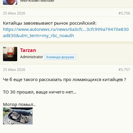
Well-Known Member
д
а
р
25 Июн 2026
#5.756
н
о
Китайцы завоевывают рынок российский:
с
https://www.autonews.ru/news/6a3cfc...3cfc999a79470e830
т
и
ad830&utm_term=my_rbc_noauth
:
Tarzan
Administrator
Команда форума
25 Июн 2026
#5.757
Че б еще такого рассказать про ломающихся китайцев ?
ТО 30 прошел, ваще ничего нет...
Мотор помыл..