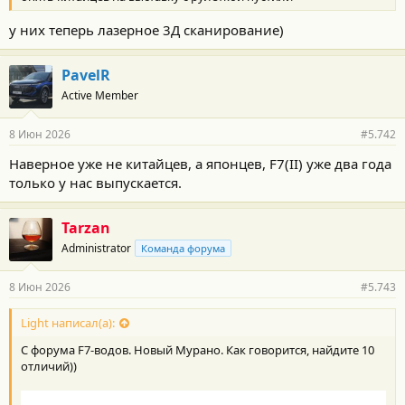
:
у них теперь лазерное 3Д сканирование)
PavelR
Active Member
8 Июн 2026
#5.742
Наверное уже не китайцев, а японцев, F7(II) уже два года
только у нас выпускается.
Tarzan
Administrator
Команда форума
8 Июн 2026
#5.743
Light написал(а):
С форума F7-водов. Новый Мурано. Как говорится, найдите 10
отличий))