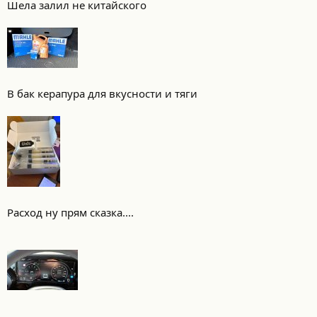
Шела залил не китайского
В бак керапура для вкусности и тяги
Расход ну прям сказка....