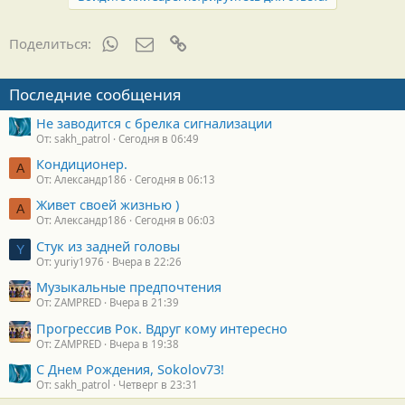
а
р
н
WhatsApp
Электронная почта
Ссылка
Поделиться:
о
с
т
Последние сообщения
и
:
Не заводится с брелка сигнализации
От: sakh_patrol
Сегодня в 06:49
Кондиционер.
А
От: Александр186
Сегодня в 06:13
Живет своей жизнью )
А
От: Александр186
Сегодня в 06:03
Стук из задней головы
Y
От: yuriy1976
Вчера в 22:26
Музыкальные предпочтения
От: ZAMPRED
Вчера в 21:39
Прогрессив Рок. Вдруг кому интересно
От: ZAMPRED
Вчера в 19:38
С Днем Рождения, Sokolov73!
От: sakh_patrol
Четверг в 23:31