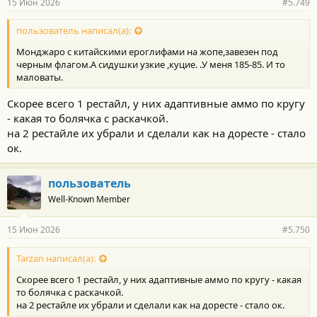
15 Июн 2026
#5.749
н
о
с
пользователь написал(а):
т
Монджаро с китайскими ероглифами на жопе,завезен под
и
:
черным флагом.А сидушки узкие ,куцие. .У меня 185-85. И то
маловаты.
Скорее всего 1 рестайл, у них адаптивные аммо по кругу
- какая то болячка с раскачкой.
на 2 рестайле их убрали и сделали как на доресте - стало
ок.
пользователь
Well-Known Member
15 Июн 2026
#5.750
Tarzan написал(а):
Скорее всего 1 рестайл, у них адаптивные аммо по кругу - какая
то болячка с раскачкой.
на 2 рестайле их убрали и сделали как на доресте - стало ок.