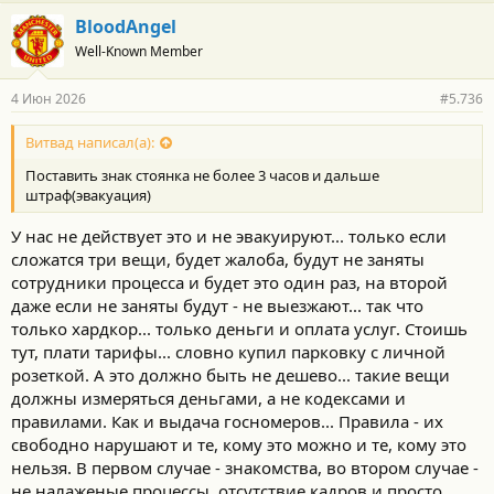
а
г
BloodAngel
о
Well-Known Member
д
а
р
4 Июн 2026
#5.736
н
о
с
Витвад написал(а):
т
Поставить знак стоянка не более 3 часов и дальше
и
:
штраф(эвакуация)
У нас не действует это и не эвакуируют... только если
сложатся три вещи, будет жалоба, будут не заняты
сотрудники процесса и будет это один раз, на второй
даже если не заняты будут - не выезжают... так что
только хардкор... только деньги и оплата услуг. Стоишь
тут, плати тарифы... словно купил парковку с личной
розеткой. А это должно быть не дешево... такие вещи
должны измеряться деньгами, а не кодексами и
правилами. Как и выдача госномеров... Правила - их
свободно нарушают и те, кому это можно и те, кому это
нельзя. В первом случае - знакомства, во втором случае -
не налаженые процессы, отсутствие кадров и просто