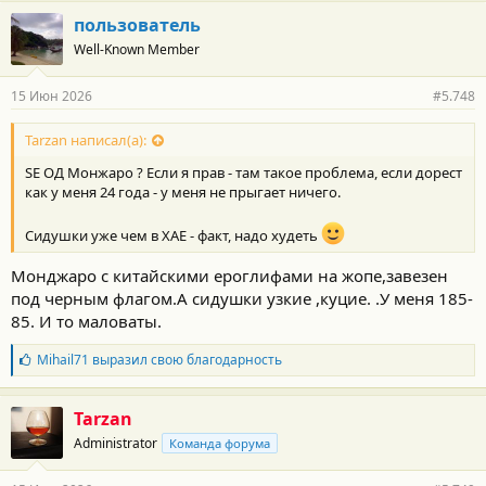
пользователь
Well-Known Member
15 Июн 2026
#5.748
Tarzan написал(а):
SE ОД Монжаро ? Если я прав - там такое проблема, если дорест
как у меня 24 года - у меня не прыгает ничего.
Сидушки уже чем в ХАЕ - факт, надо худеть
Монджаро с китайскими ероглифами на жопе,завезен
под черным флагом.А сидушки узкие ,куцие. .У меня 185-
85. И то маловаты.
Б
Mihail71
выразил свою благодарность
л
а
г
Tarzan
о
Administrator
Команда форума
д
а
р