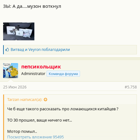
ЗЫ: А да....музон воткнул
Б
Витвад
и
Veyron
поблагодарили
л
а
г
пепсикольщик
о
Administrator
Команда форума
д
а
р
25 Июн 2026
#5.758
н
о
с
Tarzan написал(а):
т
Че б еще такого рассказать про ломающихся китайцев ?
и
:
ТО 30 прошел, ваще ничего нет...
Мотор помыл..
Посмотреть вложение 95495