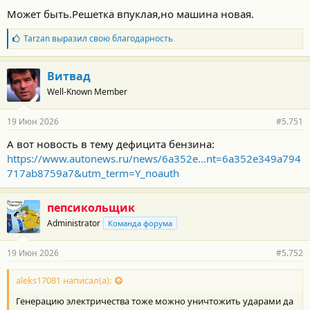
Может быть.Решетка впуклая,но машина новая.
Б
Tarzan
выразил свою благодарность
л
а
г
Витвад
о
Well-Known Member
д
а
р
19 Июн 2026
#5.751
н
о
А вот новость в тему дефицита бензина:
с
https://www.autonews.ru/news/6a352e...nt=6a352e349a794
т
и
717ab8759a7&utm_term=Y_noauth
:
пепсикольщик
Administrator
Команда форума
19 Июн 2026
#5.752
aleks17081 написал(а):
Генерацию электричества тоже можно уничтожить ударами да