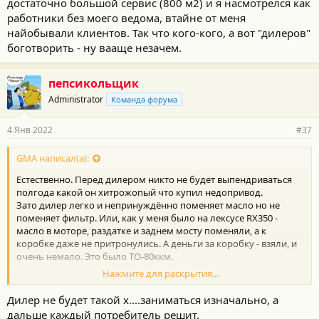
достаточно большой сервис (800 м2) и я насмотрелся как
работники без моего ведома, втайне от меня
найобывали клиентов. Так что кого-кого, а вот "дилеров"
боготворить - ну вааще незачем.
пепсикольщик
Administrator
Команда форума
4 Янв 2022
#37
GMA написал(а):
Естественно. Перед дилером никто не будет выпендриваться
полгода какой он хитрожопый что купил недопривод.
Зато дилер легко и непринуждённо поменяет масло но не
поменяет фильтр. Или, как у меня было на лексусе RX350 -
масло в моторе, раздатке и заднем мосту поменяли, а к
коробке даже не притронулись. А деньги за коробку - взяли, и
очень немало. Это было ТО-80ккм.
Нажмите для раскрытия...
А, вообще, поверьте, МНЕ - ВИДНЕЕ, у меня был достаточно
большой сервис (800 м2) и я насмотрелся как работники без
Дилер не будет такой х....заниматься изначально, а
моего ведома, втайне от меня найобывали клиентов. Так что
дальше каждый потребитель решит.