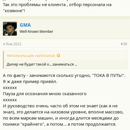
кого-кого, а вот "дилеров" боготворить - ну вааще незачем.
Так это проблемы не клиента , отбор персонала на
"хозяине"!
GMA
Well-Known Member
4 Янв 2022
#38
пепсикольщик написал(а):
Дилер не будет такой х....заниматься ...
А по факту - занимаются сколько угодно, "ТОКА В ПУТЬ!".
Я ж даже пример привёл.
хххххх
Пауза для осознания мною сказанного
хххххх
И руководство очень часто об этом не знает (как я не
знал), это делается на низовом уровне, вполне массово,
по всем маркам машин, и иногда длится месяцами до
поимки "крайнего", а потом... а потом продолжается.