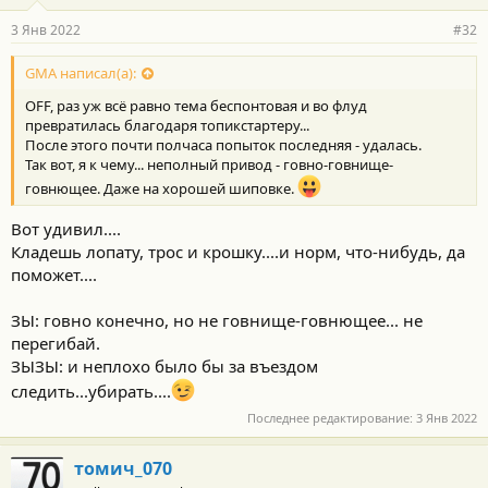
3 Янв 2022
#32
GMA написал(а):
OFF, раз уж всё равно тема беспонтовая и во флуд
превратилась благодаря топикстартеру...
После этого почти полчаса попыток последняя - удалась.
Так вот, я к чему... неполный привод - говно-говнище-
говнющее. Даже на хорошей шиповке.
Вот удивил....
Кладешь лопату, трос и крошку....и норм, что-нибудь, да
поможет....
ЗЫ: говно конечно, но не говнище-говнющее... не
перегибай.
ЗЫЗЫ: и неплохо было бы за въездом
следить...убирать....
Последнее редактирование:
3 Янв 2022
томич_070