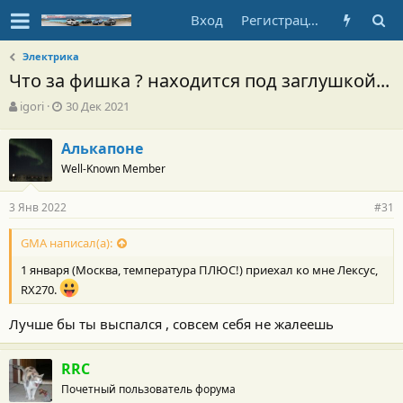
Вход
Регистрация
Электрика
Что за фишка ? находится под заглушкой...
А
Д
igori
30 Дек 2021
в
а
т
т
Алькапоне
о
а
Well-Known Member
р
н
т
а
е
ч
3 Янв 2022
#31
м
а
ы
л
GMA написал(а):
а
1 января (Москва, температура ПЛЮС!) приехал ко мне Лексус,
RX270.
Лучше бы ты выспался , совсем себя не жалеешь
RRC
Почетный пользователь форума