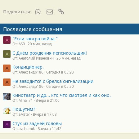
WhatsApp
Электронная почта
Ссылка
Поделиться:
Последние сообщения
"Если завтра война."
A
От: ASB
20 мин. назад
С Днём рождения пепсикольщик!
А
От: Анатолий Иванович
25 мин. назад
Кондиционер.
А
От: Александр186
Сегодня в 05:23
Не заводится с брелка сигнализации
А
От: Александр186
Сегодня в 05:20
Кинотеатр и др... кто что смотрел и как оно.
От: Mihail71
Вчера в 21:06
Пошутим?
От: aMster
Вчера в 17:08
Стук из задней головы
A
От: avchumik
Вчера в 11:42