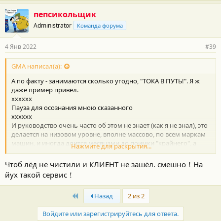
пепсикольщик
Administrator
Команда форума
4 Янв 2022
#39
GMA написал(а):
А по факту - занимаются сколько угодно, "ТОКА В ПУТЬ!". Я ж
даже пример привёл.
хххххх
Пауза для осознания мною сказанного
хххххх
И руководство очень часто об этом не знает (как я не знал), это
делается на низовом уровне, вполне массово, по всем маркам
машин, и иногда длится месяцами до поимки "крайнего", а
Нажмите для раскрытия...
потом... а потом продолжается.
Чтоб лёд не чистили и КЛИЕНТ не зашёл. смешно！На
йух такой сервис！
First
Назад
2 из 2
Войдите или зарегистрируйтесь для ответа.