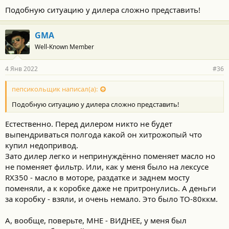
о
Подобную ситуацию у дилера сложно представить!
с
т
и
GMA
:
Well-Known Member
4 Янв 2022
#36
пепсикольщик написал(а):
Подобную ситуацию у дилера сложно представить!
Естественно. Перед дилером никто не будет
выпендриваться полгода какой он хитрожопый что
купил недопривод.
Зато дилер легко и непринуждённо поменяет масло но
не поменяет фильтр. Или, как у меня было на лексусе
RX350 - масло в моторе, раздатке и заднем мосту
поменяли, а к коробке даже не притронулись. А деньги
за коробку - взяли, и очень немало. Это было ТО-80ккм.
А, вообще, поверьте, МНЕ - ВИДНЕЕ, у меня был