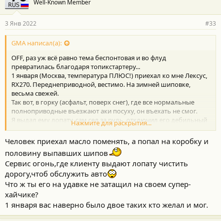
Well-Known Member
3 Янв 2022
#33
GMA написал(а):
OFF, раз уж всё равно тема беспонтовая и во флуд
превратилась благодаря топикстартеру...
1 января (Москва, температура ПЛЮС!) приехал ко мне Лексус,
RX270. Переднеприводной, вестимо. На зимней шиповке,
весьма свежей.
Так вот, в горку (асфальт, поверх снег), где все нормальные
полноприводные въезжают аки посуху, он въехать не смог.
Я выдал ему лопату, сам сел за руль, отключил его дебильный
Нажмите для раскрытия...
"трэкшн", который не даёт газу дать.
Разогнаться там толком негде и подъём "с перекатом",
Человек приехал масло поменять, а попал на коробку и
мучаться надо аккуратно.
половину выпавших шипов
После этого почти полчаса попыток последняя - удалась.
Сервис огонь,где клиенту выдают лопату чистить
Так вот, я к чему... неполный привод - говно-говнище-
дорогу,чтоб обслужить авто
Что ж ты его на удавке не затащил на своем супер-
говнющее. Даже на хорошей шиповке.
хайчике?
1 января вас наверно было двое таких кто желал и мог.