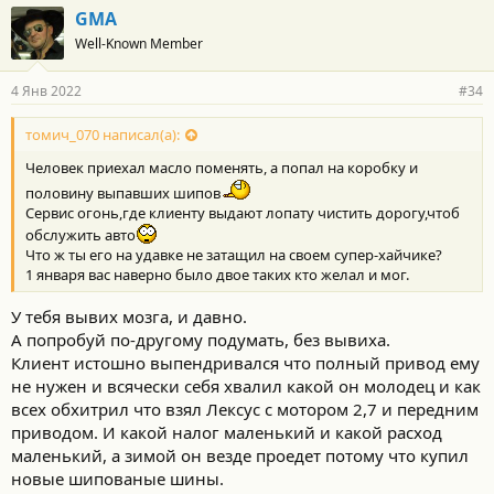
GMA
Well-Known Member
4 Янв 2022
#34
томич_070 написал(а):
Человек приехал масло поменять, а попал на коробку и
половину выпавших шипов
Сервис огонь,где клиенту выдают лопату чистить дорогу,чтоб
обслужить авто
Что ж ты его на удавке не затащил на своем супер-хайчике?
1 января вас наверно было двое таких кто желал и мог.
У тебя вывих мозга, и давно.
А попробуй по-другому подумать, без вывиха.
Клиент истошно выпендривался что полный привод ему
не нужен и всячески себя хвалил какой он молодец и как
всех обхитрил что взял Лексус с мотором 2,7 и передним
приводом. И какой налог маленький и какой расход
маленький, а зимой он везде проедет потому что купил
новые шипованые шины.