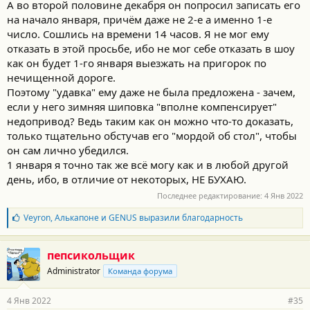
А во второй половине декабря он попросил записать его
на начало января, причём даже не 2-е а именно 1-е
число. Сошлись на времени 14 часов. Я не мог ему
отказать в этой просьбе, ибо не мог себе отказать в шоу
как он будет 1-го января выезжать на пригорок по
нечищенной дороге.
Поэтому "удавка" ему даже не была предложена - зачем,
если у него зимняя шиповка "вполне компенсирует"
недопривод? Ведь таким как он можно что-то доказать,
только тщательно обстучав его "мордой об стол", чтобы
он сам лично убедился.
1 января я точно так же всё могу как и в любой другой
день, ибо, в отличие от некоторых, НЕ БУХАЮ.
Последнее редактирование:
4 Янв 2022
Б
Veyron
,
Алькапоне
и
GENUS
выразили благодарность
л
а
г
пепсикольщик
о
Administrator
Команда форума
д
а
р
4 Янв 2022
#35
н