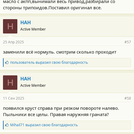
масло с акпп,вынимали весь привод,разбирали со
стороны трипоидов.Поставил оригинал все.
НАН
Н
Active Member
25 Апр 2025
#57
заменили всё нормуль. смотрим сколько проходит
Б
пользователь
выразил свою благодарность
л
а
г
НАН
Н
о
Active Member
д
а
р
11 Сен 2025
#58
н
о
появился хруст справа при резком повороте налево.
с
Пыльники все целы. Правая наружняя граната?
т
и
:
Б
Mihail71
выразил свою благодарность
л