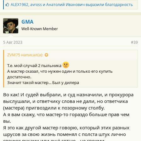
Б
ALEX1962
,
avross
и
Анатолий Иванович
выразили благодарность
л
а
г
GMA
о
Well-Known Member
д
а
р
5 Авг 2023
#39
н
о
с
ZVM75 написал(а):
т
и
Т.е. мой случай 2 пыльника
:
А мастер сказал, что нужен один и только его купить
достаточно.
Значит такой мастер... Был у дилера
Во как! И судей выбрали, и суд назначили, и прокурора
выслушали, и ответчику слова не дали, но ответчика
(мастера) пригвоздили к позорному столбу.
А я вам скажу, что мастер-то гораздо больше прав чем
вы.
Я это как другой мастер говорю, который этих разных
шрусов за свою жизнь поменял с полста штук лично
своими руками или ещё сотню - не своими.