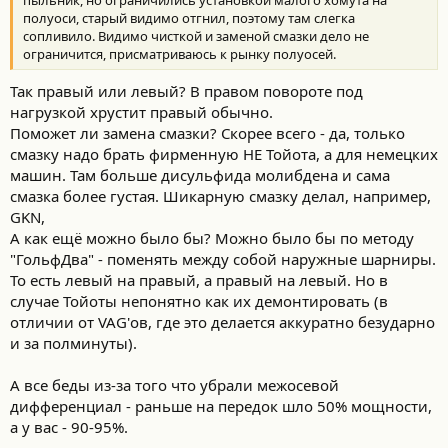
полуоси, старый видимо отгнил, поэтому там слегка
сопливило. Видимо чисткой и заменой смазки дело не
ограничится, присматриваюсь к рынку полуосей.
Так правый или левый? В правом повороте под
нагрузкой хрустит правый обычно.
Поможет ли замена смазки? Скорее всего - да, только
смазку надо брать фирменную НЕ Тойота, а для немецких
машин. Там больше дисульфида молибдена и сама
смазка более густая. Шикарную смазку делал, например,
GKN,
А как ещё можно было бы? Можно было бы по методу
"ГольфДва" - поменять между собой наружные шарниры.
То есть левый на правый, а правый на левый. Но в
случае Тойоты непонятно как их демонтировать (в
отличии от VAG'ов, где это делается аккуратно безударно
и за полминуты).
А все беды из-за того что убрали межосевой
дифференциал - раньше на передок шло 50% мощности,
а у вас - 90-95%.