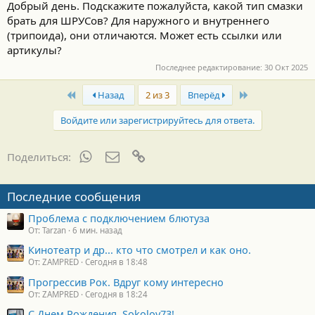
Добрый день. Подскажите пожалуйста, какой тип смазки
с
брать для ШРУСов? Для наружного и внутреннего
т
и
(трипоида), они отличаются. Может есть ссылки или
:
артикулы?
Последнее редактирование:
30 Окт 2025
First
Last
Назад
2 из 3
Вперёд
Войдите или зарегистрируйтесь для ответа.
WhatsApp
Электронная почта
Ссылка
Поделиться:
Последние сообщения
Проблема с подключением блютуза
От: Tarzan
6 мин. назад
Кинотеатр и др... кто что смотрел и как оно.
От: ZAMPRED
Сегодня в 18:48
Прогрессив Рок. Вдруг кому интересно
От: ZAMPRED
Сегодня в 18:24
С Днем Рождения, Sokolov73!