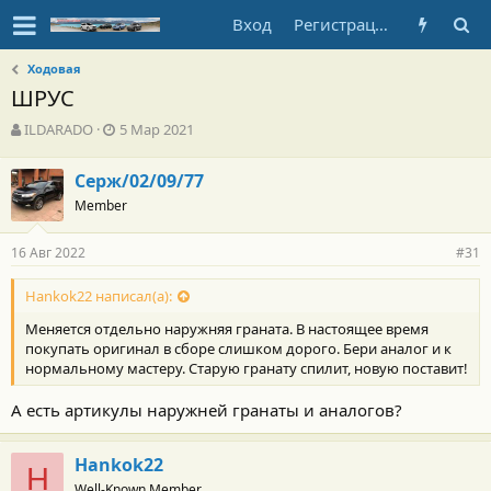
Вход
Регистрация
Ходовая
ШРУС
А
Д
ILDARADO
5 Мар 2021
в
а
т
т
Серж/02/09/77
о
а
Member
р
н
т
а
е
ч
16 Авг 2022
#31
м
а
ы
л
Hankok22 написал(а):
а
Меняется отдельно наружняя граната. В настоящее время
покупать оригинал в сборе слишком дорого. Бери аналог и к
нормальному мастеру. Старую гранату спилит, новую поставит!
А есть артикулы наружней гранаты и аналогов?
Hankok22
H
Well-Known Member