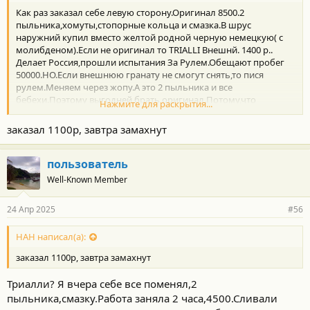
т
Как раз заказал себе левую сторону.Оригинал 8500.2
и
:
пыльника,хомуты,стопорные кольца и смазка.В шрус
наружний купил вместо желтой родной черную немецкую( с
молибденом).Если не оригинал то TRIALLI Внешнй. 1400 р..
Делает Россия,прошли испытания За Рулем.Обещают пробег
50000.НО.Если внешнюю гранату не смогут снять,то пися
рулем.Меняем через жопу.А это 2 пыльника и все
бебехи.Поэтому выгодней брать оригинал.Потому,что
Нажмите для раскрытия...
внутренний пыльник это только китай.Вроде у наших годов
одинаковое по размеру,но каталожные номера
заказал 1100р, завтра замахнут
разные.Если,что сбрось вин,посмотрю.
пользователь
Well-Known Member
24 Апр 2025
#56
НАН написал(а):
заказал 1100р, завтра замахнут
Триалли? Я вчера себе все поменял,2
пыльника,смазку.Работа заняла 2 часа,4500.Сливали