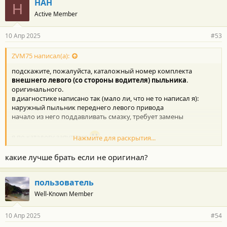
НАН
Н
Active Member
10 Апр 2025
#53
ZVM75 написал(а):
подскажите, пожалуйста, каталожный номер комплекта
внешнего левого (со стороны водителя) пыльника
.
оригинального.
в диагностике написано так (мало ли, что не то написал я):
наружный пыльник переднего левого привода
начало из него поддавливать смазку, требует замены
я по каталогу запутался
Нажмите для раскрытия...
вижу комплекты такие, но в чем разница... цена в 2 раза
отличается
какие лучше брать если не оригинал?
Toyota 04438-08130
Toyota 04428-0W070
пользователь
посмотрел, почитал... а внешнего вообще нет что ли? пишут -
Well-Known Member
внутренний или комплект из двух... как-то не хочется тратить
лишнего при такой-то цене оригинала
10 Апр 2025
#54