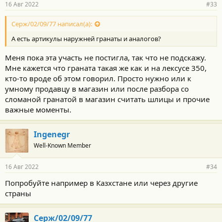
16 Авг 2022
#33
н
о
с
Серж/02/09/77 написал(а):
т
А есть артикулы наружней гранаты и аналогов?
и
:
Меня пока эта участь не постигла, так что не подскажу.
Мне кажется что граната такая же как и на лексусе 350,
кто-то вроде об этом говорил. Просто нужно или к
умному продавцу в магазин или после разбора со
сломаной гранатой в магазин считать шлицы и прочие
важные моменты.
Ingenegr
Well-Known Member
16 Авг 2022
#34
Попробуйте например в Казхстане или через другие
страны
Серж/02/09/77