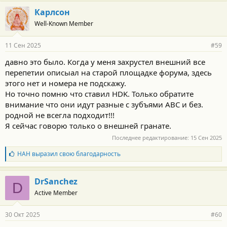
а
г
Карлсон
о
Well-Known Member
д
а
р
11 Сен 2025
#59
н
о
давно это было. Когда у меня захрустел внешний все
с
перепетии описыал на старой площадке форума, здесь
т
и
этого нет и номера не подскажу.
:
Но точно помню что ставил HDK. Только обратите
внимание что они идут разные с зубъями ABC и без.
родной не всегла подходит!!!
Я сейчас говорю только о внешней гранате.
Последнее редактирование:
15 Сен 2025
Б
НАН
выразил свою благодарность
л
а
г
DrSanchez
D
о
Active Member
д
а
р
30 Окт 2025
#60
н
о