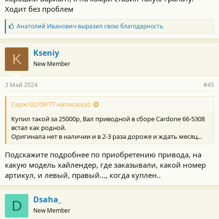
Ходит без проблем
Б
Анатолий Иванович
выразил свою благодарность
л
а
г
Kseniy
K
о
New Member
д
а
р
3 Май 2024
#45
н
о
с
Серж/02/09/77 написал(а):
т
Купил такой за 25000р, Вал приводной в сборе Cardone 66-5308
и
:
встал как родной.
Оригинала нет в наличии и в 2-3 раза дороже и ждать месяц...
Подскажите подробнее по приобретению привода, на
какую модель хайлендер, где заказывали, какой номер
артикул, и левый, правый..., когда куплен..
Dsaha_
D
New Member