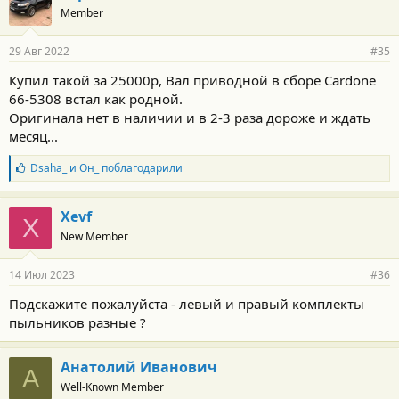
Member
29 Авг 2022
#35
Купил такой за 25000р, Вал приводной в сборе Cardone
66-5308 встал как родной.
Оригинала нет в наличии и в 2-3 раза дороже и ждать
месяц...
Б
Dsaha_
и
Он_
поблагодарили
л
а
г
Xevf
X
о
New Member
д
а
р
14 Июл 2023
#36
н
о
Подскажите пожалуйста - левый и правый комплекты
с
пыльников разные ?
т
и
:
Анатолий Иванович
А
Well-Known Member