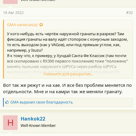
16 Авг 2022
#32
GMA написал(а):
У кого-нибудь есть чертёж наружной гранаты в разрезе? Там
фиксация гранаты на валу идёт стопором с конусным заходом,
то есть выходом (как у VAGов), или под прямым углом, как,
например, у Isuzu?
Я к тому что, к примеру, у Хундай Санта Фе Классик (там почти
всё скопировано с RX300 первого поколения) тоже "положено"
менять пыльник наружного ШРУСа через разбор ШРУСа
внутреннего, только вот "почему-то" мне в 9 случаях из 10
Нажмите для раскрытия...
удавалось корректно скинуть наружную гранату, и стопорное
кольцо чудесненько проходило через конус. Кольцо для
Вот так же режут и на хае. И все без проблем меняется по
повторной сборки я всё равно меняю, на геометрически
отдельности. Мне и на камри так же меняли гранату.
другое, но это уже по другим соображениям
А у Исудзу это кольцо при монтаже "щёлкает" в неразборную
Б
GMA
выразил свою благодарность
конструкцию, и гранату для замены приходится надрезать и
л
раскалывать.
а
г
Hankok22
H
о
Well-Known Member
д
а
р