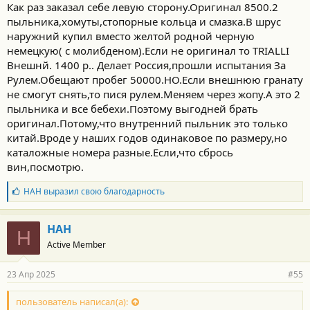
Как раз заказал себе левую сторону.Оригинал 8500.2
пыльника,хомуты,стопорные кольца и смазка.В шрус
наружний купил вместо желтой родной черную
немецкую( с молибденом).Если не оригинал то TRIALLI
Внешнй. 1400 р.. Делает Россия,прошли испытания За
Рулем.Обещают пробег 50000.НО.Если внешнюю гранату
не смогут снять,то пися рулем.Меняем через жопу.А это 2
пыльника и все бебехи.Поэтому выгодней брать
оригинал.Потому,что внутренний пыльник это только
китай.Вроде у наших годов одинаковое по размеру,но
каталожные номера разные.Если,что сбрось
вин,посмотрю.
Б
НАН
выразил свою благодарность
л
а
г
НАН
Н
о
Active Member
д
а
р
23 Апр 2025
#55
н
о
с
пользователь написал(а):