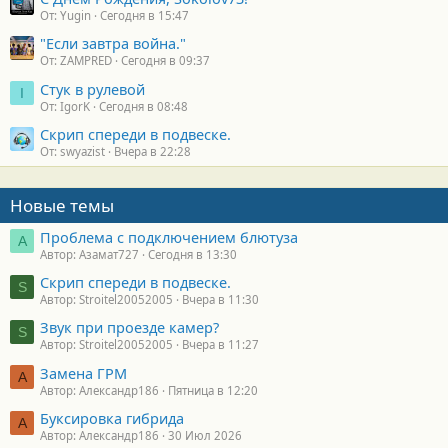
От: Yugin
Сегодня в 15:47
"Если завтра война."
От: ZAMPRED
Сегодня в 09:37
Стук в рулевой
I
От: IgorK
Сегодня в 08:48
Скрип спереди в подвеске.
От: swyazist
Вчера в 22:28
Новые темы
Проблема с подключением блютуза
А
Автор: Азамат727
Сегодня в 13:30
Скрип спереди в подвеске.
S
Автор: Stroitel20052005
Вчера в 11:30
Звук при проезде камер?
S
Автор: Stroitel20052005
Вчера в 11:27
Замена ГРМ
А
Автор: Александр186
Пятница в 12:20
Буксировка гибрида
А
Автор: Александр186
30 Июл 2026