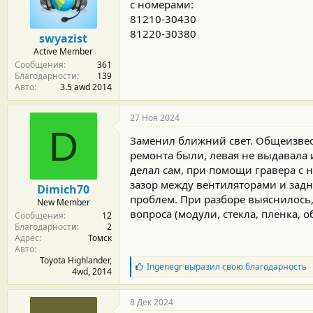
м
а
с номерами:
ы
л
81210-30430
а
81220-30380
swyazist
Active Member
Сообщения
361
Благодарности
139
Авто
3.5 awd 2014
27 Ноя 2024
D
Заменил ближний свет. Общеизвестн
ремонта были, левая не выдавала и
делал сам, при помощи гравера с 
зазор между вентиляторами и задн
Dimich70
проблем. При разборе выяснилось,
New Member
вопроса (модули, стекла, пленка, 
Сообщения
12
Благодарности
2
Адрес
Томск
Авто
Toyota Highlander,
Б
Ingenegr
выразил свою благодарность
4wd, 2014
л
а
г
8 Дек 2024
о