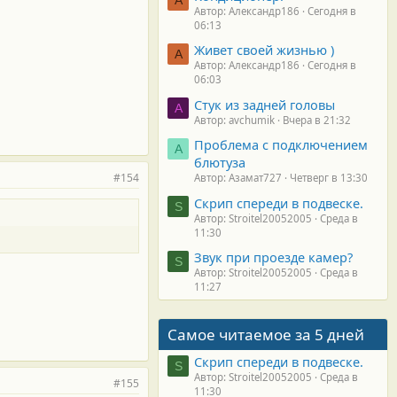
Автор: Александр186
Сегодня в
06:13
Живет своей жизнью )
А
Автор: Александр186
Сегодня в
06:03
Стук из задней головы
A
Автор: avchumik
Вчера в 21:32
Проблема с подключением
А
блютуза
#154
Автор: Азамат727
Четверг в 13:30
Скрип спереди в подвеске.
S
Автор: Stroitel20052005
Среда в
11:30
Звук при проезде камер?
S
Автор: Stroitel20052005
Среда в
11:27
Самое читаемое за 5 дней
Скрип спереди в подвеске.
S
Автор: Stroitel20052005
Среда в
#155
11:30