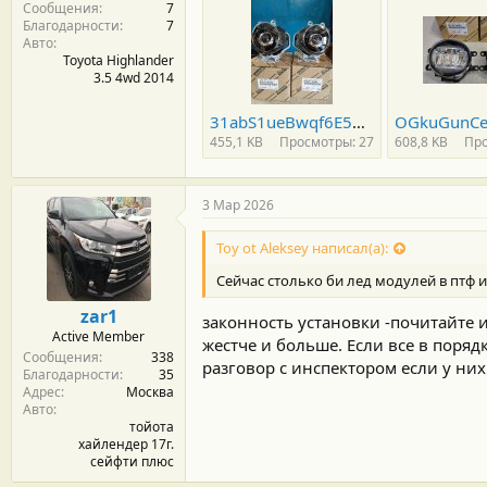
Сообщения
7
и
Благодарности
7
:
Авто
Toyota Highlander
3.5 4wd 2014
31abS1ueBwqf6E53TEKeFpqWk1U-960.jpg
455,1 KB
Просмотры: 27
608,8 KB
Про
3 Мар 2026
Toy ot Aleksey написал(а):
Сейчас столько би лед модулей в птф и
zar1
законность установки -почитайте 
Active Member
жестче и больше. Если все в поряд
Сообщения
338
разговор с инспектором если у них
Благодарности
35
Адрес
Москва
Авто
тойота
хайлендер 17г.
сейфти плюс