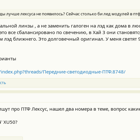
оды лучше лексуса не появилось? Сейчас столько би лед модулей в птф
альной линзы , а не заменить галоген на лэд как дома в люс
то все сбалансировано по свечению, в Хай 3 они становятс
м лэд ближнего. Это долговечный оригинал. У меня светят 9
арианты
rum/index.php?threads/Передние-светодиодные-ПТФ.8748/
сть
шут про ПТФ Лексус, нашел два номера в теме, вопрос как
4' XU50?