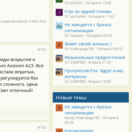
От: JustDoc
Сегодня в 13:48
Стук из задней головы
A
От: avchumik
Сегодня в 11:42
 редактирование:
4 Май 2024
Не заводится с брелка
сигнализации
От: swyazist
Сегодня в 09:23
Живет своей жизнью )
А
От: Александр186
Сегодня в 06:03
#152
Музыкальные предпочтения
следы вскрытия и
От: ZAMPRED
Вчера в 21:39
вил Aozoom A23. Всё
Прогрессив Рок. Вдруг кому
встали впритык,
интересно
регулируется без
От: ZAMPRED
Вчера в 19:38
о сложного. Цена
 Свет отличный!
Новые темы
Не заводится с брелка
А
сигнализации
Автор: Александр186
Сегодня в
06:29
#153
Кондиционер.
А