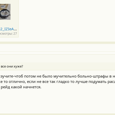
OGkuGunCe2_IZIeAtfOA2EWwNe4-1920.jpg
смотры: 27
 все они хуже?
изучите-чтоб потом не было мучительно больно-штрафы в н
ке то отлично, если не все так гладко то лучше подумать ра
 рейд какой начнется.