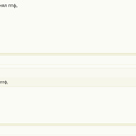
нял птф,
птф,