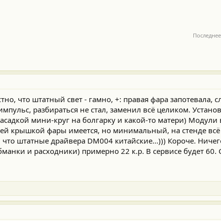
Последнее
о, что штатный свет - гамно, +: правая фара запотевала, 
мпульс, разбираться не стал, заменил всё целиком. Устано
насадкой мини-круг на болгарку и какой-то матери) Модули 
ей крышкой фары имеется, но минимальный, на стенде всё 
 что штатные драйвера DM004 китайские...))) Короче. Ничег
обманки и расходники) примерно 22 к.р. В сервисе будет 60.