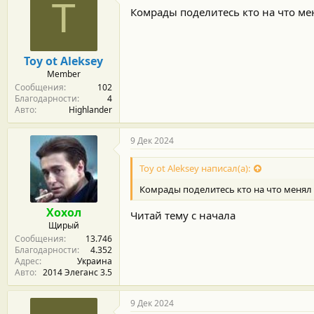
T
д
Комрады поделитесь кто на что ме
а
р
н
о
Toy ot Aleksey
с
Member
т
Сообщения
102
и
Благодарности
4
:
Авто
Highlander
9 Дек 2024
Toy ot Aleksey написал(а):
Комрады поделитесь кто на что менял 
Хохол
Читай тему с начала
Щирый
Сообщения
13.746
Благодарности
4.352
Адрес
Украина
Авто
2014 Элеганс 3.5
9 Дек 2024