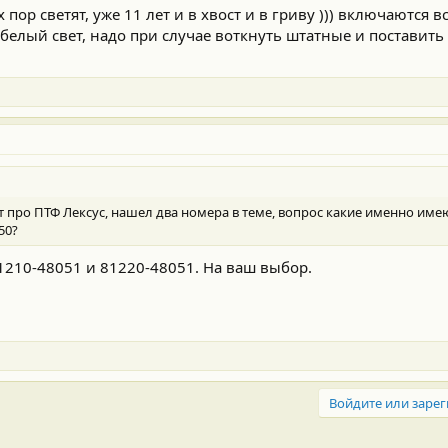
х пор светят, уже 11 лет и в хвост и в гриву ))) включаются в
 белый свет, надо при случае воткнуть штатные и поставит
про ПТФ Лексус, нашел два номера в теме, вопрос какие именно имею
50?
1210-48051 и 81220-48051. На ваш выбор.
Войдите или зарег