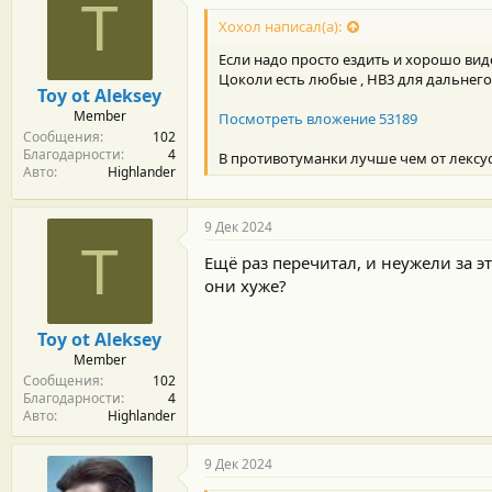
T
Хохол написал(а):
Если надо просто ездить и хорошо виде
Цоколи есть любые , НВ3 для дальнего
Toy ot Aleksey
Member
Посмотреть вложение 53189
Сообщения
102
Благодарности
4
В противотуманки лучше чем от лексус
Авто
Highlander
9 Дек 2024
T
Ещё раз перечитал, и неужели за э
они хуже?
Toy ot Aleksey
Member
Сообщения
102
Благодарности
4
Авто
Highlander
9 Дек 2024