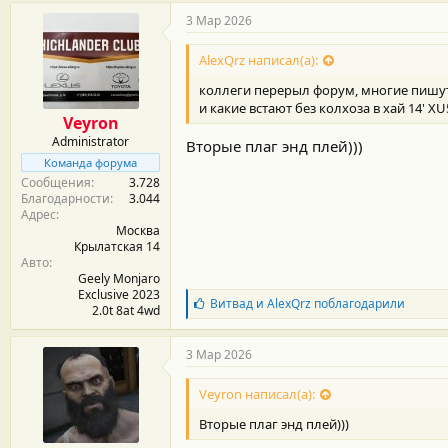
3 Мар 2026
AlexQrz написал(а):
коллеги перерыл форум, многие пишут 
и какие встают без колхоза в хай 14' XU
Veyron
Administrator
Вторые плаг энд плей)))
Команда форума
Сообщения
3.728
Благодарности
3.044
Адрес
Москва
Крылатская 14
Авто
Geely Monjaro
Exclusive 2023
Б
Витвад
и
AlexQrz
поблагодарили
2.0t 8at 4wd
л
а
г
3 Мар 2026
о
д
Veyron написал(а):
а
р
Вторые плаг энд плей)))
н
о