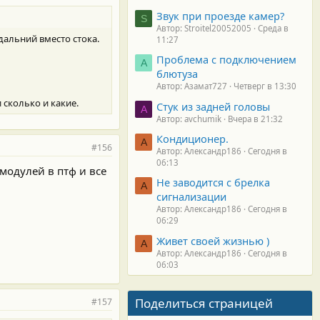
Звук при проезде камер?
S
Автор: Stroitel20052005
Среда в
дальний вместо стока.
11:27
Проблема с подключением
А
блютуза
Автор: Азамат727
Четверг в 13:30
 сколько и какие.
Стук из задней головы
A
Автор: avchumik
Вчера в 21:32
Кондиционер.
А
#156
Автор: Александр186
Сегодня в
06:13
 модулей в птф и все
Не заводится с брелка
А
сигнализации
Автор: Александр186
Сегодня в
06:29
Живет своей жизнью )
А
Автор: Александр186
Сегодня в
06:03
Поделиться страницей
#157