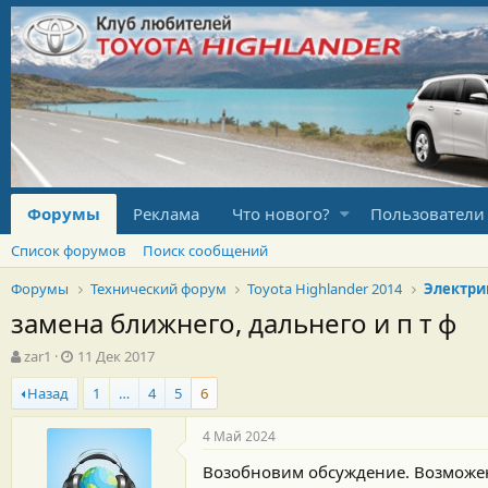
Форумы
Реклама
Что нового?
Пользователи
Список форумов
Поиск сообщений
Форумы
Технический форум
Toyota Highlander 2014
Электри
замена ближнего, дальнего и п т ф
А
Д
zar1
11 Дек 2017
в
а
Назад
1
…
4
5
6
т
т
о
а
р
н
4 Май 2024
т
а
Возобновим обсуждение. Возможен л
е
ч