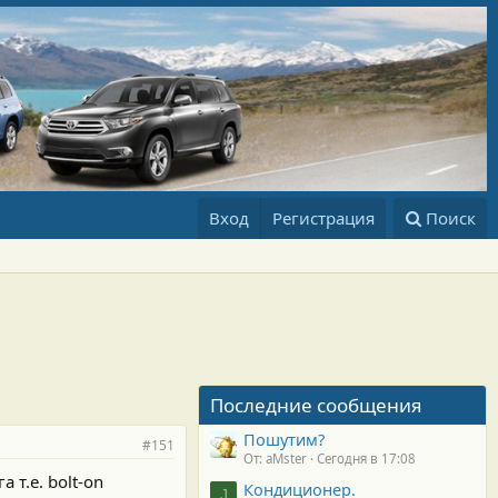
Вход
Регистрация
Поиск
Последние сообщения
Пошутим?
#151
От: aMster
Сегодня в 17:08
т.е. bolt-on
Кондиционер.
J