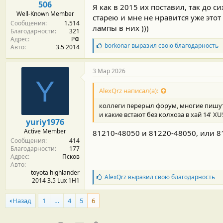
506
Я как в 2015 их поставил, так до си
с
Well-Known Member
т
старею и мне не нравится уже этот
Сообщения
1.514
и
лампы в них )))
Благодарности
321
:
Адрес
РФ
Б
borkonar
выразил свою благодарность
Авто
3.5 2014
л
а
г
3 Мар 2026
о
Y
д
AlexQrz написал(а):
а
р
коллеги перерыл форум, многие пишут 
н
и какие встают без колхоза в хай 14' XU
о
yuriy1976
с
Active Member
81210-48050 и 81220-48050, или 8
т
Сообщения
414
и
Благодарности
177
:
Адрес
Псков
Авто
toyota highlander
Б
AlexQrz
выразил свою благодарность
2014 3.5 Lux 1H1
л
а
Назад
1
…
4
5
6
г
о
д