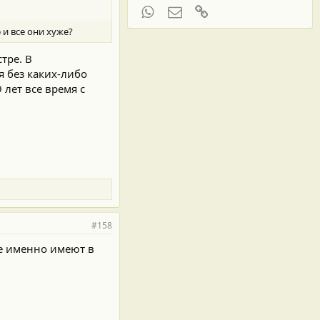
WhatsApp
Электронная почта
Ссылка
 и все они хуже?
тре. В
я без каких-либо
 лет все время с
#158
ие именно имеют в