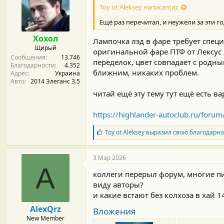
Toy ot Aleksey написал(а):
Ещё раз перечитал, и неужели за эти г
Хохол
Лампочка лэд в фаре требует специ
Щирый
оригинальной фаре ПТФ от Лексус э
Сообщения
13.746
переделок, цвет совпадает с родны
Благодарности
4.352
ближним, никаких проблем.
Адрес
Украина
Авто
2014 Элеганс 3.5
читай ещё эту тему тут ещё есть в
https://highlander-autoclub.ru/fo
Б
Toy ot Aleksey
выразил свою благодарно
л
а
г
3 Мар 2026
о
A
д
коллеги перерыл форум, многие пи
а
виду авторы?
р
и какие встают без колхоза в хай 1
н
о
AlexQrz
Вложения
с
New Member
т