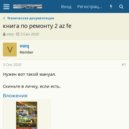
Вход
Регистрация
Техническая документация
книга по ремонту 2 az fe
А
Д
vwq
3 Сен 2020
в
а
т
т
vwq
V
о
а
Member
р
н
т
а
3 Сен 2020
е
ч
#1
м
а
Нужен вот такой мануал.
ы
л
а
Скиньте в личку, если есть.
Вложения