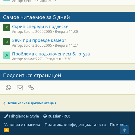
Автор: Лекс
25 Июл 2026
Самое читаемое за 5 дней
Скрип спереди в подвеске.
S
Автор: Stroitel20052005
Вчера в 11:30
Звук при проезде камер?
S
Автор: Stroitel20052005
Вчера в 11:27
Проблема с подключением блютуза
А
Автор: Азамат727
Сегодня в 13:30
Поделиться страницей
WhatsApp
Электронная почта
Ссылка
Техническая документация
Hihglander Style
Russian (RU)
Условия и правила
Политика конфиденциальности
Помощь
Свер
R
S