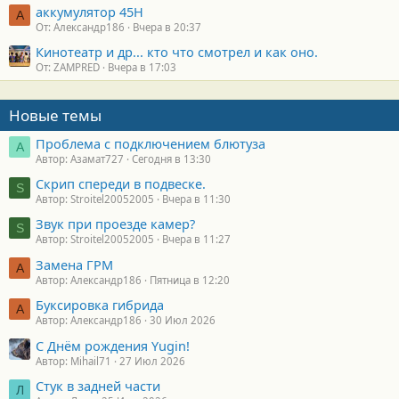
аккумулятор 45H
А
От: Александр186
Вчера в 20:37
Кинотеатр и др... кто что смотрел и как оно.
От: ZAMPRED
Вчера в 17:03
Новые темы
Проблема с подключением блютуза
А
Автор: Азамат727
Сегодня в 13:30
Скрип спереди в подвеске.
S
Автор: Stroitel20052005
Вчера в 11:30
Звук при проезде камер?
S
Автор: Stroitel20052005
Вчера в 11:27
Замена ГРМ
А
Автор: Александр186
Пятница в 12:20
Буксировка гибрида
А
Автор: Александр186
30 Июл 2026
С Днём рождения Yugin!
Автор: Mihail71
27 Июл 2026
Стук в задней части
Л