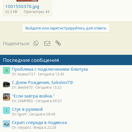
1001550378.jpg
32,3 KB
Просмотры: 44
Войдите или зарегистрируйтесь для ответа.
WhatsApp
Электронная почта
Ссылка
Поделиться:
Последние сообщения
Проблема с подключением блютуза
А
От: Азамат727
Сегодня в 13:30
С Днем Рождения, Sokolov73!
От: alexlx470
Сегодня в 13:22
"Если завтра война."
От: ZAMPRED
Сегодня в 09:37
Стук в рулевой
I
От: IgorK
Сегодня в 08:48
Скрип спереди в подвеске.
От: swyazist
Вчера в 22:28