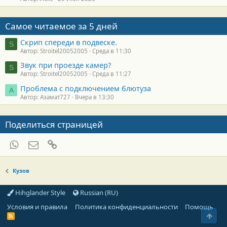
Самое читаемое за 5 дней
Скрип спереди в подвеске.
S
Автор: Stroitel20052005
Среда в 11:30
Звук при проезде камер?
S
Автор: Stroitel20052005
Среда в 11:27
Проблема с подключением блютуза
А
Автор: Азамат727
Вчера в 13:30
Поделиться страницей
WhatsApp
Электронная почта
Ссылка
Кузов
Hihglander Style
Russian (RU)
Условия и правила
Политика конфиденциальности
Помощь
Свер
R
S