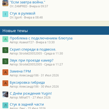
"Если завтра война."
От: ZAMPRED
Вчера в 09:37
Стук в рулевой
I
От: IgorK
Вчера в 08:48
Новые темы
Проблема с подключением блютуза
А
Автор: Азамат727
Вчера в 13:30
Скрип спереди в подвеске.
S
Автор: Stroitel20052005
Среда в 11:30
Звук при проезде камер?
S
Автор: Stroitel20052005
Среда в 11:27
Замена ГРМ
А
Автор: Александр186
31 Июл 2026
Буксировка гибрида
А
Автор: Александр186
30 Июл 2026
С Днём рождения Yugin!
Автор: Mihail71
27 Июл 2026
Стук в задней части
Л
Автор: Лекс
25 Июл 2026