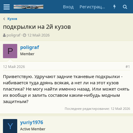
Вход
Регистрация
Кузов
подкрылки на 2й кузов
А
Д
poligraf
12 Май 2026
в
а
т
т
poligraf
P
о
а
Member
р
н
т
а
12 Май 2026
е
ч
#1
м
а
Приветствую. Удручают задние тканевые подкрылки -
ы
л
набивается туда дрянь всякая, а нет ли на этот кузов
а
пластика? Не могу найти именно назад. Или может снять
их вообще и залить составом каким-нибудь модным
защитным?
Последнее редактирование:
12 Май 2026
yuriy1976
Y
Active Member