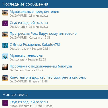
Последние сообщения
Музыкальные предпочтения
От: ZAMPRED
28 мин. назад
Стук из задней головы
A
От: avchumik
36 мин. назад
Прогрессив Рок. Вдруг кому интересно
От: ZAMPRED
Сегодня в 19:38
С Днем Рождения, Sokolov73!
От: sakh_patrol
Вчера в 23:31
Музыка с телефона
От: swyazist
Вчера в 22:03
Проблема с подключением блютуза
От: Tarzan
Вчера в 20:47
Кинотеатр и др... кто что смотрел и как оно.
От: ZAMPRED
Вчера в 18:48
Новые темы
Стук из задней головы
A
Автор: avchumik
36 мин. назад