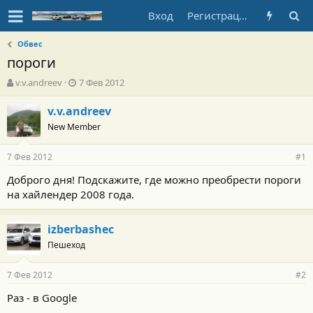
Вход
Регистрация
Обвес
пороги
А
Д
v.v.andreev
7 Фев 2012
в
а
т
т
v.v.andreev
о
а
New Member
р
н
т
а
7 Фев 2012
е
ч
#1
м
а
Доброго дня! Подскажите, где можно преобрести пороги
ы
л
на хайлендер 2008 года.
а
izberbashec
Пешеход
7 Фев 2012
#2
Раз - в Google