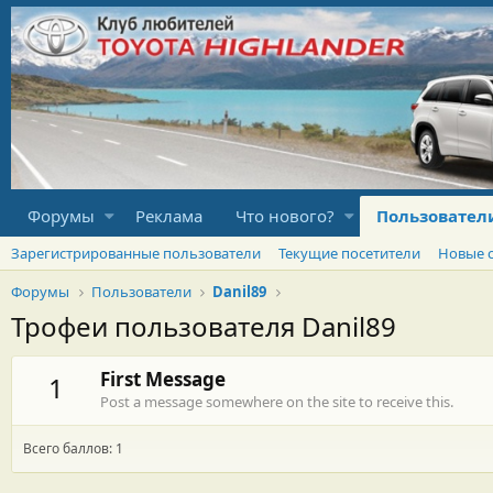
Форумы
Реклама
Что нового?
Пользовател
Зарегистрированные пользователи
Текущие посетители
Новые 
Форумы
Пользователи
Danil89
Трофеи пользователя Danil89
First Message
1
Post a message somewhere on the site to receive this.
Всего баллов: 1