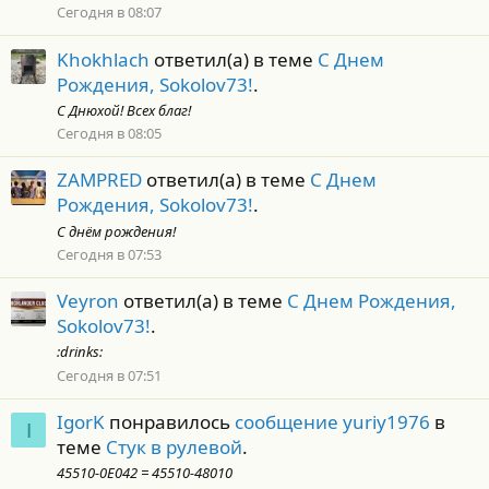
Сегодня в 08:07
Khokhlach
ответил(а) в теме
С Днем
Рождения, Sokolov73!
.
С Днюхой! Всех благ!
Сегодня в 08:05
ZAMPRED
ответил(а) в теме
С Днем
Рождения, Sokolov73!
.
С днём рождения!
Сегодня в 07:53
Veyron
ответил(а) в теме
С Днем Рождения,
Sokolov73!
.
:drinks:
Сегодня в 07:51
IgorK
понравилось
сообщение yuriy1976
в
I
теме
Стук в рулевой
.
45510-0E042 = 45510-48010