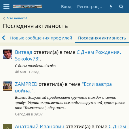
Вход
Регистрация
Что нового?
Последняя активность
ия
Новые сообщения профилей
Последняя активность
Витвад
ответил(а) в теме
С Днем Рождения,
Sokolov73!
.
С днем рождения! :cake:
46 мин. назад
ZAMPRED
ответил(а) в теме
"Если завтра
война."
.
Валера Залужный продолжает крутить наждак и сеять
зраду: "Украина применила все виды вооружений, кроме разве
что "Томагавков", ядерного...
Сегодня в 09:37
Анатолий Иванович
ответил(а) в теме
С Днем
А