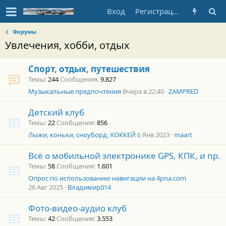
Вход
Регистрация
Форумы
Увлечения, хобби, отдых
Спорт, отдых, путешествия
Темы
244
Сообщения
9.827
Музыкальные предпочтения
Вчера в 22:40
ZAMPRED
Детский клуб
Темы
22
Сообщения
856
Лыжи, коньки, сноуборд, ХОККЕЙ
6 Янв 2023
maart
Всё о мобильной электронике GPS, КПК, и пр.
Темы
58
Сообщения
1.601
Опрос по использованию навигации на 4pna.com
26 Авг 2025
Владимир014
Фото-видео-аудио клуб
Темы
42
Сообщения
3.553