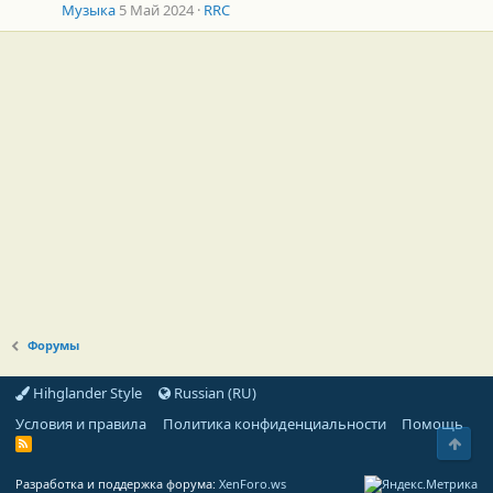
Музыка
5 Май 2024
RRC
Форумы
Hihglander Style
Russian (RU)
Условия и правила
Политика конфиденциальности
Помощь
Свер
R
S
S
Разработка и поддержка форума:
XenForo.ws