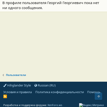
В профиле пользователя Георгий Георгиевич пока нет
ни одного сообщения.
Пользователи
Hihglander Style
Russian (RU)
Условия и правила
Политика конфиденциальности
Помощь
Свер
R
S
S
Разработка и поддержка форума:
XenForo.ws