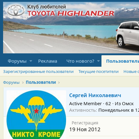
Форумы
Реклама
Что нового?
Пользовател
Зарегистрированные пользователи
Текущие посетители
Новые 
Форумы
Пользователи
Сергей Николаевич
Active Member
·
62
·
Из
Омск
Активность
Понедельник в 1
Регистрация
19 Ноя 2012