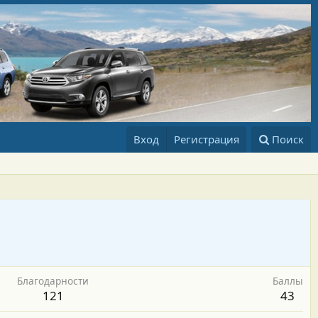
Вход
Регистрация
Поиск
Благодарности
Баллы
121
43