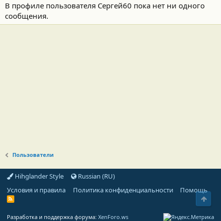
В профиле пользователя Сергей60 пока нет ни одного
сообщения.
Пользователи
Hihglander Style
Russian (RU)
Условия и правила
Политика конфиденциальности
Помощь
Свер
R
S
S
Разработка и поддержка форума:
XenForo.ws