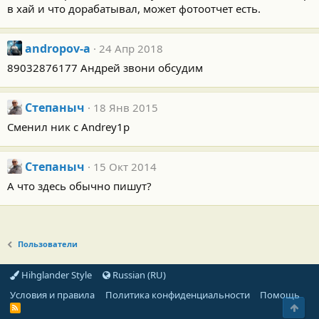
в хай и что дорабатывал, может фотоотчет есть.
andropov-a
24 Апр 2018
89032876177 Андрей звони обсудим
Степаныч
18 Янв 2015
Сменил ник с Andrey1p
Степаныч
15 Окт 2014
А что здесь обычно пишут?
Пользователи
Hihglander Style
Russian (RU)
Условия и правила
Политика конфиденциальности
Помощь
Свер
R
S