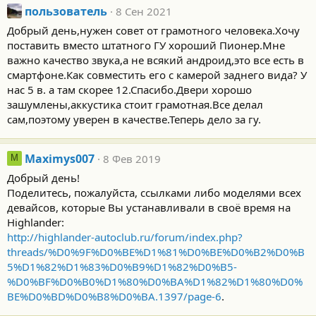
пользователь
8 Сен 2021
Добрый день,нужен совет от грамотного человека.Хочу
поставить вместо штатного ГУ хороший Пионер.Мне
важно качество звука,а не всякий андроид,это все есть в
смартфоне.Как совместить его с камерой заднего вида? У
нас 5 в. а там скорее 12.Спасибо.Двери хорошо
зашумлены,аккустика стоит грамотная.Все делал
сам,поэтому уверен в качестве.Теперь дело за гу.
Maximys007
8 Фев 2019
M
Добрый день!
Поделитесь, пожалуйста, ссылками либо моделями всех
девайсов, которые Вы устанавливали в своё время на
Highlander:
http://highlander-autoclub.ru/forum/index.php?
threads/%D0%9F%D0%BE%D1%81%D0%BE%D0%B2%D0%B
5%D1%82%D1%83%D0%B9%D1%82%D0%B5-
%D0%BF%D0%B0%D1%80%D0%BA%D1%82%D1%80%D0%
BE%D0%BD%D0%B8%D0%BA.1397/page-6
.