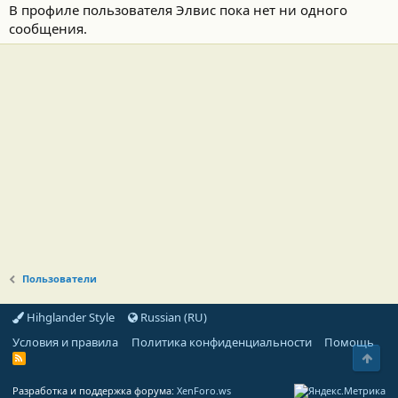
В профиле пользователя Элвис пока нет ни одного
сообщения.
Пользователи
Hihglander Style
Russian (RU)
Условия и правила
Политика конфиденциальности
Помощь
Свер
R
S
S
Разработка и поддержка форума:
XenForo.ws