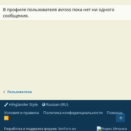
В профиле пользователя avross пока нет ни одного
сообщения.
Пользователи
Hihglander Style
Russian (RU)
Условия и правила
Политика конфиденциальности
Помощь
Свер
R
S
S
Разработка и поддержка форума:
XenForo.ws