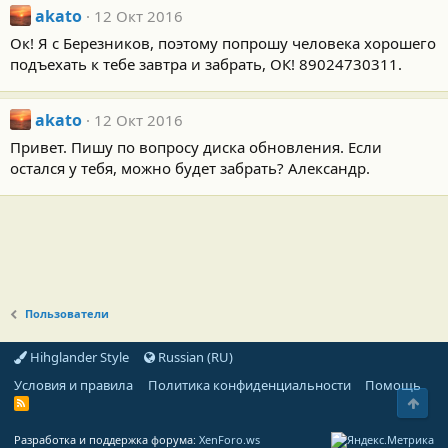
akato
12 Окт 2016
Ок! Я с Березников, поэтому попрошу человека хорошего
подъехать к тебе завтра и забрать, ОК! 89024730311.
akato
12 Окт 2016
Привет. Пишу по вопросу диска обновления. Если
остался у тебя, можно будет забрать? Александр.
Пользователи
Hihglander Style
Russian (RU)
Условия и правила
Политика конфиденциальности
Помощь
Свер
R
S
S
Разработка и поддержка форума:
XenForo.ws