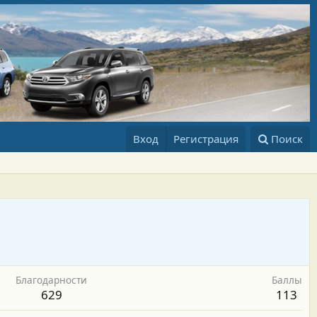
Вход
Регистрация
Поиск
Благодарности
Баллы
629
113