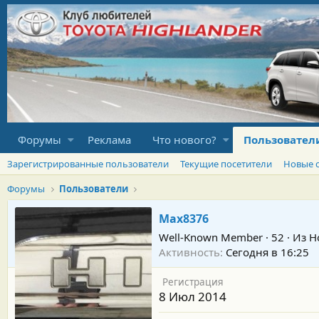
Форумы
Реклама
Что нового?
Пользовател
Зарегистрированные пользователи
Текущие посетители
Новые 
Форумы
Пользователи
Max8376
Well-Known Member
·
52
·
Из
Н
Активность
Сегодня в 16:25
Регистрация
8 Июл 2014