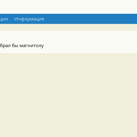
ции
Информация
абрал бы магнитолу