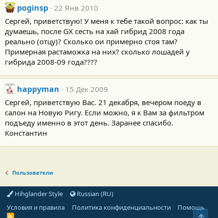
poginsp
22 Янв 2010
Сергей, приветствую! У меня к тебе такой вопрос: как ты
думаешь, после GX сесть на хай гибрид 2008 года
реально (отцу)? Сколько ои примерно стоя там?
Примерная растаможка на них? сколько лошадей у
гибрида 2008-09 года????
happyman
15 Дек 2009
Сергей, приветствую Вас. 21 декабря, вечером поеду в
салон на Новую Ригу. Если можно, я к Вам за фильтром
подъеду именно в этот день. Заранее спасибо.
Константин
Пользователи
Hihglander Style
Russian (RU)
Условия и правила
Политика конфиденциальности
Помощь
Свер
R