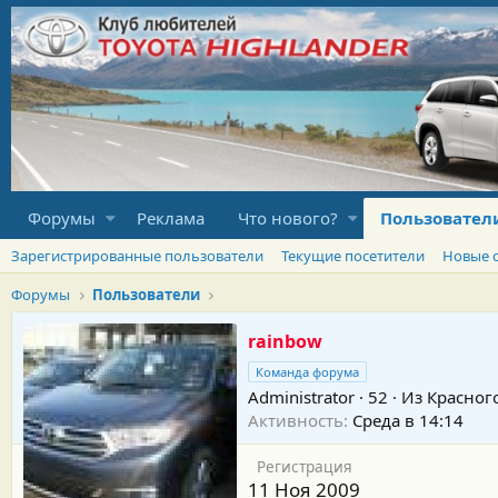
Форумы
Реклама
Что нового?
Пользовател
Зарегистрированные пользователи
Текущие посетители
Новые 
Форумы
Пользователи
rainbow
Команда форума
Administrator
·
52
·
Из
Красног
Активность
Среда в 14:14
Регистрация
11 Ноя 2009