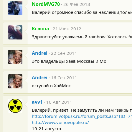
NordMVG70
26 Фев 2013
Валерий огромное спасибо за наклейки,толь
Ксюша
21 Июн 2012
Здравствуйте уважаемый rainbow. Хотелось б
Andrei
22 Сен 2011
Это владельцы хаев Москвы и Mo
Andrei
16 Сен 2011
вступай в ХайМос
avv1
10 Авг 2011
Валерий, привет! Не замутить ли нам "закрыти
http://forum.votpusk.ru/forum_posts.asp?TID=7
http://www.voinovopole.ru/
19-21 августа.