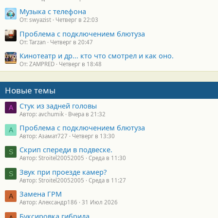
Музыка с телефона
От: swyazist
Четверг в 22:03
Проблема с подключением блютуза
От: Tarzan
Четверг в 20:47
Кинотеатр и др... кто что смотрел и как оно.
От: ZAMPRED
Четверг в 18:48
Новые темы
Стук из задней головы
A
Автор: avchumik
Вчера в 21:32
Проблема с подключением блютуза
А
Автор: Азамат727
Четверг в 13:30
Скрип спереди в подвеске.
S
Автор: Stroitel20052005
Среда в 11:30
Звук при проезде камер?
S
Автор: Stroitel20052005
Среда в 11:27
Замена ГРМ
А
Автор: Александр186
31 Июл 2026
Буксировка гибрида