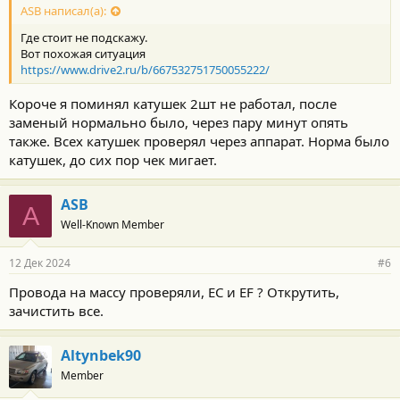
ASB написал(а):
Где стоит не подскажу.
Вот похожая ситуация
https://www.drive2.ru/b/667532751750055222/
Короче я поминял катушек 2шт не работал, после
заменый нормально было, через пару минут опять
также. Всех катушек проверял через аппарат. Норма было
катушек, до сих пор чек мигает.
ASB
A
Well-Known Member
12 Дек 2024
#6
Провода на массу проверяли, EC и EF ? Открутить,
зачистить все.
Altynbek90
Member