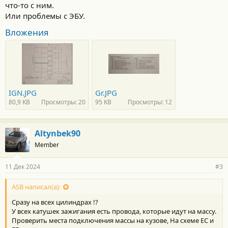
что-то с ним.
Или проблемы с ЭБУ.
Вложения
IGN.JPG
Gr.JPG
80,9 KB
Просмотры: 20
95 KB
Просмотры: 12
Altynbek90
Member
11 Дек 2024
#3
ASB написал(а):
Сразу на всех цилиндрах !?
У всех катушек зажигания есть провода, которые идут на массу.
Проверить места подключения массы на кузове, На схеме EC и