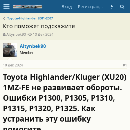
Вход
Регистрация
Toyota-Highlander 2001-2007
Кто поможет подскажите
А
Д
Altynbek90
10 Дек 2024
в
а
т
т
Altynbek90
о
а
Member
р
н
т
а
10 Дек 2024
е
ч
#1
м
а
Toyota Highlander/Kluger (XU20)
ы
л
а
1MZ-FE не развивает обороты.
Ошибки P1300, P1305, P1310,
P1315, P1320, P1325. Как
устранить эту ошибку
помогите.