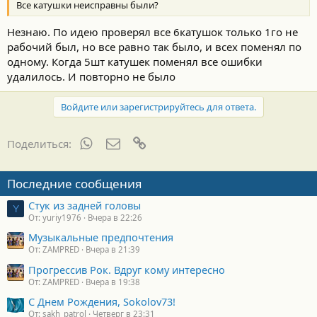
Все катушки неисправны были?
Незнаю. По идею проверял все 6катушок только 1го не
рабочий был, но все равно так было, и всех поменял по
одному. Когда 5шт катушек поменял все ошибки
удалилось. И повторно не было
Войдите или зарегистрируйтесь для ответа.
WhatsApp
Электронная почта
Ссылка
Поделиться:
Последние сообщения
Стук из задней головы
Y
От: yuriy1976
Вчера в 22:26
Музыкальные предпочтения
От: ZAMPRED
Вчера в 21:39
Прогрессив Рок. Вдруг кому интересно
От: ZAMPRED
Вчера в 19:38
С Днем Рождения, Sokolov73!
От: sakh_patrol
Четверг в 23:31