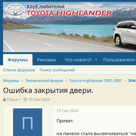
Форумы
Реклама
Что нового?
Пользователи
Список форумов
Поиск сообщений
Форумы
Технический форум
Toyota-Highlander 2001-2007
Эле
Ошибка закрытия двери.
А
Д
Паша-1
15 Сен 2024
в
а
т
т
15 Сен 2024
о
а
П
Привет.
р
н
т
а
е
ч
на панели стала высвечиваться "не