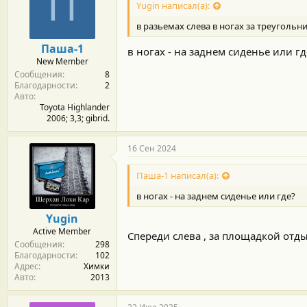
П
Yugin написал(а):
в разьемах слева в ногах за треугольн
Паша-1
в ногах - на заднем сиденье или гд
New Member
Сообщения
8
Благодарности
2
Авто
Toyota Highlander
2006; 3,3; gibrid.
16 Сен 2024
Паша-1 написал(а):
в ногах - на заднем сиденье или где?
Yugin
Active Member
Спереди слева , за площадкой отд
Сообщения
298
Благодарности
102
Адрес
Химки
Авто
2013