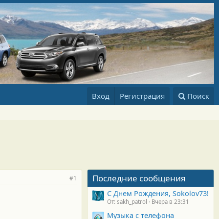
Вход
Регистрация
Поиск
Последние сообщения
#1
С Днем Рождения, Sokolov73!
От: sakh_patrol
Вчера в 23:31
Музыка с телефона