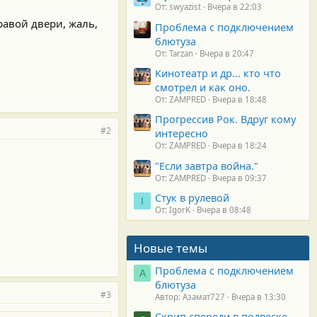
От: swyazist
Вчера в 22:03
равой двери, жаль,
Проблема с подключением
блютуза
От: Tarzan
Вчера в 20:47
Кинотеатр и др... кто что
смотрел и как оно.
От: ZAMPRED
Вчера в 18:48
Прогрессив Рок. Вдруг кому
#2
интересно
От: ZAMPRED
Вчера в 18:24
"Если завтра война."
От: ZAMPRED
Вчера в 09:37
Стук в рулевой
I
От: IgorK
Вчера в 08:48
Новые темы
Проблема с подключением
А
блютуза
#3
Автор: Азамат727
Вчера в 13:30
Скрип спереди в подвеске.