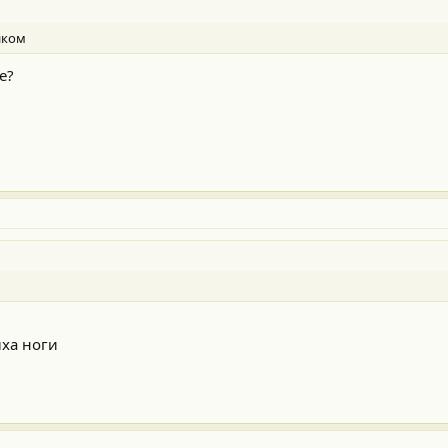
иком
е?
ыха ноги