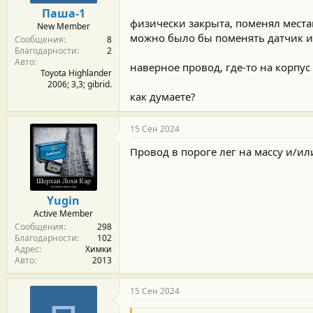
м
а
Паша-1
ы
л
физически закрыта, поменял места
New Member
а
можно было бы поменять датчик и 
Сообщения
8
Благодарности
2
Авто
наверное провод, где-то на корпус 
Toyota Highlander
2006; 3,3; gibrid.
как думаете?
15 Сен 2024
Провод в пороге лег на массу и/ил
Yugin
Active Member
Сообщения
298
Благодарности
102
Адрес
Химки
Авто
2013
15 Сен 2024