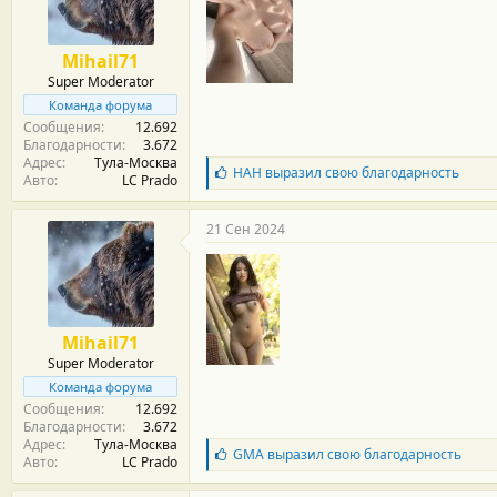
м
а
ы
л
а
Mihail71
Super Moderator
Команда форума
Сообщения
12.692
Благодарности
3.672
Адрес
Тула-Москва
Б
НАН
выразил свою благодарность
Авто
LC Prado
л
а
г
21 Сен 2024
о
д
а
р
н
о
Mihail71
с
Super Moderator
т
и
Команда форума
:
Сообщения
12.692
Благодарности
3.672
Адрес
Тула-Москва
Б
GMA
выразил свою благодарность
Авто
LC Prado
л
а