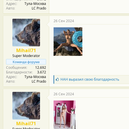
Адрес
Тула-Москва
Авто
LC Prado
26 Сен 2024
Mihail71
Super Moderator
Команда форума
Сообщения
12.692
Благодарности
3.672
Адрес
Тула-Москва
Б
НАН
выразил свою благодарность
Авто
LC Prado
л
а
г
26 Сен 2024
о
д
а
р
н
о
Mihail71
с
Super Moderator