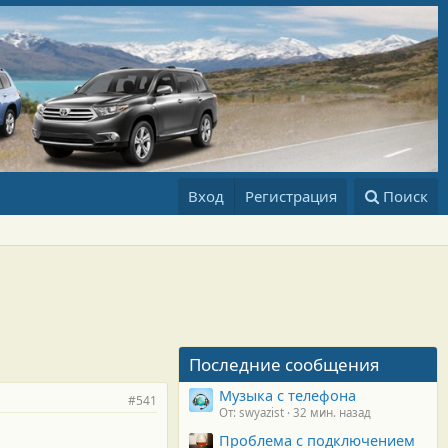
Вход
Регистрация
Поиск
Последние сообщения
Музыка с телефона
#541
От: swyazist
32 мин. назад
Проблема с подключением