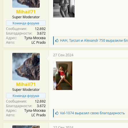
н
о
Mihail71
с
Super Moderator
т
и
Команда форума
:
Сообщения
12.692
Благодарности
3.672
Адрес
Тула-Москва
Б
НАН
,
Tarzan
и
Alexandr 750
выразили бл
Авто
LC Prado
л
а
г
27 Сен 2024
о
д
а
р
н
о
Mihail71
с
Super Moderator
т
и
Команда форума
:
Сообщения
12.692
Благодарности
3.672
Адрес
Тула-Москва
Б
Val-1074
выразил свою благодарность
Авто
LC Prado
л
а
г
27 Сен 2024