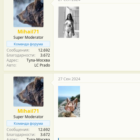
о
д
а
р
н
о
Mihail71
с
Super Moderator
т
и
Команда форума
:
Сообщения
12.692
Благодарности
3.672
Адрес
Тула-Москва
Авто
LC Prado
27 Сен 2024
Mihail71
Super Moderator
Команда форума
Сообщения
12.692
Благодарности
3.672
Адрес
Тула-Москва