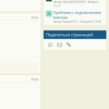
Автор: Stroitel20052005
Вчера в
11:27
Проблема с подключением
А
блютуза
#545
Автор: Азамат727
Сегодня в 13:30
Поделиться страницей
WhatsApp
Электронная почта
Ссылка
#546