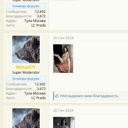
т
и
Команда форума
:
Сообщения
12.692
Благодарности
3.672
Адрес
Тула-Москва
Авто
LC Prado
26 Сен 2024
Mihail71
Super Moderator
Команда форума
Сообщения
12.692
Благодарности
3.672
Адрес
Тула-Москва
Б
НАН
выразил свою благодарность
Авто
LC Prado
л
а
г
26 Сен 2024
о
д
а
р