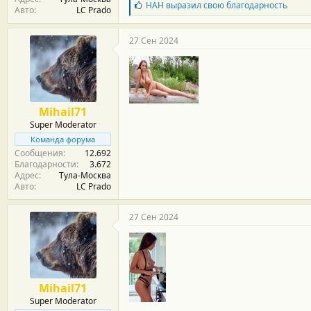
Б
НАН
выразил свою благодарность
Авто
LC Prado
л
а
г
27 Сен 2024
о
д
а
р
н
о
Mihail71
с
Super Moderator
т
и
Команда форума
:
Сообщения
12.692
Благодарности
3.672
Адрес
Тула-Москва
Авто
LC Prado
27 Сен 2024
Mihail71
Super Moderator