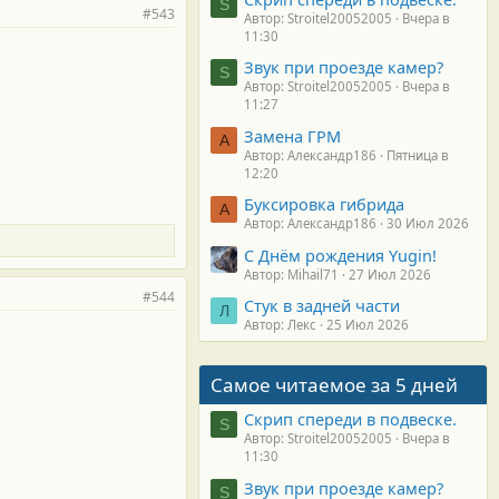
S
#543
Автор: Stroitel20052005
Вчера в
11:30
Звук при проезде камер?
S
Автор: Stroitel20052005
Вчера в
11:27
Замена ГРМ
А
Автор: Александр186
Пятница в
12:20
Буксировка гибрида
А
Автор: Александр186
30 Июл 2026
С Днём рождения Yugin!
Автор: Mihail71
27 Июл 2026
#544
Стук в задней части
Л
Автор: Лекс
25 Июл 2026
Самое читаемое за 5 дней
Скрип спереди в подвеске.
S
Автор: Stroitel20052005
Вчера в
11:30
Звук при проезде камер?
S