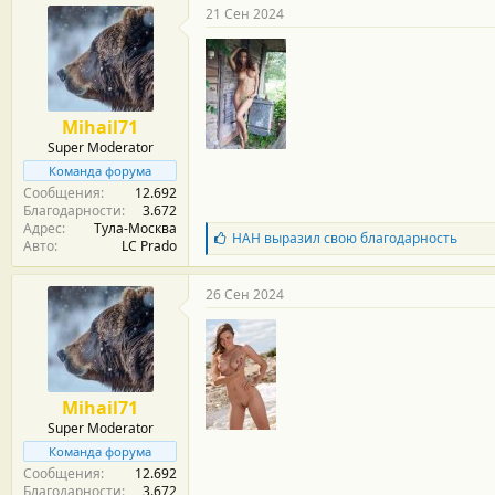
г
21 Сен 2024
о
д
а
р
н
о
Mihail71
с
Super Moderator
т
и
Команда форума
:
Сообщения
12.692
Благодарности
3.672
Адрес
Тула-Москва
Б
НАН
выразил свою благодарность
Авто
LC Prado
л
а
г
26 Сен 2024
о
д
а
р
н
о
Mihail71
с
Super Moderator
т
и
Команда форума
:
Сообщения
12.692
Благодарности
3.672