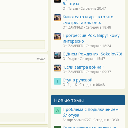
блютуза
От: Tarzan
Сегодня в 20:47
Кинотеатр и др... кто что
смотрел и как оно.
От: ZAMPRED
Сегодня в 18:48
Прогрессив Рок. Вдруг кому
интересно
От: ZAMPRED
Сегодня в 18:24
С Днем Рождения, Sokolov73!
#542
От: Yugin
Сегодня в 15:47
"Если завтра война."
От: ZAMPRED
Сегодня в 09:37
Стук в рулевой
I
От: IgorK
Сегодня в 08:48
Новые темы
Проблема с подключением
А
блютуза
Автор: Азамат727
Сегодня в 13:30
Скрип спереди в подвеске.