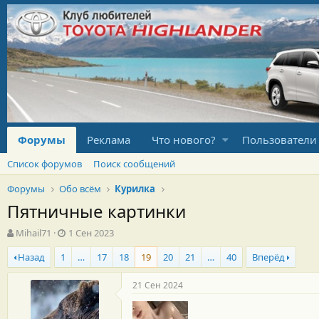
Форумы
Реклама
Что нового?
Пользователи
Список форумов
Поиск сообщений
Форумы
Обо всём
Курилка
Пятничные картинки
А
Д
Mihail71
1 Сен 2023
в
а
Назад
1
…
17
18
19
20
21
…
40
Вперёд
т
т
о
а
р
н
21 Сен 2024
т
а
е
ч