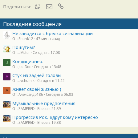
меньше. Возник логический вопрос . Печку какого
WhatsApp
Электронная почта
Ссылка
Поделиться:
производителя взять чтобы она была больше и шире и влезла
в посадочное место?
Последние сообщения
Не заводится с брелка сигнализации
От: Shurik12
47 мин. назад
Пошутим?
От: aMster
Сегодня в 17:08
Кондиционер.
J
От: JustDoc
Сегодня в 13:48
Стук из задней головы
A
От: avchumik
Сегодня в 11:42
Живет своей жизнью )
А
От: Александр186
Сегодня в 06:03
Музыкальные предпочтения
От: ZAMPRED
Вчера в 21:39
Прогрессив Рок. Вдруг кому интересно
От: ZAMPRED
Вчера в 19:38