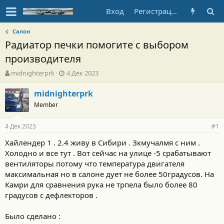
Вход
Регистрация
Салон
Радиатор печки помогите с выбором
производителя
А
Д
midnighterprk
4 Дек 2023
в
а
т
т
midnighterprk
о
а
Member
р
н
т
а
4 Дек 2023
е
ч
#1
м
а
Хайлендер 1 . 2.4 живу в Сибири . Зкмучалмя с ним .
ы
л
Холодно и все тут . Вот сейчас на улице -5 срабатывают
а
вентиляторы потому что температура двигателя
максимальная но в салоне дует не более 50градусов. На
Камри для сравнения рука не трпела было более 80
градусов с дефлекторов .
Было сделано :