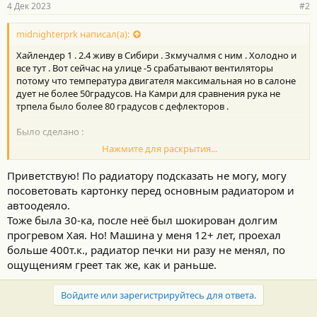
4 Дек 2023
#2
midnighterprk написал(а):
Хайлендер 1 . 2.4 живу в Сибири . Зкмучалмя с ним . Холодно и
все тут . Вот сейчас на улице -5 срабатывают вентиляторы
потому что температура двигателя максимальная но в салоне
дует не более 50градусов. На Камри для сравнения рука не
трпела было более 80 градусов с дефлекторов .
Было сделано :
Нажмите для раскрытия...
Замена радиатора печки на Sat
Приветствую! По радиатору подсказать не могу, могу
Замена крышки большого радиатора . Замена патрубков .
посоветовать картонку перед основным радиатором и
Замена помпы .установка доп . Помпы. Замена антифриза .
автоодеяло.
Замена термостата. Проверка заслонки которая мешает
Тоже была 30-ка, после неё был шокирован долгим
горячий с холодным.
прогревом Хая. Но! Машина у меня 12+ лет, проехал
Понятно что если сравнивать с Камри здесь и салон больше .
больше 400т.к., радиатор печки ни разу не менял, по
Но все же .
ощущениям греет так же, как и раньше.
Когда менял старый радиатор - не знаю оригинал там был или
Войдите или зарегистрируйтесь для ответа.
нет на радиатор от sat он был тоньше и заметно легче .
Соответственно если он тоньше значит и пеплоотдача у него