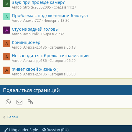
Звук при проезде камер?
S
Автор: Stroitel20052005
Среда в 11:27
Проблема с подключением блютуза
А
Автор: Азамат727
Четверг в 13:30
Стук из задней головы
A
Автор: avchumik
Вчера в 21:32
Кондиционер.
А
Автор: Александр186
Сегодня в 06:13
Не заводится с брелка сигнализации
А
Автор: Александр186
Сегодня в 06:29
Живет своей жизнью )
А
Автор: Александр186
Сегодня в 06:03
Поделиться страницей
WhatsApp
Электронная почта
Ссылка
Салон
Hihglander Style
Russian (RU)