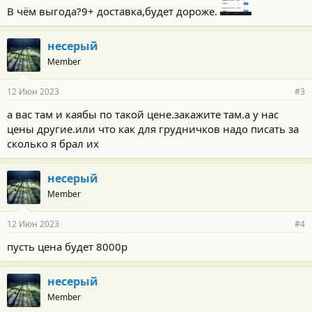
В чём выгода?9+ доставка,будет дороже.
несерый
Member
12 Июн 2023
#3
а вас там и каябы по такой цене.закажите там.а у нас
цены другие.или что как для грудничков надо писать за
сколько я брал их
несерый
Member
12 Июн 2023
#4
пусть цена будет 8000р
несерый
Member