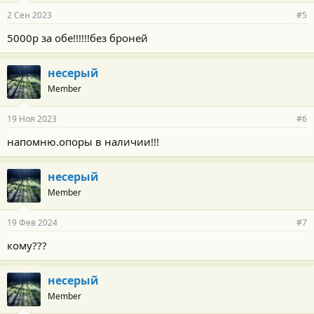
2 Сен 2023
#5
5000р за обе!!!!!!без броней
несерый
Member
19 Ноя 2023
#6
напомню.опоры в наличии!!!
несерый
Member
19 Фев 2024
#7
кому???
несерый
Member