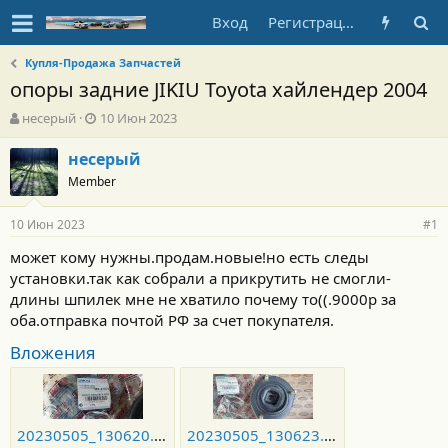
Вход
Регистрация
Купля-Продажа Запчастей
опоры задние JIKIU Toyota хайлендер 2004
А
Д
несерый
10 Июн 2023
в
а
т
т
несерый
о
а
Member
р
н
т
а
10 Июн 2023
е
ч
#1
м
а
может кому нужны.продам.новые!но есть следы
ы
л
установки.так как собрали а прикрутить не смогли-
а
длины шпилек мне не хватило почему то((.9000р за
оба.отправка почтой РФ за счет покупателя.
Вложения
20230505_130620.jpg
20230505_130623.jpg