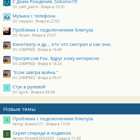
С Днем Рождения, Sokolov73!
От: sakh_patrol
Вчера в 23:31
Музыка с телефона
От: swyazist
Вчера в 22:03
Проблема с подключением блютуза
От: Tarzan
Вчера в 20:47
Кинотеатр и др... кто что смотрел и как оно.
От: ZAMPRED
Вчера в 18:48
Прогрессив Рок. Вдруг кому интересно
От: ZAMPRED
Вчера в 18:24
"Если завтра война."
От: ZAMPRED
Вчера в 09:37
Стук в рулевой
I
От: IgorK
Вчера в 08:48
Новые темы
Проблема с подключением блютуза
А
Автор: Азамат727
Вчера в 13:30
Скрип спереди в подвеске.
S
Автор: Stroitel20052005
Среда в 11:30