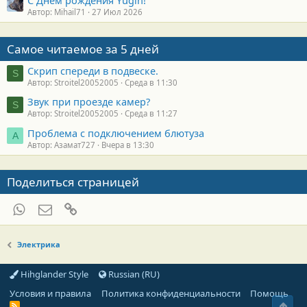
С Днём рождения Yugin!
Автор: Mihail71
27 Июл 2026
Самое читаемое за 5 дней
Скрип спереди в подвеске.
S
Автор: Stroitel20052005
Среда в 11:30
Звук при проезде камер?
S
Автор: Stroitel20052005
Среда в 11:27
Проблема с подключением блютуза
А
Автор: Азамат727
Вчера в 13:30
Поделиться страницей
WhatsApp
Электронная почта
Ссылка
Электрика
Hihglander Style
Russian (RU)
Условия и правила
Политика конфиденциальности
Помощь
Свер
R