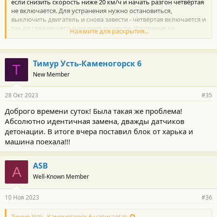
если снизить скорость ниже 20 км/ч и начать разгон четвёртая
не включается. Для устранения нужно остановиться,
выключить двигатель и снова завести - четвёртая включается и
так до следующего снижения скорости. Ускорение на
Нажмите для раскрытия...
четвёртой снизилось(((
Вот теперь и парюсь то ли блок управления двигателем, а
может соленоид? Севисмены про соленоид даже не заикаются.
Тимур Усть-Каменогорск 6
Т
New Member
28 Окт 2023
#35
Доброго времени суток! Была такая же проблема!
Абсолютно идентичная замена, дважды датчиков
детонации. В итоге вчера поставил блок от харька и
машина поехала!!!
ASB
A
Well-Known Member
10 Ноя 2023
#36
Тимур Усть-Каменогорск 6 написал(а):