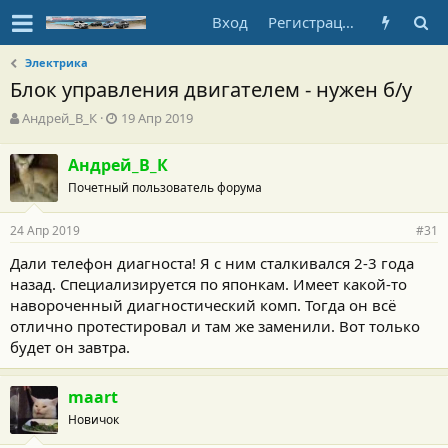
Вход
Регистрация
Электрика
Блок управления двигателем - нужен б/у
А
Д
Андрей_В_К
19 Апр 2019
в
а
т
т
Андрей_В_К
о
а
Почетный пользователь форума
р
н
т
а
е
ч
24 Апр 2019
#31
м
а
ы
л
Дали телефон диагноста! Я с ним сталкивался 2-3 года
а
назад. Специализируется по японкам. Имеет какой-то
навороченный диагностический комп. Тогда он всё
отлично протестировал и там же заменили. Вот только
будет он завтра.
maart
Новичок