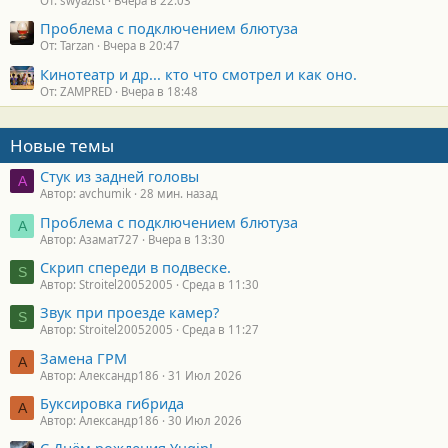
От: swyazist
Вчера в 22:03
Проблема с подключением блютуза
От: Tarzan
Вчера в 20:47
Кинотеатр и др... кто что смотрел и как оно.
От: ZAMPRED
Вчера в 18:48
Новые темы
Стук из задней головы
A
Автор: avchumik
28 мин. назад
Проблема с подключением блютуза
А
Автор: Азамат727
Вчера в 13:30
Скрип спереди в подвеске.
S
Автор: Stroitel20052005
Среда в 11:30
Звук при проезде камер?
S
Автор: Stroitel20052005
Среда в 11:27
Замена ГРМ
А
Автор: Александр186
31 Июл 2026
Буксировка гибрида
А
Автор: Александр186
30 Июл 2026