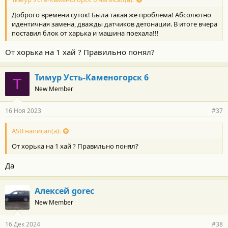
Доброго времени суток! Была такая же проблема! Абсолютно
идентичная замена, дважды датчиков детонации. В итоге вчера
поставил блок от харька и машина поехала!!!
От хорька на 1 хай ? Правильно понял?
Тимур Усть-Каменогорск 6
Т
New Member
16 Ноя 2023
#37
ASB написал(а):
От хорька на 1 хай ? Правильно понял?
Да
Алексей gorec
New Member
16 Дек 2024
#38