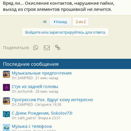
Вряд ли... Окисление контактов, нарушение пайки,
выход из строя элементов прошивкой не лечится.
First
Назад
2 из 2
Войдите или зарегистрируйтесь для ответа.
WhatsApp
Электронная почта
Ссылка
Поделиться:
Последние сообщения
Музыкальные предпочтения
От: ZAMPRED
21 мин. назад
Стук из задней головы
A
От: avchumik
28 мин. назад
Прогрессив Рок. Вдруг кому интересно
От: ZAMPRED
Сегодня в 19:38
С Днем Рождения, Sokolov73!
От: sakh_patrol
Вчера в 23:31
Музыка с телефона