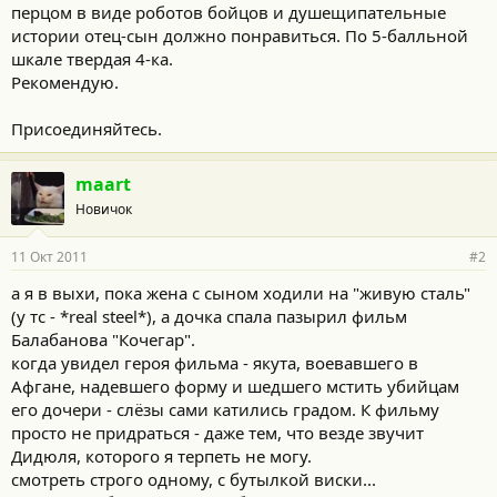
перцом в виде роботов бойцов и душещипательные
истории отец-сын должно понравиться. По 5-балльной
шкале твердая 4-ка.
Рекомендую.
Присоединяйтесь.
maart
Новичок
11 Окт 2011
#2
а я в выхи, пока жена с сыном ходили на "живую сталь"
(у тс - *real steel*), а дочка спала пазырил фильм
Балабанова "Кочегар".
когда увидел героя фильма - якута, воевавшего в
Афгане, надевшего форму и шедшего мстить убийцам
его дочери - слёзы сами катились градом. К фильму
просто не придраться - даже тем, что везде звучит
Дидюля, которого я терпеть не могу.
смотреть строго одному, с бутылкой виски...