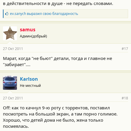
в действительности в душе - не передать словами.
Б
ev.sanych
выразил свою благодарность
л
а
г
samus
о
Админ(добрый)
д
а
р
27 Окт 2011
#17
н
о
Марат, когда "не бьют" детали, тогда и главное не
с
"забирает"....
т
и
:
Karlson
Не местный
27 Окт 2011
#18
Off: как то качнул 9-ю роту с торрентов, поставил
посмотреть на большой экран, а там порно голимое.
Хорошо, что детей дома не было, жена только
посмеялась.