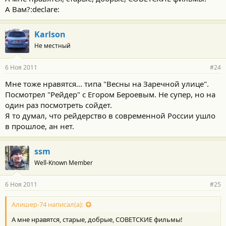
А Вам?:declare:
Karlson
Не местный
6 Ноя 2011
#24
Мне тоже нравятся... типа "Весны на Заречной улице".
Посмотрел "Рейдер" с Егором Бероевым. Не супер, но на
один раз посмотреть сойдет.
Я то думал, что рейдерство в современной России ушло
в прошлое, ан нет.
ssm
Well-Known Member
6 Ноя 2011
#25
Алишер-74 написал(а):
А мне нравятся, старые, добрые, СОВЕТСКИЕ фильмы!