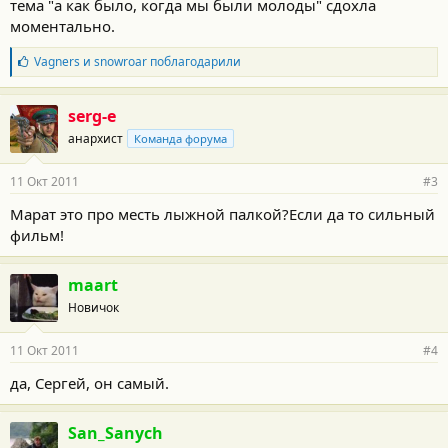
тема "а как было, когда мы были молоды" сдохла
моментально.
Б
Vagners
и
snowroar
поблагодарили
л
а
г
serg-e
о
анархист
Команда форума
д
а
р
11 Окт 2011
#3
н
о
Марат это про месть лыжной палкой?Если да то сильный
с
фильм!
т
и
:
maart
Новичок
11 Окт 2011
#4
да, Сергей, он самый.
San_Sanych