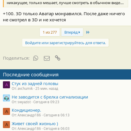
никакущее, только мешает, лучше смотреть в обычном виде....
+100. 3D только Аватар монравился. После даже ничего
не смотрел в 3D и не хочется
Last
1 из 277
Вперёд
Войдите или зарегистрируйтесь для ответа.
WhatsApp
Электронная почта
Ссылка
Поделиться:
Последние сообщения
Стук из задней головы
A
От: avchumik
25 мин. назад
Не заводится с брелка сигнализации
От: swyazist
Сегодня в 09:23
Кондиционер.
А
От: Александр186
Сегодня в 06:13
Живет своей жизнью )
А
От: Александр186
Сегодня в 06:03