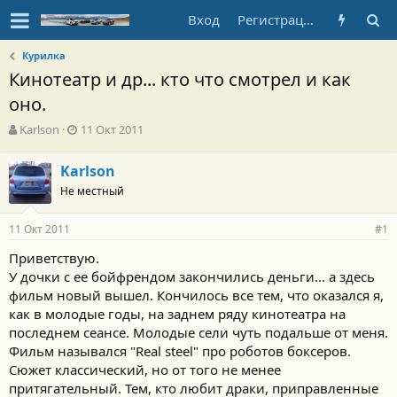
Вход
Регистрация
Курилка
Кинотеатр и др... кто что смотрел и как
оно.
А
Д
Karlson
11 Окт 2011
в
а
т
т
Karlson
о
а
Не местный
р
н
т
а
е
ч
11 Окт 2011
#1
м
а
ы
л
Приветствую.
а
У дочки с ее бойфрендом закончились деньги... а здесь
фильм новый вышел. Кончилось все тем, что оказался я,
как в молодые годы, на заднем ряду кинотеатра на
последнем сеансе. Молодые сели чуть подальше от меня.
Фильм назывался "Real steel" про роботов боксеров.
Сюжет классический, но от того не менее
притягательный. Тем, кто любит драки, приправленные