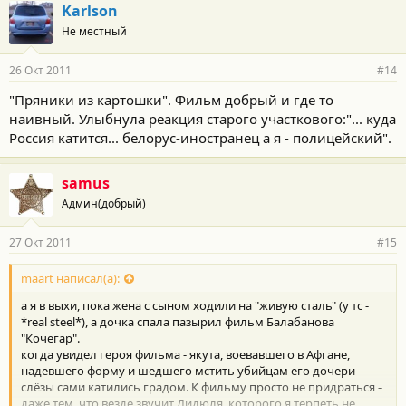
г
Karlson
о
Не местный
д
а
р
26 Окт 2011
#14
н
о
"Пряники из картошки". Фильм добрый и где то
с
наивный. Улыбнула реакция старого участкового:"... куда
т
и
Россия катится... белорус-иностранец а я - полицейский".
:
samus
Админ(добрый)
27 Окт 2011
#15
maart написал(а):
а я в выхи, пока жена с сыном ходили на "живую сталь" (у тс -
*real steel*), а дочка спала пазырил фильм Балабанова
"Кочегар".
когда увидел героя фильма - якута, воевавшего в Афгане,
надевшего форму и шедшего мстить убийцам его дочери -
слёзы сами катились градом. К фильму просто не придраться -
даже тем, что везде звучит Дидюля, которого я терпеть не