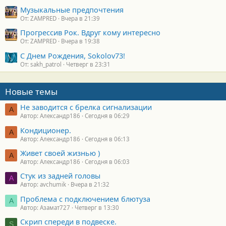
Музыкальные предпочтения
От: ZAMPRED
Вчера в 21:39
Прогрессив Рок. Вдруг кому интересно
От: ZAMPRED
Вчера в 19:38
С Днем Рождения, Sokolov73!
От: sakh_patrol
Четверг в 23:31
Новые темы
Не заводится с брелка сигнализации
А
Автор: Александр186
Сегодня в 06:29
Кондиционер.
А
Автор: Александр186
Сегодня в 06:13
Живет своей жизнью )
А
Автор: Александр186
Сегодня в 06:03
Стук из задней головы
A
Автор: avchumik
Вчера в 21:32
Проблема с подключением блютуза
А
Автор: Азамат727
Четверг в 13:30
Скрип спереди в подвеске.
S