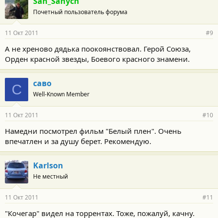
San_Sanych
Почетный пользователь форума
11 Окт 2011
#9
А не хреново дядька поокоянствовал. Герой Союза,
Орден красной звезды, Боевого красного знамени.
саво
С
Well-Known Member
11 Окт 2011
#10
Намедни посмотрел фильм "Белый плен". Очень
впечатлен и за душу берет. Рекомендую.
Karlson
Не местный
11 Окт 2011
#11
"Кочегар" видел на торрентах. Тоже, пожалуй, качну.