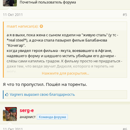
Почетный пользователь форума
11 Окт 2011
#5
maart написал(а):
а я в выхи, пока жена с сыном ходили на "живую сталь" (у тс -
*real steel*), а дочка спала пазырил фильм Балабанова
"Кочегар".
когда увидел героя фильма - якута, воевавшего в Афгане,
надевшего форму и шедшего мстить убийцам его дочери -
слёзы сами катились градом. К фильму просто не придраться -
даже тем, что везде звучит Дидюля, которого я терпеть не
могу.
Нажмите для раскрытия...
смотреть строго одному, с бутылкой виски...
тема "а как было, когда мы были молоды" сдохла
Я что то пропустил. Пошёл на торенты.
моментально.
Б
Vagners
выразил свою благодарность
л
а
г
serg-e
о
анархист
Команда форума
д
а
р
11 Окт 2011
#6