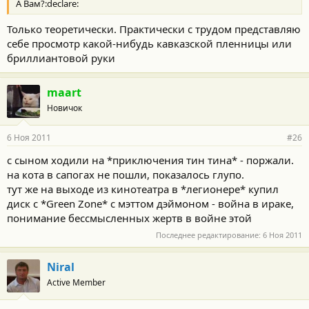
А Вам?:declare:
Только теоретически. Практически с трудом представляю
себе просмотр какой-нибудь кавказской пленницы или
бриллиантовой руки
maart
Новичок
6 Ноя 2011
#26
с сыном ходили на *приключения тин тина* - поржали.
на кота в сапогах не пошли, показалось глупо.
тут же на выходе из кинотеатра в *легионере* купил
диск с *Green Zone* с мэттом дэймоном - война в ираке,
понимание бессмысленных жертв в войне этой
Последнее редактирование:
6 Ноя 2011
Niral
Active Member