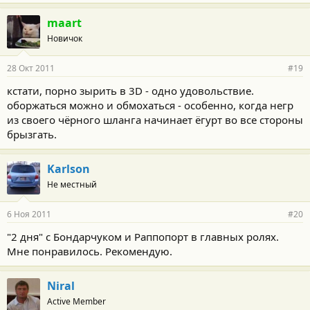
maart
Новичок
28 Окт 2011
#19
кстати, порно зырить в 3D - одно удовольствие.
оборжаться можно и обмохаться - особенно, когда негр
из своего чёрного шланга начинает ёгурт во все стороны
брызгать.
Karlson
Не местный
6 Ноя 2011
#20
"2 дня" с Бондарчуком и Раппопорт в главных ролях.
Мне понравилось. Рекомендую.
Niral
Active Member