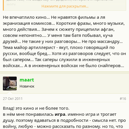
могу.
Нажмите для раскрытия...
смотреть строго одному, с бутылкой виски...
тема "а как было, когда мы были молоды" сдохла
Не впечатлило кино... Не нравятся фильмы а ля
моментально.
экранизация комиксов... Короткие фразы, много музыки,
много действия... Зачем к сюжету прицепили афган,
совсем непонятно.... У меня там батя побывал, куча
друзей... Не такие у них разговоры... Не про массандру...
Тема майор артиллерист - якут, плохо говорящий по
русски, вообще бред... Хотя из разговоров следует, что он
был сапером... Так саперы служили в инженерных
войсках... А в инженерных войсках не было снайперов...
maart
Новичок
27 Окт 2011
#16
Влад! это кино и не более того.
в нём мне понравилась
игра
. именно игра и трогает
душу. поэтому вдаваться в подробности - смысла нет. про
войну, любую - можно рассказать по разному. но то, что