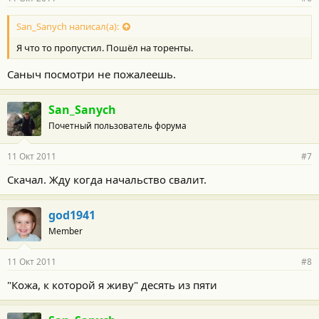
н
о
с
San_Sanych написал(а):
т
Я что то пропустил. Пошёл на торенты.
и
:
Саныч посмотри не пожалеешь.
San_Sanych
Почетный пользователь форума
11 Окт 2011
#7
Скачал. Жду когда начальство свалит.
god1941
Member
11 Окт 2011
#8
"Кожа, к которой я живу" десять из пяти