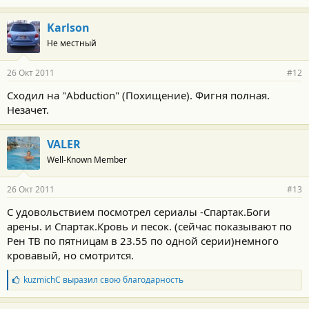
Karlson
Не местный
26 Окт 2011
#12
Сходил на "Abduction" (Похищение). Фигня полная.
Незачет.
VALER
Well-Known Member
26 Окт 2011
#13
С удовольствием посмотрел сериалы -Спартак.Боги
арены. и Спартак.Кровь и песок. (сейчас показывают по
Рен ТВ по пятницам в 23.55 по одной серии)немного
кровавый, но смотрится.
Б
kuzmichC
выразил свою благодарность
л
а