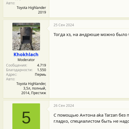
Авто
Toyota Highlander
2019
25 Сен 2024
Тогда хз, на андрюше можно было б
Khokhlach
Moderator
Сообщения
4.719
Благодарности
1.550
Адрес
Пермь
Авто
Toyota Highlander,
3,5л, полный,
2014, Престиж
26 Сен 2024
5
С помощью Антона aka Tarzan без 
гладко, специалистом быть не надо