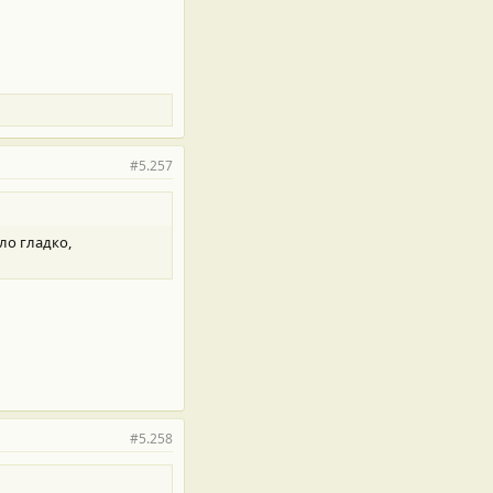
#5.257
ло гладко,
#5.258