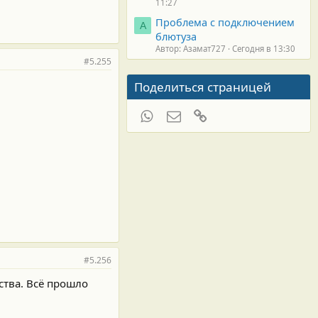
11:27
Проблема с подключением
А
блютуза
Автор: Азамат727
Сегодня в 13:30
#5.255
Поделиться страницей
WhatsApp
Электронная почта
Ссылка
#5.256
ства. Всë прошло