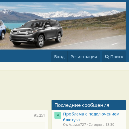
Вход
Регистрация
Поиск
Последние сообщения
Проблема с подключением
#5.251
А
блютуза
От: Азамат727
Сегодня в 13:30