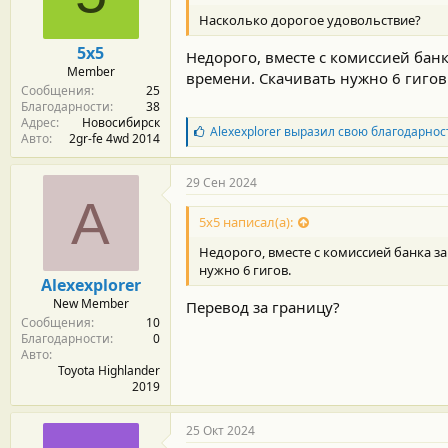
Насколько дорогое удовольствие?
5x5
Недорого, вместе с комиссией банк
Member
времени. Скачивать нужно 6 гигов
Сообщения
25
Благодарности
38
Адрес
Новосибирск
Б
Alexexplorer
выразил свою благодарнос
Авто
2gr-fe 4wd 2014
л
а
г
29 Сен 2024
о
A
д
5x5 написал(а):
а
р
Недорого, вместе с комиссией банка з
н
нужно 6 гигов.
о
Alexexplorer
с
New Member
Перевод за границу?
т
Сообщения
10
и
Благодарности
0
:
Авто
Toyota Highlander
2019
25 Окт 2024