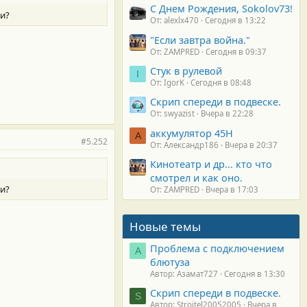
С Днем Рождения, Sokolov73!
ки?
От: alexlx470
Сегодня в 13:22
"Если завтра война."
От: ZAMPRED
Сегодня в 09:37
Стук в рулевой
I
От: IgorK
Сегодня в 08:48
Скрип спереди в подвеске.
От: swyazist
Вчера в 22:28
аккумулятор 45H
А
#5.252
От: Александр186
Вчера в 20:37
Кинотеатр и др... кто что
смотрел и как оно.
ки?
От: ZAMPRED
Вчера в 17:03
Новые темы
Проблема с подключением
А
блютуза
Автор: Азамат727
Сегодня в 13:30
Скрип спереди в подвеске.
S
Автор: Stroitel20052005
Вчера в