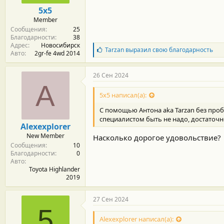
5x5
Member
Сообщения
25
Благодарности
38
Адрес
Новосибирск
Б
Tarzan
выразил свою благодарность
Авто
2gr-fe 4wd 2014
л
а
г
26 Сен 2024
о
A
д
5x5 написал(а):
а
р
С помощью Антона aka Tarzan без про
н
специалистом быть не надо, достаточн
о
Alexexplorer
с
New Member
Насколько дорогое удовольствие?
т
Сообщения
10
и
Благодарности
0
:
Авто
Toyota Highlander
2019
27 Сен 2024
5
Alexexplorer написал(а):