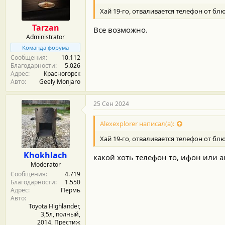
м
а
ы
л
Хай 19-го, отваливается телефон от бл
а
Tarzan
Все возможно.
Administrator
Команда форума
Сообщения
10.112
Благодарности
5.026
Адрес
Красногорск
Авто
Geely Monjaro
25 Сен 2024
Alexexplorer написал(а):
Хай 19-го, отваливается телефон от бл
Khokhlach
какой хоть телефон то, ифон или 
Moderator
Сообщения
4.719
Благодарности
1.550
Адрес
Пермь
Авто
Toyota Highlander,
3,5л, полный,
2014, Престиж