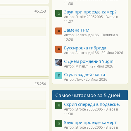
11:30
#5.253
Звук при проезде камер?
S
Автор: Stroitel20052005
Вчера в
11:27
Замена ГРМ
А
Автор: Александр186
Пятница в
12:20
Буксировка гибрида
А
Автор: Александр186
30 Июл 2026
С Днём рождения Yugin!
Автор: Mihail71
27 Июл 2026
Стук в задней части
Л
Автор: Лекс
25 Июл 2026
#5.254
Самое читаемое за 5 дней
Скрип спереди в подвеске.
S
Автор: Stroitel20052005
Вчера в
11:30
Звук при проезде камер?
S
Автор: Stroitel20052005
Вчера в