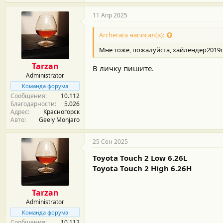
11 Апр 2025
Archerara написал(а):
Мне тоже, пожалуйста, хайлендер2019г
Tarzan
В личку пишите.
Administrator
Команда форума
Сообщения
10.112
Благодарности
5.026
Адрес
Красногорск
Авто
Geely Monjaro
25 Сен 2025
Toyota Touch 2 Low 6.26L
Toyota Touch 2 High 6.26H
Tarzan
Administrator
Команда форума
Сообщения
10.112