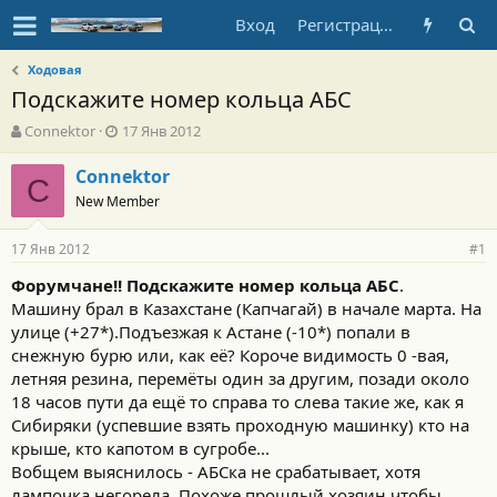
Вход
Регистрация
Ходовая
Подскажите номер кольца АБС
А
Д
Connektor
17 Янв 2012
в
а
т
т
Connektor
C
о
а
New Member
р
н
т
а
17 Янв 2012
е
ч
#1
м
а
Форумчане!! Подскажите номер кольца АБС
.
ы
л
Машину брал в Казахстане (Капчагай) в начале марта. На
а
улице (+27*).Подъезжая к Астане (-10*) попали в
снежную бурю или, как её? Короче видимость 0 -вая,
летняя резина, перемёты один за другим, позади около
18 часов пути да ещё то справа то слева такие же, как я
Сибиряки (успевшие взять проходную машинку) кто на
крыше, кто капотом в сугробе...
Вобщем выяснилось - АБСка не срабатывает, хотя
лампочка негорела. Похоже прошлый хозяин чтобы