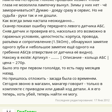
глаза не мозолила лампочку вынул. Зимы у них нет - чё
заморачиваться?! Думаю - доеду сразу в сервис. Но не
судьба - руки так и не дошли.
Как всегда зима настала неожиданно...
Сканер показал ошибку переднего левого датчика АБС.
Сняв датчик и проверив его, насколько это возможно в
гаражных условиях, целостность: корпуса, провода,
разъёма и сопротивление (1.5kOm) , обнаружил замятие
одного зуба и небольшое замятие ещё одного на
гребенке АБС(в отверствие от датчика её видно).
Нахожу в existe: Артикул - ........ | Описание - кольцо АБС |
цена ~ 270р.
Было это при первом гололёде, то есть пару месяцев
назад.
Но пришлось отложить - засада была со временем.
Сегодня звоню в магазин, манагер говорит - только в
комплекте с приводом или давай код детали. А я его
теперь, хоть убей, теперь найти не могу.
Последнее редактирование:
17 Янв 2012
ГриГорец