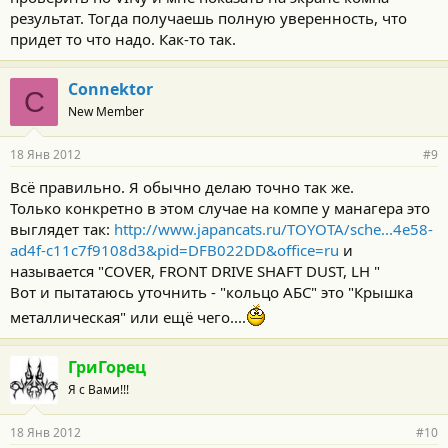
результат. Тогда получаешь полную уверенность, что
придет то что надо. Как-то так.
Connektor
C
New Member
18 Янв 2012
#9
Всё правильно. Я обычно делаю точно так же.
Только конкретно в этом случае на компе у манагера это
выглядет так:
http://www.japancats.ru/TOYOTA/sche...4e58-
ad4f-c11c7f9108d3&pid=DFB022DD&office=ru
и
называется "COVER, FRONT DRIVE SHAFT DUST, LH "
Вот и пытатаюсь уточнить - "кольцо АБС" это "Крышка
металлическая" или ещё чего....
ГриГорец
Я с Вами!!!
18 Янв 2012
#10