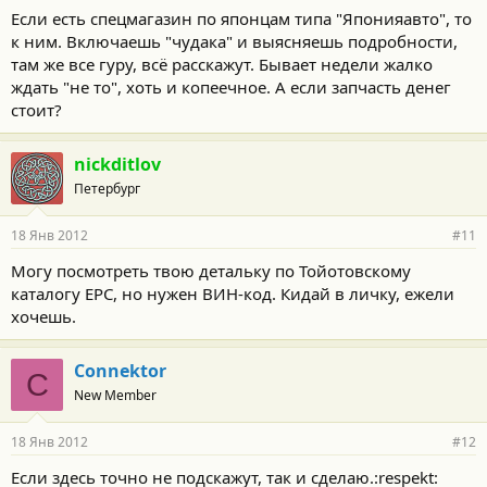
Если есть спецмагазин по японцам типа "Японияавто", то
к ним. Включаешь "чудака" и выясняешь подробности,
там же все гуру, всё расскажут. Бывает недели жалко
ждать "не то", хоть и копеечное. А если запчасть денег
стоит?
nickditlov
Петербург
18 Янв 2012
#11
Могу посмотреть твою детальку по Тойотовскому
каталогу ЕРС, но нужен ВИН-код. Кидай в личку, ежели
хочешь.
Connektor
C
New Member
18 Янв 2012
#12
Если здесь точно не подскажут, так и сделаю.:respekt: