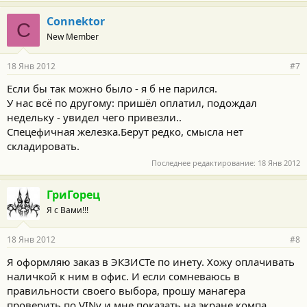
Connektor
C
New Member
18 Янв 2012
#7
Если бы так можно было - я б не парился.
У нас всё по другому: пришёл оплатил, подождал
недельку - увидел чего привезли..
Спецефичная железка.Берут редко, смысла нет
складировать.
Последнее редактирование:
18 Янв 2012
ГриГорец
Я с Вами!!!
18 Янв 2012
#8
Я оформляю заказ в ЭКЗИСТе по инету. Хожу оплачивать
наличкой к ним в офис. И если сомневаюсь в
правильности своего выбора, прошу манагера
проверить по VINу и мне показать на экране компа