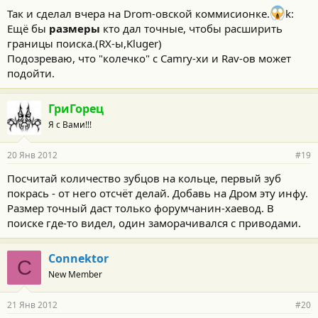
Так и сделал вчера на Drom-овской коммисионке.
k:
Ещё бы
размеры
кто дал точные, чтобы расширить
границы поиска.(RX-ы,Kluger)
Подозреваю, что "колечко" с Camry-хи и Rav-ов может
подойти.
ГриГорец
Я с Вами!!!
20 Янв 2012
#19
Посчитай количество зубцов на кольце, первый зуб
покрась - от него отсчёт делай. Добавь на Дром эту инфу.
Размер точный даст только форумчанин-хаевод. В
поиске где-то видел, один заморачивался с приводами.
Connektor
C
New Member
21 Янв 2012
#20