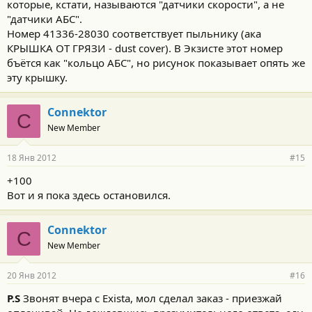
которые, кстати, называются "датчики скорости", а не
"датчики АБС".
Номер 41336-28030 соответствует пыльнику (ака
КРЫШКА ОТ ГРЯЗИ - dust cover). В Экзисте этот номер
бъётся как "кольцо АБС", но рисунок показывает опять же
эту крышку.
Connektor
C
New Member
18 Янв 2012
#15
+100
Вот и я пока здесь остановился.
Connektor
C
New Member
20 Янв 2012
#16
P.S
Звонят вчера с Exista, мол сделал заказ - приезжай