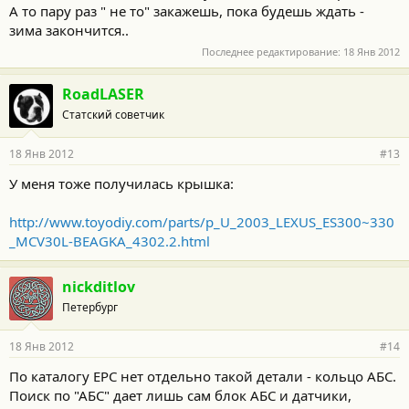
А то пару раз " не то" закажешь, пока будешь ждать -
зима закончится..
Последнее редактирование:
18 Янв 2012
RoadLASER
Статский советчик
18 Янв 2012
#13
У меня тоже получилась крышка:
http://www.toyodiy.com/parts/p_U_2003_LEXUS_ES300~330
_MCV30L-BEAGKA_4302.2.html
nickditlov
Петербург
18 Янв 2012
#14
По каталогу ЕРС нет отдельно такой детали - кольцо АБС.
Поиск по "АБС" дает лишь сам блок АБС и датчики,