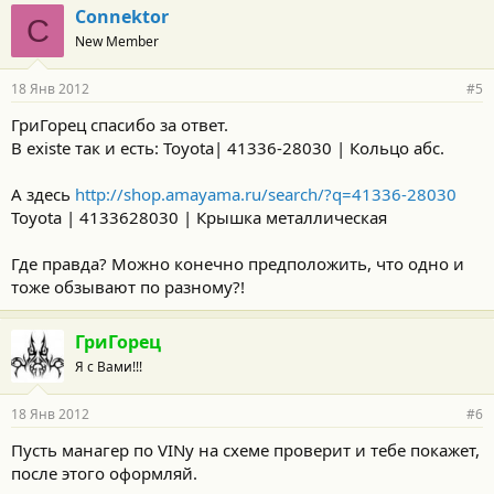
Connektor
C
New Member
18 Янв 2012
#5
ГриГорец спасибо за ответ.
В existe так и есть: Toyota| 41336-28030 | Кольцо абс.
А здесь
http://shop.amayama.ru/search/?q=41336-28030
Toyota | 4133628030 | Крышка металлическая
Где правда? Можно конечно предположить, что одно и
тоже обзывают по разному?!
ГриГорец
Я с Вами!!!
18 Янв 2012
#6
Пусть манагер по VINу на схеме проверит и тебе покажет,
после этого оформляй.