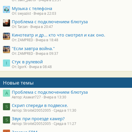
Музыка с телефона
От: swyazist
Вчера в 22:03
Проблема с подключением блютуза
От: Tarzan
Вчера в 20:47
Кинотеатр и др... кто что смотрел и как оно.
От: ZAMPRED
Вчера в 18:48
"Если завтра война."
От: ZAMPRED
Вчера в 09:37
Стук в рулевой
I
От: IgorK
Вчера в 08:48
Новые темы
Проблема с подключением блютуза
А
Автор: Азамат727
Вчера в 13:30
Скрип спереди в подвеске.
S
Автор: Stroitel20052005
Среда в 11:30
Звук при проезде камер?
S
Автор: Stroitel20052005
Среда в 11:27
Замена ГРМ