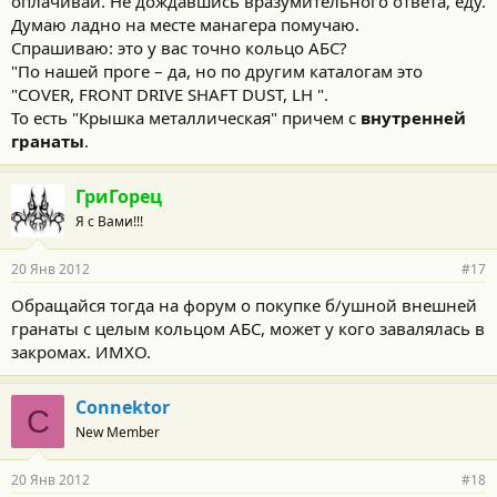
оплачивай. Не дождавшись вразумительного ответа, еду.
Думаю ладно на месте манагера помучаю.
Спрашиваю: это у вас точно кольцо АБС?
"По нашей проге – да, но по другим каталогам это
"COVER, FRONT DRIVE SHAFT DUST, LH ".
То есть "Крышка металлическая" причем с
внутренней
гранаты
.
ГриГорец
Я с Вами!!!
20 Янв 2012
#17
Обращайся тогда на форум о покупке б/ушной внешней
гранаты с целым кольцом АБС, может у кого завалялась в
закромах. ИМХО.
Connektor
C
New Member
20 Янв 2012
#18