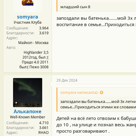
м
а
ы
л
младший сын 8
а
somyara
запоздали вы батенька.......мой 3
Участник Клуба
воспитание в семье...Приходиться 
Сообщения
3.964
Благодарности
3.619
Адрес
Майкоп - Москва
Авто
Highlander 3,5
2012год, был ;(
Прадо 4.0 2011
был:( Пежо 3008
29 Дек 2024
somyara написал(а):
запоздали вы батенька.......мой 3х ле
семье...Приходиться этими же словами 
Алькапоне
Well-Known Member
Детей на всё лето отвозим к бабушк
Сообщения
4.710
до 10 , на улице и познал весь ж
Благодарности
3.661
просто разговаривают .
Адрес
ЯНАО