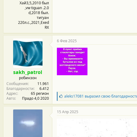
Хай3,5,2010 был
,vw tiguan .2.0
d,2018 был.
тигуан
220л.с.,2021,Exed
RX
6 Фев 2025
sakh_patrol
робинзон
Сообщения
11.961
Благодарности
6.412
Адрес
65 регион
Б
aleks17081
выразил свою благодарност
Авто
Прадо 4,0 2020
л
а
г
15 Апр 2025
о
д
а
р
н