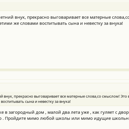
х летний внук, прекрасно выговаривает все матерные слова,с
этими же словами воспитывать сына и невестку за внука!
тний внук, прекрасно выговаривает все матерные слова,со смыслом! Это
воспитывать сына и невестку за внука!
е в загородный дом , малой два лета уже , как гуляет с двор
анр . Пройдите мимо любой школы или мимо идущие школьн