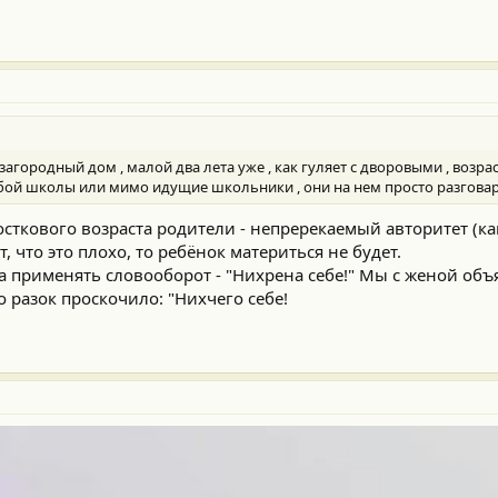
загородный дом , малой два лета уже , как гуляет с дворовыми , возраст 
бой школы или мимо идущие школьники , они на нем просто разговар
осткового возраста родители - непререкаемый авторитет (ка
 что это плохо, то ребёнок материться не будет.
а применять словооборот - "Нихрена себе!" Мы с женой объя
о разок проскочило: "Нихчего себе!