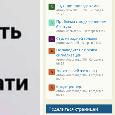
Звук при проезде камер?
S
Автор: Stroitel20052005
Среда в
11:27
Проблема с подключением
А
блютуза
Автор: Азамат727
Четверг в 13:30
Стук из задней головы
A
Автор: avchumik
Вчера в 21:32
Не заводится с брелка
А
сигнализации
Автор: Александр186
Сегодня в
06:29
Живет своей жизнью )
А
Автор: Александр186
Сегодня в
06:03
Кондиционер.
А
Автор: Александр186
Сегодня в
06:13
Поделиться страницей