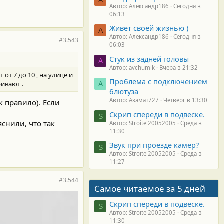
Автор: Александр186
Сегодня в
06:13
Живет своей жизнью )
А
Автор: Александр186
Сегодня в
#3.543
06:03
Стук из задней головы
A
Автор: avchumik
Вчера в 21:32
от 7 до 10 , на улице и
Проблема с подключением
ивают .
А
блютуза
Автор: Азамат727
Четверг в 13:30
к правило). Если
Скрип спереди в подвеске.
S
снили, что так
Автор: Stroitel20052005
Среда в
11:30
Звук при проезде камер?
S
Автор: Stroitel20052005
Среда в
11:27
#3.544
Самое читаемое за 5 дней
Скрип спереди в подвеске.
S
Автор: Stroitel20052005
Среда в
11:30