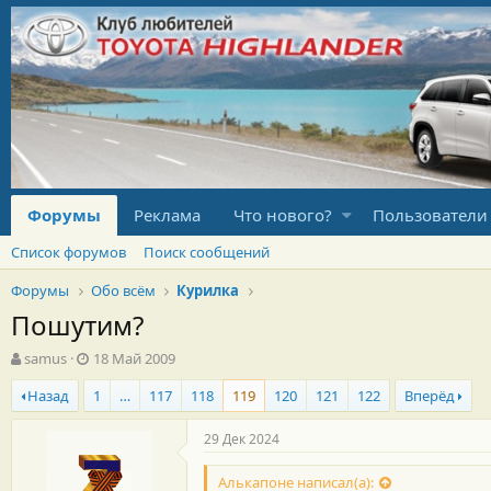
Форумы
Реклама
Что нового?
Пользователи
Список форумов
Поиск сообщений
Форумы
Обо всём
Курилка
Пошутим?
А
Д
samus
18 Май 2009
в
а
Назад
1
…
117
118
119
120
121
122
Вперёд
т
т
о
а
р
н
29 Дек 2024
т
а
е
ч
Алькапоне написал(а):