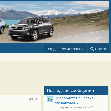
Вход
Регистрация
Поиск
Последние сообщения
Не заводится с брелка
#3.541
сигнализации
От: swyazist
Сегодня в 09:23