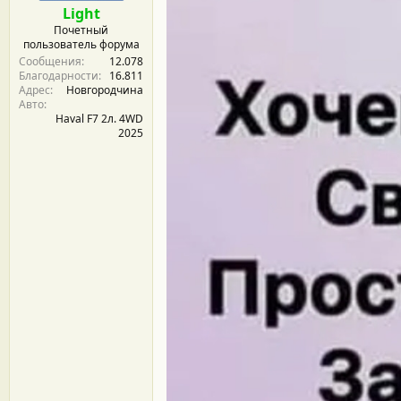
Light
Почетный
пользователь форума
Сообщения
12.078
Благодарности
16.811
Адрес
Новгородчина
Авто
Haval F7 2л. 4WD
2025