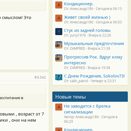
Кондиционер.
А
От: Александр186
Сегодня в 06:13
Живет своей жизнью )
о смыслом! Это
А
От: Александр186
Сегодня в 06:03
Стук из задней головы
Y
От: yuriy1976
Вчера в 22:26
Музыкальные предпочтения
От: ZAMPRED
Вчера в 21:39
Прогрессив Рок. Вдруг кому
интересно
От: ZAMPRED
Вчера в 19:38
С Днем Рождения, Sokolov73!
#3.542
От: sakh_patrol
Четверг в 23:31
Новые темы
 воспитание в
Не заводится с брелка
А
сигнализации
овыми , возраст от 7
Автор: Александр186
Сегодня в
ики , они на нем
06:29
Кондиционер.
А