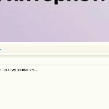
ь
ошо тему заполнял....