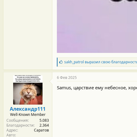
Б
sakh_patrol
выразил свою благодарност
л
а
г
6 Фев 2025
о
д
Samus, царствие ему небесное, хор
а
р
н
о
Александр111
с
Well-Known Member
т
Сообщения
5.083
и
Благодарности
2.364
:
Адрес
Саратов
Авто