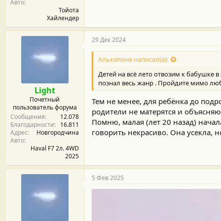
Авто
Тойота
Хайлендер
29 Дек 2024
Алькапоне написал(а):
Детей на всё лето отвозим к бабушке в 
познал весь жанр . Пройдите мимо лю
Light
Почетный
Тем не менее, для ребёнка до подр
пользователь форума
родители не матерятся и объясняют,
Сообщения
12.078
Помню, малая (лет 20 назад) начал
Благодарности
16.811
говорить некрасиво. Она усекла, н
Адрес
Новгородчина
Авто
Haval F7 2л. 4WD
2025
5 Фев 2025