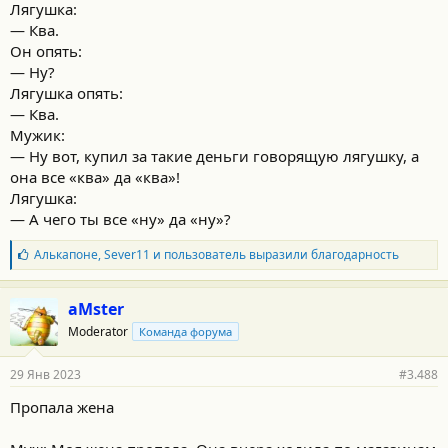
Лягушка:
— Ква.
Он опять:
— Ну?
Лягушка опять:
— Ква.
Мужик:
— Ну вот, купил за такие деньги говорящую лягушку, а
она все «ква» да «ква»!
Лягушка:
— А чего ты все «ну» да «ну»?
Б
Алькапоне
,
Sever11
и
пользователь
выразили благодарность
л
а
г
aMster
о
Moderator
Команда форума
д
а
р
29 Янв 2023
#3.488
н
о
Пропала жена
с
т
и