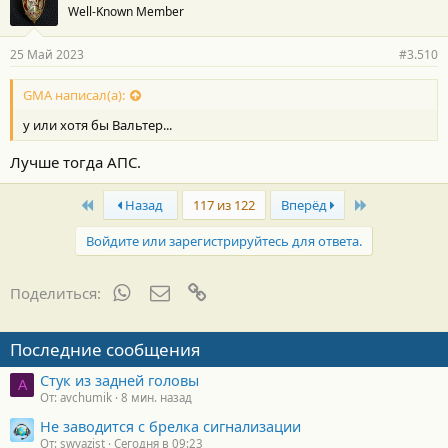
Well-Known Member
25 Май 2023
#3.510
GMA написал(а):
у или хотя бы Вальтер...
Лучше тогда АПС.
First
Last
Назад
117 из 122
Вперёд
Войдите или зарегистрируйтесь для ответа.
WhatsApp
Электронная почта
Ссылка
Поделиться:
Последние сообщения
Стук из задней головы
A
От: avchumik
8 мин. назад
Не заводится с брелка сигнализации
От: swyazist
Сегодня в 09:23