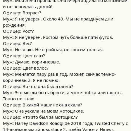
Муж: Моя жена пропала. Она вчера ходила по магазинам
:
и не вернулась домой!
Офицер: Возраст?
Муж: Я не уверен. Около 40. Мы не празднуем дни
рождения.
Офицер: Рост?
Муж: Я не уверен. Ростом чуть больше пяти футов.
Офицер: Вес?
Муж: Не знаю. Не стройная, не совсем толстая.
Офицер: Цвет глаз?
Муж: Думаю, коричневые.
Офицер: Цвет волос?
Муж: Меняется пару раз в год. Может, сейчас темно-
коричневый. Я не помню.
Офицер: Во что она была одета?
Муж: Это могли быть брюки, а может юбка или шорты.
Точно не знаю.
Офицер: В какой машине она ехала?
Муж: Она уехала на моем мотоцикле.
Офицер: Что это был за мотоцикл?
Муж: Harley Davidson Roadglide 2018 года, Twisted Cherry с
14-дюймовым эйпом, stage 2, трубы Vance и Hines с