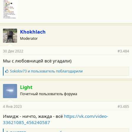
и
:
Khokhlach
Moderator
30 Дек 2022
#3.484
Мы с любовницей всё угадали)
Б
Sokolov73
и
пользователь
поблагодарили
л
а
г
Light
о
Почетный пользователь форума
д
а
р
4 Янв 2023
#3.485
н
о
Имидж - ничто, жажда - всё
https://vk.com/video-
с
33621085_456240587
т
и