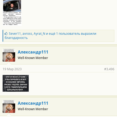
т
и
:
Б
Sever11
,
avross
,
Ayrat_N
и ещё 1 пользователь выразили
л
благодарность
а
г
о
Александр111
д
Well-Known Member
а
р
н
19 Мар 2023
#3.496
о
с
т
и
:
Александр111
Well-Known Member