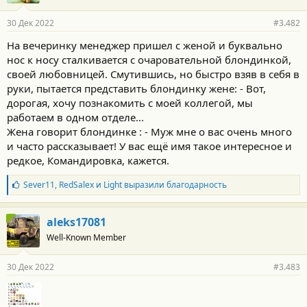
а
р
30 Дек 2022
#3.482
н
о
На вечеринку менеджер пришел с женой и буквально
с
нос к носу сталкивается с очаровательной блондинкой,
т
и
своей любовницей. Смутившись, но быстро взяв в себя в
:
руки, пытается представить блондинку жене: - Вот,
дорогая, хочу познакомить с моей коллегой, мы
работаем в одном отделе...
Жена говорит блондинке : - Муж мне о вас очень много
и часто рассказывает! У вас ещё имя такое интересное и
редкое, Командировка, кажется.
Б
Sever11
,
RedSalex
и
Light
выразили благодарность
л
а
г
aleks17081
о
Well-Known Member
д
а
р
30 Дек 2022
#3.483
н
о
с
т