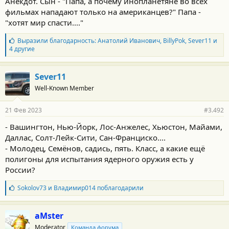
Анекдот. Сын - "Папа, а почему инопланетяне во всех
фильмах нападают только на американцев?" Папа -
"хотят мир спасти...."
Б
Выразили благодарность:
Анатолий Иванович
,
BillyPok
,
Sever11
и
л
4 другие
а
г
о
Sever11
д
Well-Known Member
а
р
н
21 Фев 2023
#3.492
о
с
- Вашингтон, Нью-Йорк, Лос-Анжелес, Хьюстон, Майами,
т
Даллас, Солт-Лейк-Сити, Сан-Франциско....
и
:
- Молодец, Семёнов, садись, пять. Класс, а какие ещё
полигоны для испытания ядерного оружия есть у
России?
Б
Sokolov73
и
Владимир014
поблагодарили
л
а
г
aMster
о
Moderator
Команда форума
д