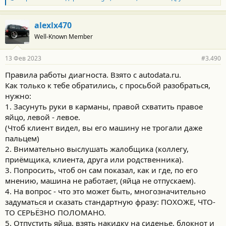
л
а
г
alexlx470
о
Well-Known Member
д
а
р
13 Фев 2023
#3.490
н
о
Правила работы диагноста. Взято с autodata.ru.
с
Как только к тебе обратились, с просьбой разобраться,
т
и
нужно:
:
1. Засунуть руки в карманы, правой схватить правое
яйцо, левой - левое.
(Чтоб клиент видел, вы его машину не трогали даже
пальцем)
2. Внимательно выслушать жалобщика (коллегу,
приёмщика, клиента, друга или родственника).
3. Попросить, чтоб он сам показал, как и где, по его
мнению, машина не работает, (яйца не отпускаем).
4. На вопрос - что это может быть, многозначительно
задуматься и сказать стандартную фразу: ПОХОЖЕ, ЧТО-
ТО СЕРЬЁЗНО ПОЛОМАНО.
5. Отпустить яйца, взять накидку на сиденье, блокнот и