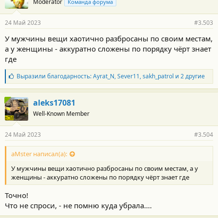
Moderator
Команда форума
24 Май 2023
#3.503
У мужчины вещи хаотично разбросаны по своим местам,
а у женщины - аккуратно сложены по порядку чёрт знает
где
Б
Выразили благодарность:
Ayrat_N
,
Sever11
,
sakh_patrol
и 2 другие
л
а
г
aleks17081
о
Well-Known Member
д
а
р
24 Май 2023
#3.504
н
о
с
aMster написал(а):
т
У мужчины вещи хаотично разбросаны по своим местам, а у
и
:
женщины - аккуратно сложены по порядку чёрт знает где
Точно!
Что не спроси, - не помню куда убрала....