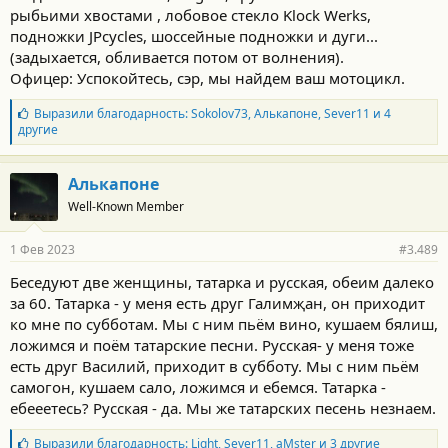
рыбьими хвостами , лобовое стекло Klock Werks,
подножки JPcycles, шоссейные подножки и дуги...
(задыхается, обливается потом от волнения).
Офицер: Успокойтесь, сэр, мы найдем ваш мотоцикл.
Б
Выразили благодарность:
Sokolov73
,
Алькапоне
,
Sever11
и 4
л
другие
а
г
о
Алькапоне
д
Well-Known Member
а
р
н
1 Фев 2023
#3.489
о
с
Беседуют две женщины, татарка и русская, обеим далеко
т
за 60. Татарка - у меня есть друг Галимҗан, он приходит
и
:
ко мне по субботам. Мы с ним пьём вино, кушаем бялиш,
ложимся и поём татарские песни. Русская- у меня тоже
есть друг Василий, приходит в субботу. Мы с ним пьём
самогон, кушаем сало, ложимся и ебемся. Татарка -
ебееетесь? Русская - да. Мы же татарских песень незнаем.
Б
Выразили благодарность:
Light
,
Sever11
,
aMster
и 3 другие