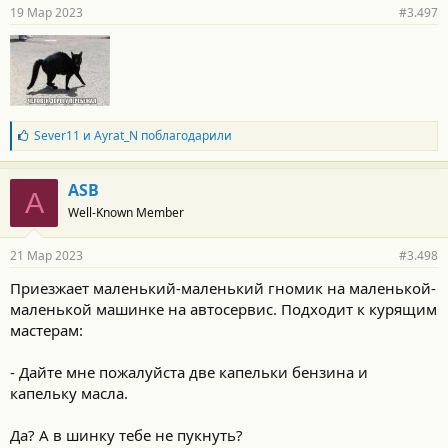
19 Мар 2023
#3.497
Б
Sever11
и
Ayrat_N
поблагодарили
л
а
г
ASB
A
о
Well-Known Member
д
а
р
21 Мар 2023
#3.498
н
о
Приезжает маленький-маленький гномик на маленькой-
с
маленькой машинке на автосервис. Подходит к курящим
т
и
мастерам:
:
- Дайте мне пожалуйста две капельки бензина и
капельку масла.
Да? А в шинку тебе не пукнуть?