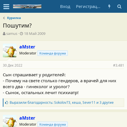
Вход
Регистрация
Курилка
Пошутим?
А
Д
samus
18 Май 2009
в
а
т
т
aMster
о
а
Moderator
р
н
Команда форума
т
а
е
ч
30 Дек 2022
#3.481
м
а
ы
л
Сын спрашивает у родителей:
а
- Почему на свете столько гендеров, а врачей для них
всего два - гинеколог и уролог?
- Сынок, остальных лечит психиатр!
Б
Выразили благодарность:
Sokolov73
,
кеша
,
Sever11
и 3 другие
л
а
г
aMster
о
Moderator
Команда форума
д