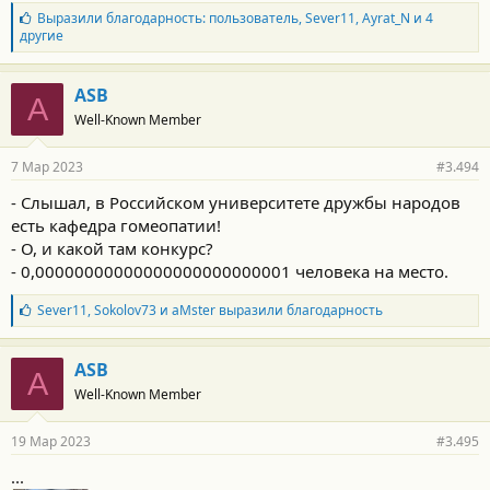
Б
Выразили благодарность:
пользователь
,
Sever11
,
Ayrat_N
и 4
л
другие
а
г
о
ASB
A
д
Well-Known Member
а
р
н
7 Мар 2023
#3.494
о
с
- Слышал, в Российском университете дружбы народов
т
есть кафедра гомеопатии!
и
:
- О, и какой там конкурс?
- 0,00000000000000000000000001 человека на место.
Б
Sever11
,
Sokolov73
и
aMster
выразили благодарность
л
а
г
ASB
A
о
Well-Known Member
д
а
р
19 Мар 2023
#3.495
н
о
...
с