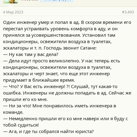
а
р
4 Мар 2023
#3.493
н
о
Один инженер умер и попал в ад. В скором времени его
с
перестал устраивать уровень комфорта в аду, и он
т
и
принялся за усовершенствования. Установил там
:
кондиционеры, освежители воздуха в туалетах,
эскалаторы и т. п. Господь звонит Сатане:
— Ну как там у вас дела?
— Дела идут просто великолепно. У нас теперь есть
кондиционеры, освежители воздуха в туалетах,
эскалаторы и черт знает, что еще этот инженер
придумает в ближайшее время.
— Что? У Вас есть инженер! ?! Слушай, тут какая-то
ошибка. Инженеры не должны попадать в ад. Сейчас же
пришли его ко мне.
— Ни за что! Мне понравилось иметь инженера в
команде.
— Немедленно пришли его ко мне наверх или я буду с
тобой судиться!
— Ага, и где ты собрался найти юриста?