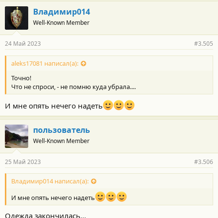
Владимир014
Well-Known Member
24 Май 2023
#3.505
aleks17081 написал(а):
Точно!
Что не спроси, - не помню куда убрала....
И мне опять нечего надеть
пользователь
Well-Known Member
25 Май 2023
#3.506
Владимир014 написал(а):
И мне опять нечего надеть
Одежда закончилась...