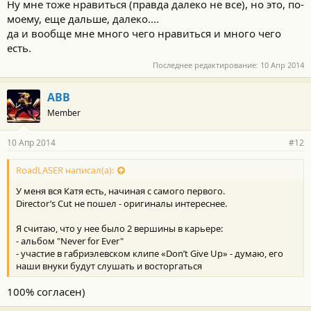
Ну мне тоже нравиться (правда далеко не все), но это, по-
моему, еще дальше, далеко....
да и вообще мне много чего нравиться и много чего
есть.
Последнее редактирование:
10 Апр 2014
АВВ
Member
10 Апр 2014
#12
RoadLASER написал(а):
У меня вся Катя есть, начиная с самого первого.
Director’s Cut не пошел - оригиналы интереснее.
Я считаю, что у нее было 2 вершины в карьере:
- альбом "Never for Ever"
- участие в габриэлевском клипе «Don’t Give Up» - думаю, его
наши внуки будут слушать и восторгаться
100% согласен)