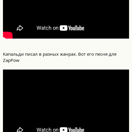
Капальди писал в разных жанрах. Вот его песня для
ZapPow