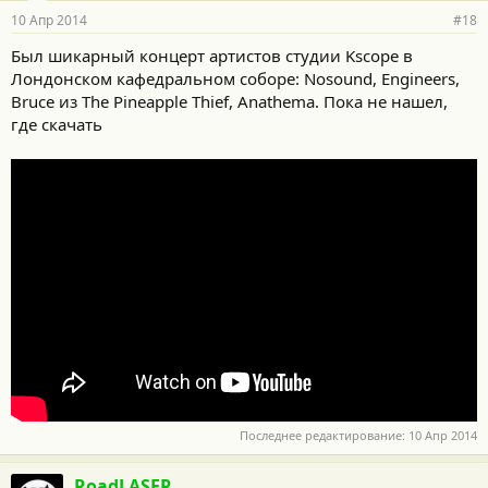
10 Апр 2014
#18
Был шикарный концерт артистов студии Kscope в
Лондонском кафедральном соборе: Nosound, Engineers,
Bruce из The Pineapple Thief, Anathema. Пока не нашел,
где скачать
Последнее редактирование:
10 Апр 2014
RoadLASER