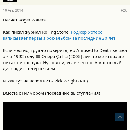
10 Апр 2014
#26
Насчет Roger Waters.
Как писал журнал Rolling Stone,
Роджер Уотерс
записывает первый рок-альбом за последние 20 лет
Если честно, трудно поверить, но Amused to Death вышел
аж в 1992 году!!!!! Опера Ça Ira (2005) лично меня вааще
никак не тронула. Ну совсем, если честно. А вот новый
диск жду с нетерпением.
И как тут не вспомнить Rick Wright (RIP).
Вместе с Гилмором (последние выступления)
Свер