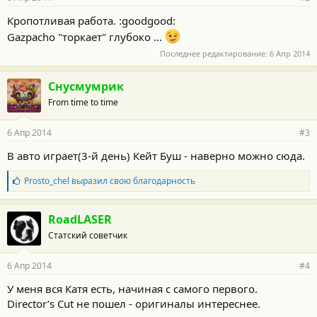
н
о
Кропотливая работа. :goodgood:
с
Gazpacho "торкает" глубоко ...
т
и
Последнее редактирование:
6 Апр 2014
:
Снусмумрик
From time to time
6 Апр 2014
#3
В авто играет(3-й день) Кейт Буш - наверно можно сюда.
Б
Prosto_chel
выразил свою благодарность
л
а
г
RoadLASER
о
Статский советчик
д
а
р
6 Апр 2014
#4
н
о
У меня вся Катя есть, начиная с самого первого.
с
Director’s Cut не пошел - оригиналы интереснее.
т
и