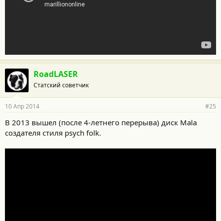
RoadLASER
Статский советчик
10 Апр 2014
#25
В 2013 вышел (после 4-летнего перерыва) диск Mala
создателя стиля psych folk.