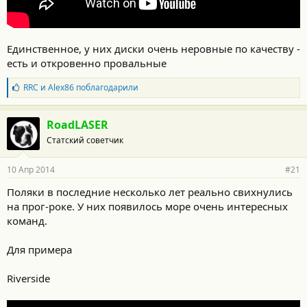
Единственное, у них диски очень неровные по качеству -
есть и откровенно провальные
Б
RRC
и
Alex86
поблагодарили
л
а
г
RoadLASER
о
Статский советчик
д
а
р
10 Апр 2014
#21
н
о
Поляки в последние несколько лет реально свихнулись
с
на прог-роке. У них появилось море очень интересных
т
и
команд.
:
Для примера
Riverside