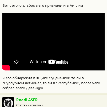
Вот с этого альбома его признали и в Англии
Я его обнаружил в ящике с уцененкой то ли в
"Пурпурном легионе", то ли в "Республике", после чего
собрал всего Девендру.
RoadLASER
Статский советчик