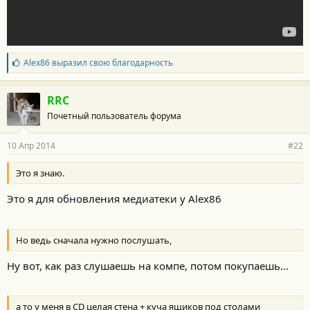
Б
Alex86
выразил свою благодарность
л
а
г
RRC
о
Почетный пользователь форума
д
а
р
10 Апр 2014
#22
н
о
с
Это я знаю.
т
и
Это я для обновления медиатеки у Alex86
:
Но ведь сначала нужно послушать,
Ну вот, как раз слушаешь на компе, потом покупаешь...
а то у меня в CD целая стена + куча ящиков под столами