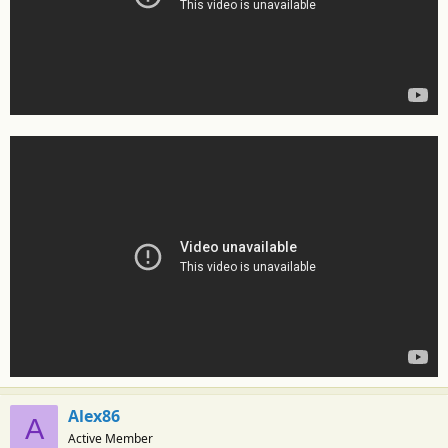
Alex86
A
Active Member