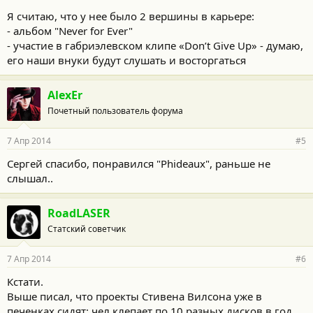
:
Я считаю, что у нее было 2 вершины в карьере:
- альбом "Never for Ever"
- участие в габриэлевском клипе «Don’t Give Up» - думаю,
его наши внуки будут слушать и восторгаться
AlexEr
Почетный пользователь форума
7 Апр 2014
#5
Сергей спасибо, понравился "Phideaux", раньше не
слышал..
RoadLASER
Статский советчик
7 Апр 2014
#6
Кстати.
Выше писал, что проекты Стивена Вилсона уже в
печенках сидят: чел клепает по 10 разных дисков в год,