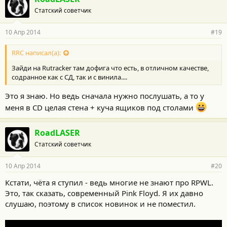
Статский советчик
10 Апр 2014
#19
RRC написал(а):
Зайди на Rutracker там дофига что есть, в отличном качестве,
содранное как с СД, так и с винила....
Это я знаю. Но ведь сначала нужно послушать, а то у
меня в CD целая стена + куча ящиков под столами
RoadLASER
Статский советчик
10 Апр 2014
#20
Кстати, чёта я ступил - ведь многие не знают про RPWL.
Это, так сказать, современный Pink Floyd. Я их давно
слушаю, поэтому в список новинок и не поместил.