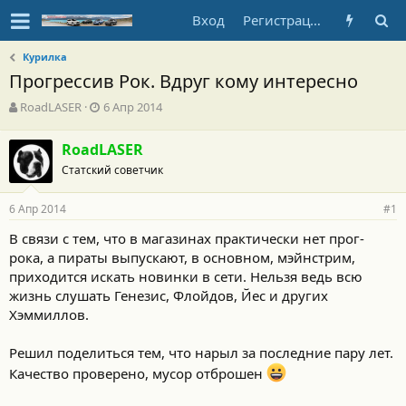
Вход
Регистрация
Курилка
Прогрессив Рок. Вдруг кому интересно
А
Д
RoadLASER
6 Апр 2014
в
а
т
т
RoadLASER
о
а
Статский советчик
р
н
т
а
е
ч
6 Апр 2014
#1
м
а
ы
л
В связи с тем, что в магазинах практически нет прог-
а
рока, а пираты выпускают, в основном, мэйнстрим,
приходится искать новинки в сети. Нельзя ведь всю
жизнь слушать Генезис, Флойдов, Йес и других
Хэммиллов.
Решил поделиться тем, что нарыл за последние пару лет.
Качество проверено, мусор отброшен