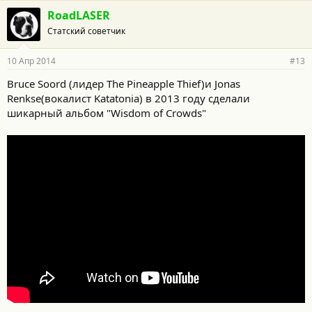
RoadLASER
Статский советчик
10 Апр 2014
#13
Bruce Soord (лидер The Pineapple Thief)и Jonas
Renkse(вокалист Katatonia) в 2013 году сделали
шикарный альбом "Wisdom of Crowds"