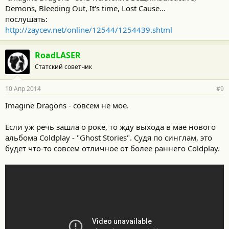
Demons, Bleeding Out, It's time, Lost Cause...
послушать:
http://zaycev.net/online/12544/1254439.shtml
RoadLASER
Статский советчик
10 Апр 2014
#9
Imagine Dragons - совсем не мое.
Если уж речь зашла о роке, то жду выхода в мае нового
альбома Coldplay - "Ghost Stories". Судя по синглам, это
будет что-то совсем отличное от более раннего Coldplay.