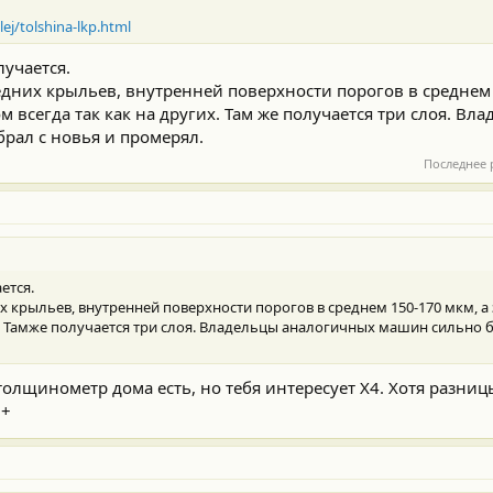
ej/tolshina-lkp.html
лучается.
едних крыльев, внутренней поверхности порогов в среднем 
ом всегда так как на других. Там же получается три слоя. В
брал с новья и промерял.
Последнее 
ется.
х крыльев, внутренней поверхности порогов в среднем 150-170 мкм, а 
их. Тамже получается три слоя. Владельцы аналогичных машин сильно б
толщинометр дома есть, но тебя интересует Х4. Хотя разниц
0+