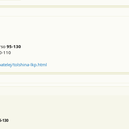
erso
95-130
80-110
atelej/tolshina-lkp.html
5-130