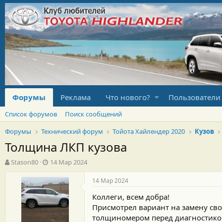
Форумы
Реклама
Что нового?
Пользователи
Список форумов
Поиск сообщений
Форумы
Технический форум
Тойота Хайлендер 2020
Кузов
Толщина ЛКП кузова
А
Д
Stason80
14 Мар 2024
в
а
т
т
14 Мар 2024
о
а
Коллеги, всем добра!
р
н
т
а
Присмотрел вариант на замену свое
е
ч
толщиномером перед диагностикой.