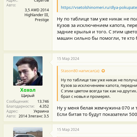
Адрес
Саратов
Авто
https://vsetolshinomeri.ru/dlya-pokupatel
3,5 AWD 2014
Highlander III,
Ну по таблице там уже никак не по
Prestige
Кузов за исключением капота, пер
задние крылья и того. С этим цвет
машин сильно бы помогли, те кто 
15 Мар 2024
Stason80 написал(а):
Ну по таблице там уже никак не получа
Кузов за исключением капота, передни
Хохол
С этим цветом всегда так как на друг
Щирый
брал с новья и промерял.
Сообщения
13.746
Благодарности
4.352
Ну у меня белая жемчужина 070 и 
Адрес
Украина
Если битая то будут показатели 50
Авто
2014 Элеганс 3.5
15 Мар 2024