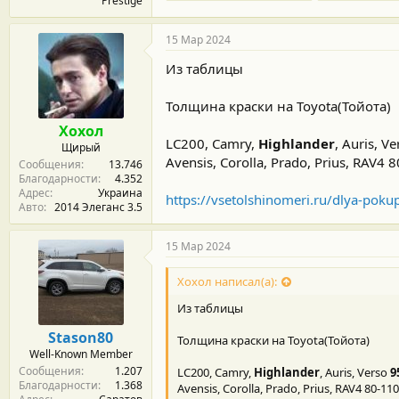
Prestige
15 Мар 2024
Из таблицы
Толщина краски на Toyota(Тойота)
Хохол
LC200, Camry,
Highlander
, Auris, V
Щирый
Avensis, Corolla, Prado, Prius, RAV4 
Сообщения
13.746
Благодарности
4.352
Адрес
Украина
https://vsetolshinomeri.ru/dlya-pokup
Авто
2014 Элеганс 3.5
15 Мар 2024
Хохол написал(а):
Из таблицы
Stason80
Толщина краски на Toyota(Тойота)
Well-Known Member
Сообщения
1.207
LC200, Camry,
Highlander
, Auris, Verso
9
Благодарности
1.368
Avensis, Corolla, Prado, Prius, RAV4 80-110