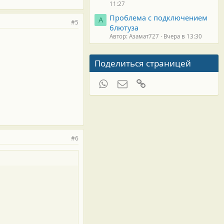
11:27
Проблема с подключением
А
#5
блютуза
Автор: Азамат727
Вчера в 13:30
Поделиться страницей
WhatsApp
Электронная почта
Ссылка
#6