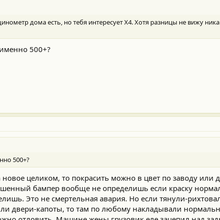
нометр дома есть, но тебя интересует Х4. Хотя разницы не вижу никак
 именно 500+?
нно 500+?
 новое целиком, то покрасить можно в цвет по заводу или 
ашенный бампер вообще не определишь если краску норма
елишь. Это не смертельная авария. Но если тянули-рихтов
или двери-капоты, то там по любому накладывали нормальн
можно отловить. Машине жены грузовик еле зацепил над зад