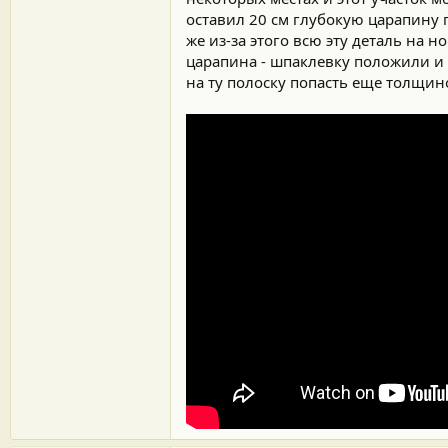
оставил 20 см глубокую царапину п
же из-за этого всю эту деталь на н
царапина - шпаклевку положили и т
на ту полоску попасть еще толщи