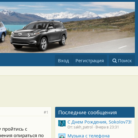
Вход
Регистрация
Поиск
Последние сообщения
#1
С Днем Рождения, Sokolov73!
От: sakh_patrol
Вчера в 23:31
у пройтись с
чения опираться по
Музыка с телефона