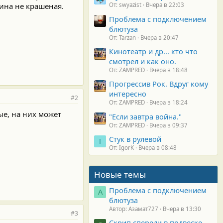
ина не крашеная.
От: swyazist
Вчера в 22:03
Проблема с подключением
блютуза
От: Tarzan
Вчера в 20:47
Кинотеатр и др... кто что
смотрел и как оно.
От: ZAMPRED
Вчера в 18:48
Прогрессив Рок. Вдруг кому
интересно
#2
От: ZAMPRED
Вчера в 18:24
ые, на них может
"Если завтра война."
От: ZAMPRED
Вчера в 09:37
Стук в рулевой
I
От: IgorK
Вчера в 08:48
Новые темы
Проблема с подключением
А
блютуза
Автор: Азамат727
Вчера в 13:30
#3
Скрип спереди в подвеске.