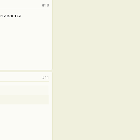
#10
ачивается
#11