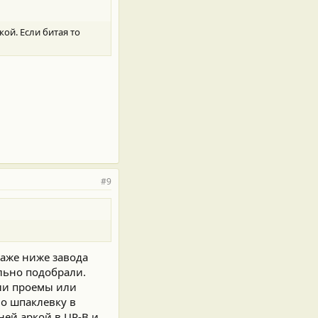
ой. Если битая то
#9
даже ниже завода
льно подобрали.
али проемы или
о шпаклевку в
ней аркой в ЦР-В и