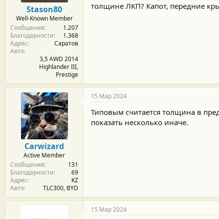
м
а
толщине ЛКП? Капот, передние кры
Stason80
ы
л
Well-Known Member
а
Сообщения
1.207
Благодарности
1.368
Адрес
Саратов
Авто
3,5 AWD 2014
Highlander III,
Prestige
15 Мар 2024
Типовым считается толщина в пред
показать несколько иначе.
Carwizard
Active Member
Сообщения
131
Благодарности
69
Адрес
KZ
Авто
TLC300, BYD
15 Мар 2024