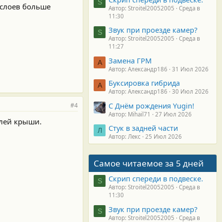
S
 слоев больше
Автор: Stroitel20052005
Среда в
11:30
Звук при проезде камер?
S
Автор: Stroitel20052005
Среда в
11:27
Замена ГРМ
А
Автор: Александр186
31 Июл 2026
Буксировка гибрида
А
Автор: Александр186
30 Июл 2026
С Днём рождения Yugin!
#4
Автор: Mihail71
27 Июл 2026
елей крыши.
Стук в задней части
Л
Автор: Лекс
25 Июл 2026
Самое читаемое за 5 дней
Скрип спереди в подвеске.
S
Автор: Stroitel20052005
Среда в
11:30
Звук при проезде камер?
S
Автор: Stroitel20052005
Среда в