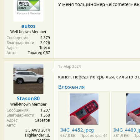
У меня толщиномер «elcometer» вы
autos
Well-Known Member
Сообщения
2.379
Благодарности
3.026
Адрес
Томск
Авто
Touareg CR7
15 Мар 2024
капот, передние крылья, сильно о
Вложения
Stason80
Well-Known Member
Сообщения
1.207
Благодарности
1.368
Адрес
Саратов
Авто
IMG_4452.jpeg
IMG_4489.j
3,5 AWD 2014
Highlander III,
687,8 KB
Просмотры: 44
881,9 KB
Про