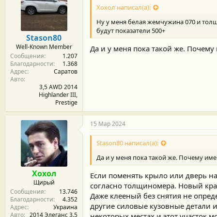
Хохол написал(а):
Ну у меня белая жемчужина 070 и толщи
будут показатели 500+
Stason80
Well-Known Member
Да и у меня пока такой же. Почему
Сообщения
1.207
Благодарности
1.368
Адрес
Саратов
Авто
3,5 AWD 2014
Highlander III,
Prestige
15 Мар 2024
Stason80 написал(а):
Да и у меня пока такой же. Почему име
Хохол
Если поменять крыло или дверь на
Щирый
согласно толщиномера. Новый кр
Сообщения
13.746
Даже клееный без снятия не опред
Благодарности
4.352
другие силовые кузовные детали 
Адрес
Украина
Авто
2014 Элеганс 3.5
некоторых местах и этот участок 