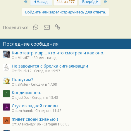
First
Last
г
Назад
244 из 277
Вперёд
о
д
Войдите или зарегистрируйтесь для ответа.
а
р
н
WhatsApp
Электронная почта
Ссылка
Поделиться:
о
с
т
Последние сообщения
и
:
Кинотеатр и др... кто что смотрел и как оно.
От: Mihail71
39 мин. назад
Не заводится с брелка сигнализации
От: Shurik12
Сегодня в 19:57
Пошутим?
От: aMster
Сегодня в 17:08
Кондиционер.
J
От: JustDoc
Сегодня в 13:48
Стук из задней головы
A
От: avchumik
Сегодня в 11:42
Живет своей жизнью )
А
От: Александр186
Сегодня в 06:03