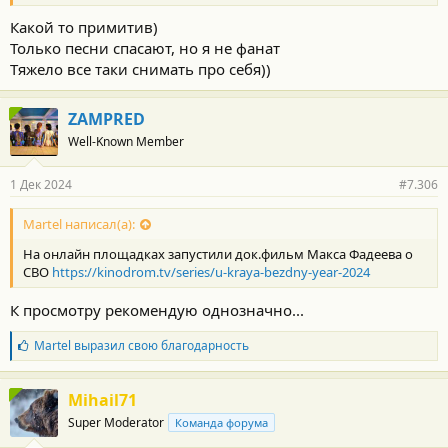
Какой то примитив)
Только песни спасают, но я не фанат
Тяжело все таки снимать про себя))
ZAMPRED
Well-Known Member
1 Дек 2024
#7.306
Martel написал(а):
На онлайн площадках запустили док.фильм Макса Фадеева о
СВО
https://kinodrom.tv/series/u-kraya-bezdny-year-2024
К просмотру рекомендую однозначно...
Б
Martel
выразил свою благодарность
л
а
г
Mihail71
о
Super Moderator
Команда форума
д
а