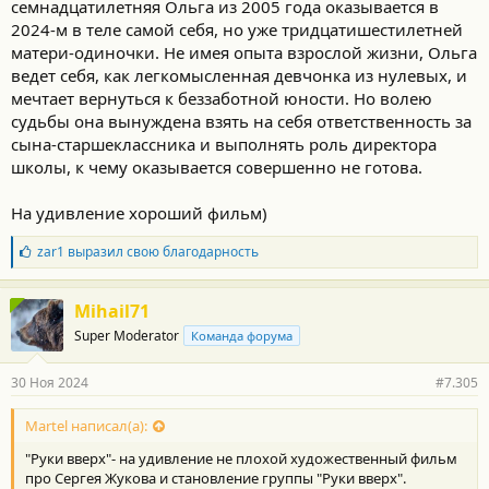
семнадцатилетняя Ольга из 2005 года оказывается в
2024-м в теле самой себя, но уже тридцатишестилетней
матери-одиночки. Не имея опыта взрослой жизни, Ольга
ведет себя, как легкомысленная девчонка из нулевых, и
мечтает вернуться к беззаботной юности. Но волею
судьбы она вынуждена взять на себя ответственность за
сына-старшеклассника и выполнять роль директора
школы, к чему оказывается совершенно не готова.
На удивление хороший фильм)
Б
zar1
выразил свою благодарность
л
а
г
Mihail71
о
Super Moderator
Команда форума
д
а
р
30 Ноя 2024
#7.305
н
о
с
Martel написал(а):
т
"Руки вверх"- на удивление не плохой художественный фильм
и
:
про Сергея Жукова и становление группы "Руки вверх".