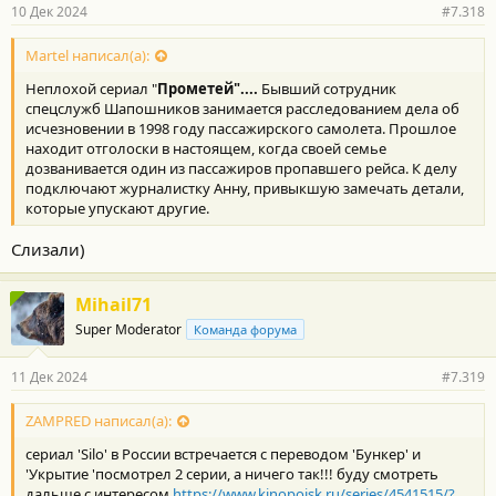
10 Дек 2024
#7.318
Martel написал(а):
Неплохой сериал "
Прометей"....
Бывший сотрудник
спецслужб Шапошников занимается расследованием дела об
исчезновении в 1998 году пассажирского самолета. Прошлое
находит отголоски в настоящем, когда своей семье
дозванивается один из пассажиров пропавшего рейса. К делу
подключают журналистку Анну, привыкшую замечать детали,
которые упускают другие.
Слизали)
Mihail71
Super Moderator
Команда форума
11 Дек 2024
#7.319
ZAMPRED написал(а):
сериал 'Silo' в России встречается с переводом 'Бункер' и
'Укрытие 'посмотрел 2 серии, а ничего так!!! буду смотреть
дальше с интересом
https://www.kinopoisk.ru/series/4541515/?