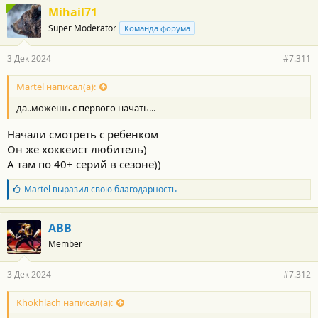
Mihail71
Super Moderator
Команда форума
3 Дек 2024
#7.311
Martel написал(а):
да..можешь с первого начать...
Начали смотреть с ребенком
Он же хоккеист любитель)
А там по 40+ серий в сезоне))
Б
Martel
выразил свою благодарность
л
а
г
АВВ
о
Member
д
а
р
3 Дек 2024
#7.312
н
о
с
Khokhlach написал(а):
т