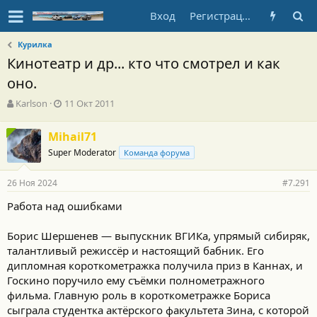
Вход
Регистрация
Курилка
Кинотеатр и др... кто что смотрел и как
оно.
А
Д
Karlson
11 Окт 2011
в
а
т
т
Mihail71
о
а
Super Moderator
р
н
Команда форума
т
а
е
ч
26 Ноя 2024
#7.291
м
а
ы
л
Работа над ошибками
а
Борис Шершенев — выпускник ВГИКа, упрямый сибиряк,
талантливый режиссёр и настоящий бабник. Его
дипломная короткометражка получила приз в Каннах, и
Госкино поручило ему съёмки полнометражного
фильма. Главную роль в короткометражке Бориса
сыграла студентка актёрского факультета Зина, с которой