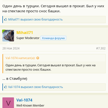
Один день в турции. Сегодня вышел в прокат. Был у них
на спектакле просто снос башки.
Б
Mihail71
выразил свою благодарность
л
а
г
Mihail71
о
Super Moderator
Команда форума
д
а
р
28 Ноя 2024
#7.302
н
о
с
Val-1074 написал(а):
т
Один день в турции. Сегодня вышел в прокат. Был у них на
и
:
спектакле просто снос башки.
... в Стамбуле)
Б
Val-1074
выразил свою благодарность
л
а
г
Val-1074
V
о
Well-Known Member
д