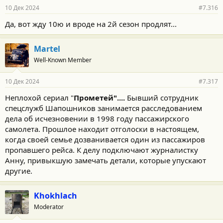
10 Дек 2024
#7.316
Да, вот жду 10ю и вроде на 2й сезон продлят...
Martel
Well-Known Member
10 Дек 2024
#7.317
Неплохой сериал "
Прометей"....
Бывший сотрудник
спецслужб Шапошников занимается расследованием
дела об исчезновении в 1998 году пассажирского
самолета. Прошлое находит отголоски в настоящем,
когда своей семье дозванивается один из пассажиров
пропавшего рейса. К делу подключают журналистку
Анну, привыкшую замечать детали, которые упускают
другие.
Khokhlach
Moderator