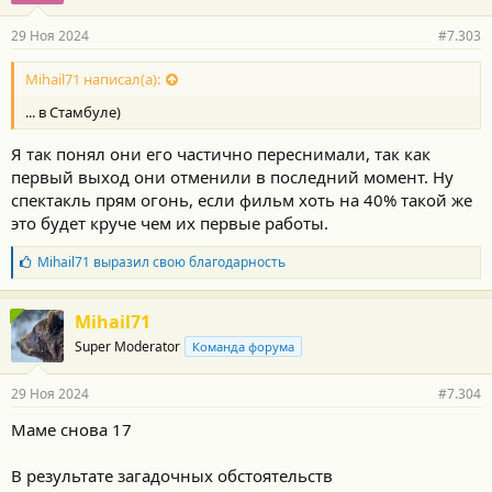
а
р
29 Ноя 2024
#7.303
н
о
с
Mihail71 написал(а):
т
... в Стамбуле)
и
:
Я так понял они его частично переснимали, так как
первый выход они отменили в последний момент. Ну
спектакль прям огонь, если фильм хоть на 40% такой же
это будет круче чем их первые работы.
Б
Mihail71
выразил свою благодарность
л
а
г
Mihail71
о
Super Moderator
Команда форума
д
а
р
29 Ноя 2024
#7.304
н
о
Маме снова 17
с
т
и
В результате загадочных обстоятельств
: