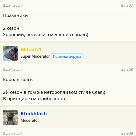
р
2 Дек 2024
#7.307
н
о
Праздники
с
т
и
2 сезон
:
Хороший, веселый, смешной сериал))
Mihail71
Super Moderator
Команда форума
3 Дек 2024
#7.308
Король Талсы
2й сезон в том же неторопливом стиле Слая))
В принципе смотрибельно)
Khokhlach
Moderator
3 Дек 2024
#7.309