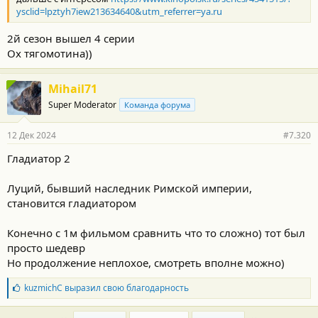
ysclid=lpztyh7iew213634640&utm_referrer=ya.ru
2й сезон вышел 4 серии
Ох тягомотина))
Mihail71
Super Moderator
Команда форума
12 Дек 2024
#7.320
Гладиатор 2
Луций, бывший наследник Римской империи,
становится гладиатором
Конечно с 1м фильмом сравнить что то сложно) тот был
просто шедевр
Но продолжение неплохое, смотреть вполне можно)
Б
kuzmichC
выразил свою благодарность
л
а