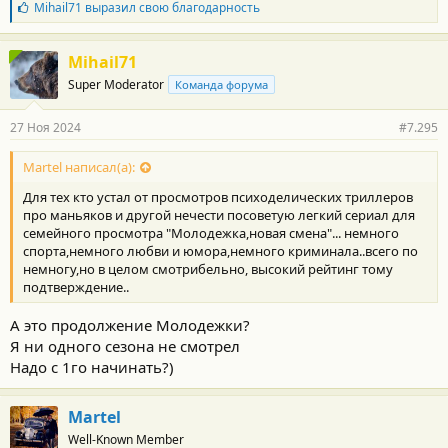
Б
Mihail71
выразил свою благодарность
л
а
г
Mihail71
о
Super Moderator
Команда форума
д
а
р
27 Ноя 2024
#7.295
н
о
с
Martel написал(а):
т
Для тех кто устал от просмотров психоделических триллеров
и
:
про маньяков и другой нечести посоветую легкий сериал для
семейного просмотра "Молодежка,новая смена"... немного
спорта,немного любви и юмора,немного криминала..всего по
немногу,но в целом смотрибельно, высокий рейтинг тому
подтверждение..
А это продолжение Молодежки?
Я ни одного сезона не смотрел
Надо с 1го начинать?)
Martel
Well-Known Member