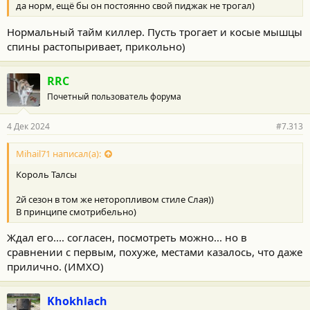
да норм, ещё бы он постоянно свой пиджак не трогал)
и
:
Нормальный тайм киллер. Пусть трогает и косые мышцы
спины растопыривает, прикольно)
RRC
Почетный пользователь форума
4 Дек 2024
#7.313
Mihail71 написал(а):
Король Талсы
2й сезон в том же неторопливом стиле Слая))
В принципе смотрибельно)
Ждал его.... согласен, посмотреть можно... но в
сравнении с первым, похуже, местами казалось, что даже
прилично. (ИМХО)
Khokhlach