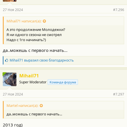
27 Ноя 2024
#7.296
Mihail71 написал(а):
А это продолжение Молодежки?
Я ни одного сезона не смотрел
Надо с 1го начинать?)
да..можешь с первого начать...
Б
Mihail71
выразил свою благодарность
л
а
г
Mihail71
о
Super Moderator
Команда форума
д
а
р
27 Ноя 2024
#7.297
н
о
с
Martel написал(а):
т
да..можешь с первого начать...
и
:
2013 год)