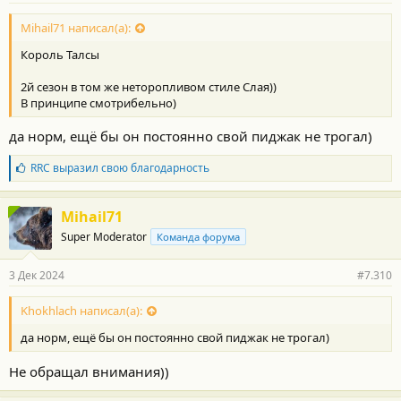
Mihail71 написал(а):
Король Талсы
2й сезон в том же неторопливом стиле Слая))
В принципе смотрибельно)
да норм, ещё бы он постоянно свой пиджак не трогал)
Б
RRC
выразил свою благодарность
л
а
г
Mihail71
о
Super Moderator
Команда форума
д
а
р
3 Дек 2024
#7.310
н
о
с
Khokhlach написал(а):
т
да норм, ещё бы он постоянно свой пиджак не трогал)
и
:
Не обращал внимания))