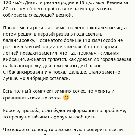
120 км/ч. Диски и резина родные 19 дюймов. Резина за
т
и
80 тыс. км общего пробега уже на исходе менять
:
собираюсь следующей весной.
После смены резины с зимы на лето покатался месяц, а
потом решил в первый раз за 3 года сделать
балансировку. После этого больше 110 км/ч особо не
разгонялся и вибрации не замечал. А вот во время
летней поездки заметил, что 120-130км/ч - сильная
вибрация, аж капот трясётся. Как доехал до города заехал
на балансировку, действительно дисбаланс.
Отбалансировали и я поехал дальше. Стало заметно
лучше, но вибрация осталась.
Есть полный комплект зимних колёс, но менять и
сравнивать пока не охота.
Короче, просьба, если будет информация по проблеме,
то прошу не забывать форум и сообщить.
Что касается совета, то рекомендую проверить все ли