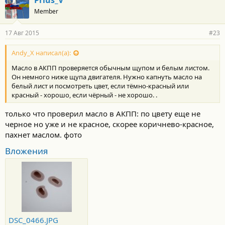
о
Member
д
а
р
17 Авг 2015
#23
н
о
с
Andy_X написал(а):
т
Масло в АКПП проверяется обычным щупом и белым листом.
и
:
Он немного ниже щупа двигателя. Нужно капнуть масло на
белый лист и посмотреть цвет, если тёмно-красный или
красный - хорошо, если чёрный - не хорошо. .
только что проверил масло в АКПП: по цвету еще не
черное но уже и не красное, скорее коричнево-красное,
пахнет маслом. фото
Вложения
DSC_0466.JPG