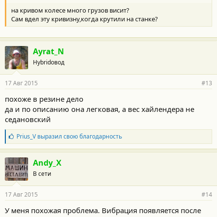
на кривом колесе много грузов висит?
Сам вдел эту кривизну,когда крутили на станке?
Ayrat_N
Hybridовод
17 Авг 2015
#13
похоже в резине дело
да и по описанию она легковая, а вес хайлендера не
седановский
Б
Prius_V
выразил свою благодарность
л
а
г
Andy_X
о
В сети
д
а
р
17 Авг 2015
#14
н
о
У меня похожая проблема. Вибрация появляется после
с