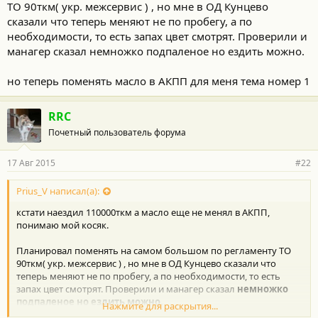
ТО 90ткм( укр. межсервис ) , но мне в ОД Кунцево
сказали что теперь меняют не по пробегу, а по
необходимости, то есть запах цвет смотрят. Проверили и
манагер сказал немножко подпаленое но ездить можно.
но теперь поменять масло в АКПП для меня тема номер 1
RRC
Почетный пользователь форума
17 Авг 2015
#22
Prius_V написал(а):
кстати наездил 110000ткм а масло еще не менял в АКПП,
понимаю мой косяк.
Планировал поменять на самом большом по регламенту ТО
90ткм( укр. межсервис ) , но мне в ОД Кунцево сказали что
теперь меняют не по пробегу, а по необходимости, то есть
запах цвет смотрят. Проверили и манагер сказал
немножко
подпаленое но ездить можно.
Нажмите для раскрытия...