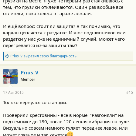
грузики на месте. Я уже не первый раз сталкиваюсь с
тем, что грузики отклеиваются. Один раз вообще все
отлетели, пока колеса в гараже лежали.
И ещё вопрос: стоит ли защита? Я так понимаю, что
кардан цепляется к раздатке. Износ подшипников или
раздатки у нас уже не единичный случай. Может чего
перегревается из-за защиты там?
Б
Prius_V
выразил свою благодарность
л
а
г
Prius_V
о
Member
д
а
р
17 Авг 2015
#15
н
о
Только вернулся со станции.
с
т
и
Проверили крестовины - все в норме. "Разгоняли" на
:
подъемнике до 180, после 120 легкая вибрация на руле.
Визуально совсем немного гуляет переднее левое, или
может грязное и так кажется
.