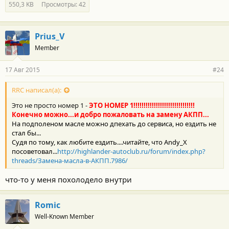
550,3 KB
Просмотры: 42
Prius_V
Member
17 Авг 2015
#24
RRC написал(а):
Это не просто номер 1 -
ЭТО НОМЕР 1!!!!!!!!!!!!!!!!!!!!!!!!!!!!!!
Конечно можно...и добро пожаловать на замену АКПП...
На подполеном масле можно дпехать до сервиса, но ездить не
стал бы...
Судя по тому, как любите ездить....читайте, что Andy_X
посоветовал...
http://highlander-autoclub.ru/forum/index.php?
threads/Замена-масла-в-АКПП.7986/
что-то у меня похолодело внутри
Romic
Well-Known Member