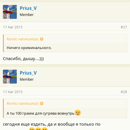
Prius_V
Member
17 Авг 2015
#27
Romic написал(а):
Ничего криминального.
Спасибо, дышу....)))
Prius_V
Member
17 Авг 2015
#28
Romic написал(а):
А ты 100 грамм для сугрева вовнутрь
сегодня еще ездить, да и вообще я только по