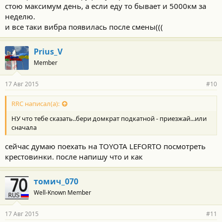
стою максимум день, а если еду то бывает и 5000км за
неделю.
и все таки вибра появилась после смены(((
Prius_V
Member
17 Авг 2015
#10
RRC написал(а):
НУ что тебе сказать..бери домкрат подкатной - приезжай...или
сначала
сейчас думаю поехать на TOYOTA LEFORTO посмотреть
крестовинки. после напишу что и как
томич_070
Well-Known Member
17 Авг 2015
#11