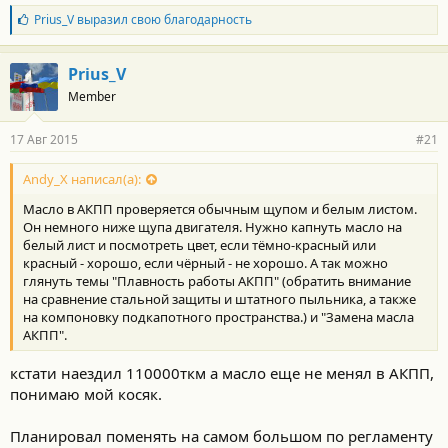
Б
Prius_V
выразил свою благодарность
л
а
г
Prius_V
о
Member
д
а
р
17 Авг 2015
#21
н
о
с
Andy_X написал(а):
т
Масло в АКПП проверяется обычным щупом и белым листом.
и
:
Он немного ниже щупа двигателя. Нужно капнуть масло на
белый лист и посмотреть цвет, если тёмно-красный или
красный - хорошо, если чёрный - не хорошо. А так можно
глянуть темы "Плавность работы АКПП" (обратить внимание
на сравнение стальной защиты и штатного пыльника, а также
на компоновку подкапотного пространства.) и "Замена масла
АКПП".
кстати наездил 110000ткм а масло еще не менял в АКПП,
понимаю мой косяк.
Планировал поменять на самом большом по регламенту