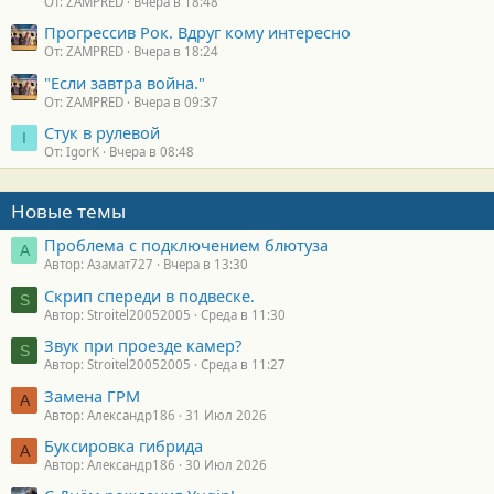
От: ZAMPRED
Вчера в 18:48
Прогрессив Рок. Вдруг кому интересно
От: ZAMPRED
Вчера в 18:24
"Если завтра война."
От: ZAMPRED
Вчера в 09:37
Стук в рулевой
I
От: IgorK
Вчера в 08:48
Новые темы
Проблема с подключением блютуза
А
Автор: Азамат727
Вчера в 13:30
Скрип спереди в подвеске.
S
Автор: Stroitel20052005
Среда в 11:30
Звук при проезде камер?
S
Автор: Stroitel20052005
Среда в 11:27
Замена ГРМ
А
Автор: Александр186
31 Июл 2026
Буксировка гибрида
А
Автор: Александр186
30 Июл 2026