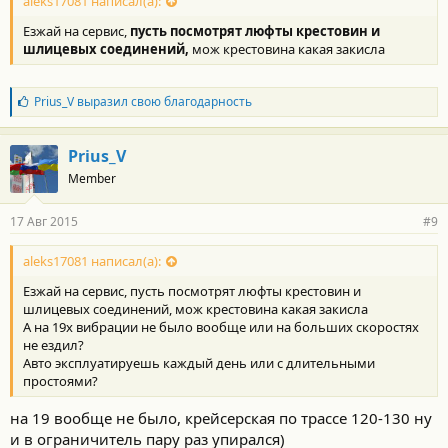
aleks17081 написал(а):
Езжай на сервис,
пусть посмотрят люфты крестовин и
шлицевых соединений,
мож крестовина какая закисла
Б
Prius_V
выразил свою благодарность
л
а
г
Prius_V
о
Member
д
а
р
17 Авг 2015
#9
н
о
с
aleks17081 написал(а):
т
Езжай на сервис, пусть посмотрят люфты крестовин и
и
:
шлицевых соединений, мож крестовина какая закисла
А на 19х вибрации не было вообще или на больших скоростях
не ездил?
Авто эксплуатируешь каждый день или с длительными
простоями?
на 19 вообще не было, крейсерская по трассе 120-130 ну
и в ограничитель пару раз упирался)