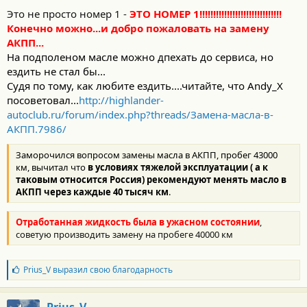
но теперь поменять масло в АКПП для меня тема номер 1
Это не просто номер 1 -
ЭТО НОМЕР 1!!!!!!!!!!!!!!!!!!!!!!!!!!!!!!
Конечно можно...и добро пожаловать на замену
АКПП...
На подполеном масле можно дпехать до сервиса, но
ездить не стал бы...
Судя по тому, как любите ездить....читайте, что Andy_X
посоветовал...
http://highlander-
autoclub.ru/forum/index.php?threads/Замена-масла-в-
АКПП.7986/
Заморочился вопросом замены масла в АКПП, пробег 43000
км, вычитал что
в условиях тяжелой эксплуатации ( а к
таковым относится Россия) рекомендуют менять масло в
АКПП через каждые 40 тысяч км
.
Отработанная жидкость была в ужасном состоянии
,
советую производить замену на пробеге 40000 км
Б
Prius_V
выразил свою благодарность
л
а
г
Prius_V