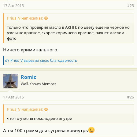
17 Авг 2015
#25
Prius_V написал(а):
только что проверил масло в АКПП: по цвету еще не черное но
уже и не красное, скорее коричнево-красное, пахнет маслом.
фото
Ничего криминального.
Б
Prius_V
выразил свою благодарность
л
а
г
Romic
о
Well-Known Member
д
а
р
17 Авг 2015
#26
н
о
с
Prius_V написал(а):
т
что-то у меня похолодело внутри
и
:
А ты 100 грамм для сугрева вовнутрь