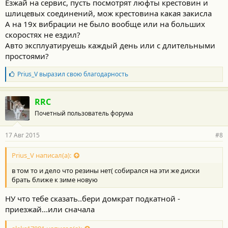
Езжай на сервис, пусть посмотрят люфты крестовин и
шлицевых соединений, мож крестовина какая закисла
А на 19х вибрации не было вообще или на больших
скоростях не ездил?
Авто эксплуатируешь каждый день или с длительными
простоями?
Б
Prius_V
выразил свою благодарность
л
а
г
RRC
о
Почетный пользователь форума
д
а
р
17 Авг 2015
#8
н
о
с
Prius_V написал(а):
т
в том то и дело что резины нет( собирался на эти же диски
и
:
брать ближе к зиме новую
НУ что тебе сказать..бери домкрат подкатной -
приезжай...или сначала