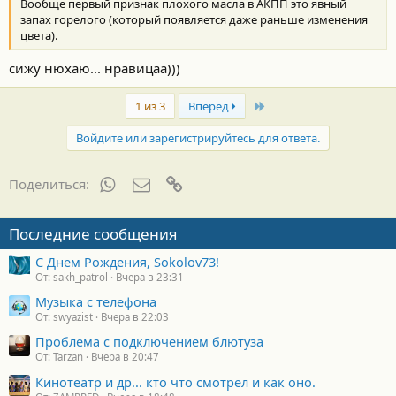
Вообще первый признак плохого масла в АКПП это явный
запах горелого (который появляется даже раньше изменения
цвета).
сижу нюхаю... нравицаа)))
Last
1 из 3
Вперёд
Войдите или зарегистрируйтесь для ответа.
WhatsApp
Электронная почта
Ссылка
Поделиться:
Последние сообщения
С Днем Рождения, Sokolov73!
От: sakh_patrol
Вчера в 23:31
Музыка с телефона
От: swyazist
Вчера в 22:03
Проблема с подключением блютуза
От: Tarzan
Вчера в 20:47
Кинотеатр и др... кто что смотрел и как оно.