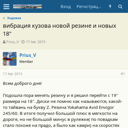
Вход
Регистрация
Ходовая
вибрация кузова новой резине и новых
18"
А
Д
Prius_V
17 Авг 2015
в
а
т
т
Prius_V
о
а
Member
р
н
т
а
е
ч
17 Авг 2015
#1
м
а
ы
л
Всем доброго дня!
а
Подошла пора менять резину и я решил перейти с 19"
размера на 18". Диски не помню как называются, какой-
то тайвань на букву Z. Резина Yokahama Avid Envigor
245/60. В итоге получил большой плюс в мягкости на
дороге, но не большой минус в рулежке( по повадкам
стало похоже на прадо, а было как камри) на скоростях