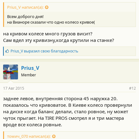
Prius_V написал(а):
Всем доброго дня!
на Вианоре сказали что одно колесо кривое(
на кривом колесе много грузов висит?
Сам вдел эту кривизну,когда крутили на станке?
Б
Prius_V
выразил свою благодарность
л
а
г
Prius_V
о
Member
д
а
р
17 Авг 2015
#12
н
о
заднее левое, внутренняя сторона 45 наружка 20.
с
показалось что кривоватое. В Киеве колесо провернули
т
и
на диске когда баланс делали, стало ровное, ну может
:
чуток прыгает. На TIRE PROS смотрел я и три мастера
вроде все колеса ровные.
томич_070 написал(а):