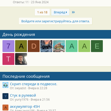
Ответы
11
23 Янв 2024
Last
1 из 18
Вперёд
Войдите или зарегистрируйтесь для ответа.
День рождения
7
A
D
А
А
Е
Т
Последние сообщения
Скрип спереди в подвеске.
От: swyazist
Вчера в 22:28
Стук в рулевой
Y
От: yuriy1976
Вчера в 21:56
аккумулятор 45H
А
От: Александр186
Вчера в 20:37