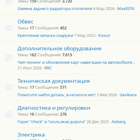
Темы
159
Сообщения
3.720
Замена заднего радиатора отопителя
4 Мар 2026
Max8376
Обвес
Темы
17
Сообщения
452
Крепление запаски снаружи
7 Мар 2023
Хохол
Дополнительное оборудование
Темы
162
Сообщения
7.613
Чип-тюнинг и обновление карт навигации на автомобилях Toyota и Lexus
21 Июл 2026
RRC
Техническая документация
Темы
17
Сообщения
571
Помогите найти деталь, в каталоге нет!
3 Фев 2026
davikana
Диагностика и регулировки
Темы
16
Сообщения
276
Горит "check" и "скользкая дорога"
28 Дек 2025
Aisberg
Электрика