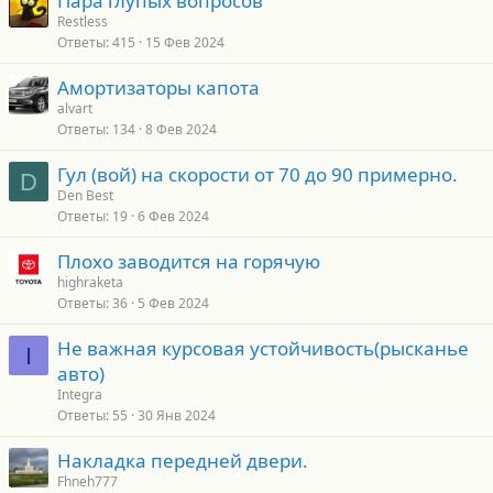
Пара глупых вопросов
Restless
Ответы
415
15 Фев 2024
Амортизаторы капота
alvart
Ответы
134
8 Фев 2024
Гул (вой) на скорости от 70 до 90 примерно.
D
Den Best
Ответы
19
6 Фев 2024
Плохо заводится на горячую
highraketa
Ответы
36
5 Фев 2024
Не важная курсовая устойчивость(рысканье
I
авто)
Integra
Ответы
55
30 Янв 2024
Накладка передней двери.
Fhneh777