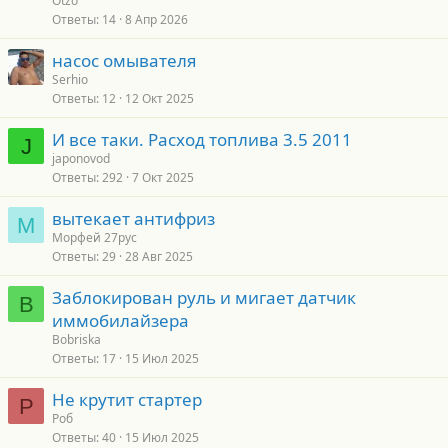
Otzo
Ответы
14
8 Апр 2026
насос омывателя
Serhio
Ответы
12
12 Окт 2025
И все таки. Расход топлива 3.5 2011
J
japonovod
Ответы
292
7 Окт 2025
вытекает антифриз
М
Морфей 27рус
Ответы
29
28 Авг 2025
Заблокирован руль и мигает датчик
B
иммобилайзера
Bobriska
Ответы
17
15 Июл 2025
Не крутит стартер
Р
Роб
Ответы
40
15 Июл 2025