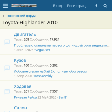
Вход
Регистрация
Технический форум
Toyota-Highlander 2010
Двигатель
Темы
208
Сообщения
17.924
Проблема с клапанами первого цилиндра(горит индикатор скольжения)
10 Июн 2026
vega1889
Кузов
Темы
160
Сообщения
5.202
Лобовое стекло на Хай 2 с полным обогревом
19 Апр 2026
Kosa4evskiy
Ходовая
Темы
201
Сообщения
7.557
Рулевая Рейка
22 Май 2026
Ban81
Салон