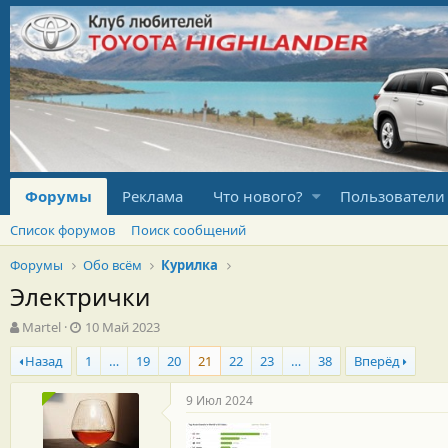
Форумы
Реклама
Что нового?
Пользователи
Список форумов
Поиск сообщений
Форумы
Обо всём
Курилка
Электрички
А
Д
Martel
10 Май 2023
в
а
Назад
1
…
19
20
21
22
23
…
38
Вперёд
т
т
о
а
р
н
9 Июл 2024
т
а
е
ч