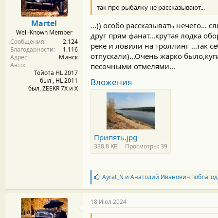
так про рыбалку не рассказывают...
Martel
...)) особо рассказывать нечего...
Well-Known Member
друг прям фанат...крутая лодка о
Сообщения
2.124
реке и ловили на троллинг ...так с
Благодарности
1.116
отпускали)...Очень жарко было,ку
Адрес
Минск
Авто
песочными отмелями...
Тойота HL 2017
был , HL 2011
Вложения
был, ZEEKR 7X и Х
Припять.jpg
338,8 KB
Просмотры: 39
Б
Ayrat_N
и
Анатолий Иванович
поблагод
л
а
г
18 Июл 2024
о
д