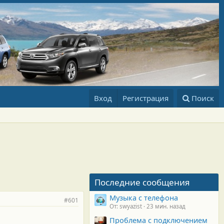
Вход
Регистрация
Поиск
Последние сообщения
Музыка с телефона
#601
От: swyazist
23 мин. назад
Проблема с подключением