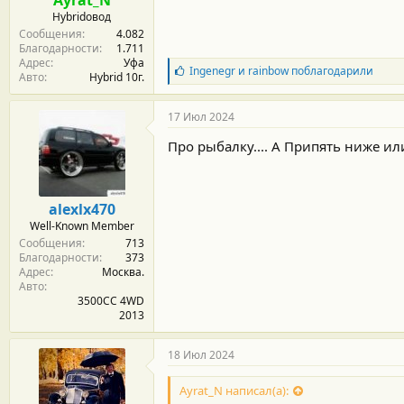
с
Hybridовод
т
Сообщения
4.082
и
Благодарности
1.711
:
Адрес
Уфа
Б
Ingenegr
и
rainbow
поблагодарили
Авто
Hybrid 10г.
л
а
г
17 Июл 2024
о
д
Про рыбалку.... А Припять ниже и
а
р
н
о
alexlx470
с
Well-Known Member
т
Сообщения
713
и
Благодарности
373
:
Адрес
Москва.
Авто
3500CC 4WD
2013
18 Июл 2024
Ayrat_N написал(а):