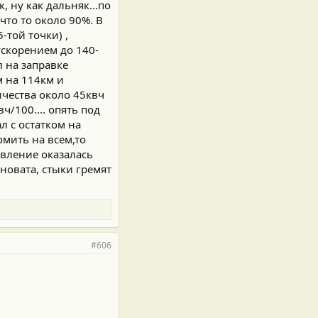
, ну как дальняк...по
что то около 90%. В
-той точки) ,
ускорением до 140-
л на заправке
м на 114км и
ичества около 45квч
ч/100.... опять под
л с остатком на
омить на всем,то
ивление оказалась
новата, стыки гремят
#606