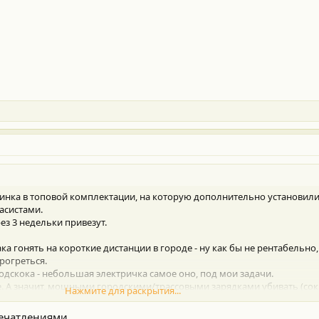
шинка в топовой комплектации, на которую дополнительно установили
асистами.
рез 3 недельки привезут.
а гонять на короткие дистанции в городе - ну как бы не рентабельно,
рогреться.
подскока - небольшая электричка самое оно, под мои задачи.
ке. А значит, мощными городскими/трассовыми зарядками убивать (сок
Нажмите для раскрытия...
и как не крути, а баты таки убиваются, не смотря на рекламные зав
давшись на рекламу вкачивал всегда свою Теслу только на самых мо
чатлениями....