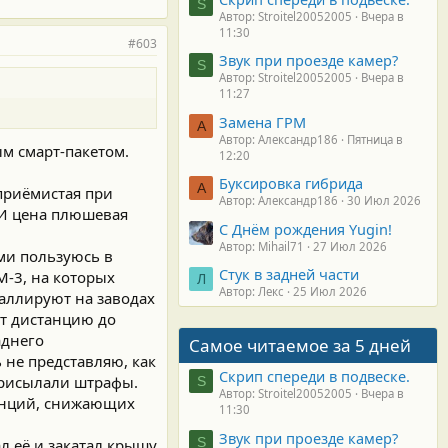
S
а. А по сему наш выбор
Автор: Stroitel20052005
Вчера в
токами разряда, и
11:30
#603
Звук при проезде камер?
ВАХ в батах. (ВАХ -
S
Автор: Stroitel20052005
Вчера в
11:27
Замена ГРМ
А
Автор: Александр186
Пятница в
ым смарт-пакетом.
12:20
Буксировка гибрида
А
 приёмистая при
Автор: Александр186
30 Июл 2026
. И цена плюшевая
С Днём рождения Yugin!
Автор: Mihail71
27 Июл 2026
ими пользуюсь в
Стук в задней части
 М-3, на которых
Л
Автор: Лекс
25 Июл 2026
таллируют на заводах
ит дистанцию до
аднего
Самое читаемое за 5 дней
 не представляю, как
Скрип спереди в подвеске.
присылали штрафы.
S
Автор: Stroitel20052005
Вчера в
танций, снижающих
11:30
Звук при проезде камер?
S
л её и закатал крышу