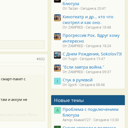
блютуза
От: Tarzan
Сегодня в 20:47
Кинотеатр и др... кто что
смотрел и как оно.
От: ZAMPRED
Сегодня в 18:48
Прогрессив Рок. Вдруг кому
интересно
От: ZAMPRED
Сегодня в 18:24
С Днем Рождения, Sokolov73!
#602
От: Yugin
Сегодня в 15:47
"Если завтра война."
От: ZAMPRED
Сегодня в 09:37
 смарт-пакет с
Стук в рулевой
I
От: IgorK
Сегодня в 08:48
 там и аккум не
Новые темы
Проблема с подключением
А
блютуза
ращать) ресурс баты -
лекашки маркетологов.
Автор: Азамат727
Сегодня в 13:30
щных зарядках на
Скрип спереди в подвеске.