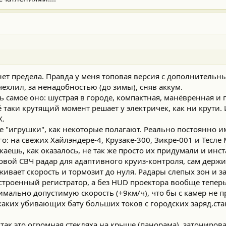
 был вынужден заказать новую бату за $20К, так как былая тупо подохл
с побольше батареей по ёмкости, что бы не топить на ней огромными 
 3,5 КВт штатной зарядочкой.
0 лет бате точно ничего не станется, при понимании хим.процессов и 
ов).
нет предела. Правда у меня топовая версия с дополнительн
ехлил, за ненадобностью (до зимы), сняв аккум.
ь самое оно: шустрая в городе, компактная, манёвренная и
ё таки крутящий момент решает у электричек, как ни крути
Х.
е "игрушки", как некоторые полагают. Реально постоянно 
ого: на свежих Хайлэндере-4, Крузаке-300, Зикре-001 и Тесле
аешь, как оказалось, не так же просто их придумали и инс
овой СВЧ радар для адаптивного круиз-контроля, сам держ
живает скорость и тормозит до нуля. Радары слепых зон и з
строенный регистратор, а без HUD проектора вообще теперь
мально допустимую скорость (+9км/ч), что бы с камер не 
икаких убивающих бату больших токов с городских заряд.с
так это огромная стекляха на крыше (панорама), затонирова