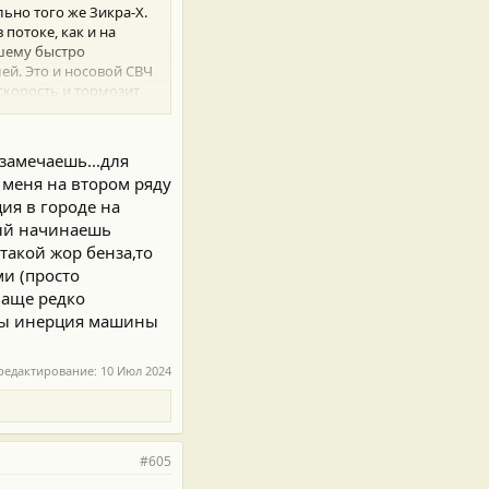
льно того же Зикра-Х.
потоке, как и на
ошему быстро
ей. Это и носовой СВЧ
скорость и тормозит
проектора вообще
 с камер не
 замечаешь...для
щих запас циклов
 меня на втором ряду
ция в городе на
 крышу в чёрное.
с кондеем и музыкой.
ный начинаешь
такой жор бенза,то
ми (просто
ваще редко
 бы инерция машины
редактирование:
10 Июл 2024
ти), ежели не получится
#605