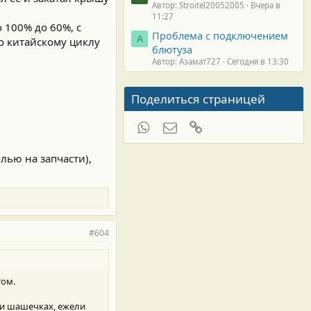
Автор: Stroitel20052005
Вчера в
11:27
 100% до 60%, с
Проблема с подключением
А
по китайскому циклу
блютуза
Автор: Азамат727
Сегодня в 13:30
Поделиться страницей
WhatsApp
Электронная почта
Ссылка
олью на запчасти),
#604
том.
ри шашечках, ежели