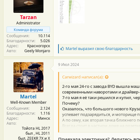
м
а
ы
л
а
Tarzan
Administrator
Команда форума
Сообщения
10.114
Благодарности
5.026
Адрес
Красногорск
Б
Martel
выразил свою благодарность
Авто
Geely Monjaro
л
а
г
9 Июл 2024
о
д
Carwizard написал(а):
а
р
2-го мая 24-го с завода BYD вышла ма
н
современными наворотами и драйвер-
о
Martel
7-го мая я её таки решился и купил, че
с
Well-Known Member
Почему?
т
Сообщения
2.124
и
Оказалось, что большого нового Крузак
Благодарности
1.116
:
успевает подзарядиться, и моторище п
Адрес
Минск
А по сему, как вторая тачка ближнего 
Авто
Всегда стоит в частном доме на розет
Тойота HL 2017
нет надобности, ибо большущими токам
был , HL 2011
Лично знаю гуманитария, который под
был, ZEEKR 7X и Х
Приехала электричка? Делитесь впе