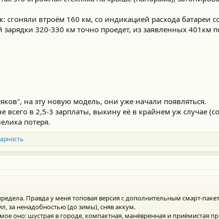
: сгоняли втроём 160 км, со индикацией расхода батареи со
й зарядки 320-330 км точно проедет, из заявленных 401км 
ков", на эту новую модель, они уже начали появляться.
не всего в 2,5-3 зарплаты, выкину её в крайнем уж случае (с
елика потеря.
арность
 предела. Правда у меня топовая версия с дополнительным смарт-паке
л, за ненадобностью (до зимы), сняв аккум.
амое оно: шустрая в городе, компактная, манёвренная и приёмистая п