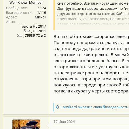
Well-Known Member
сие потребно. Всё таки крутящий момен
т
Сообщения
2.124
и
Доп функции в наворотах совсем не "и
Благодарности
1.116
:
других авто до этого: на свежих Хайлэн
Адрес
Минск
привыкаешь, как оказалось, не так же
Авто
радар для адаптивного круиз-контроля
Тойота HL 2017
до нуля. Радары слепых зон и заднего
был , HL 2011
теперь не представляю, как быстро и 
был, ZEEKR 7X и Х
Вот и я об этом же....хорошая элек
присылали штрафы.
По поводу панорамы соглашусь ...д
Зарядка только от дом розетки, никак
заднего ряда да,красиво и ехать 
заряд/разряд.
в электричке ездят редко...В моем 
Единственно что нафиг не нужно - так 
По пробегу на выходных вышло так: сг
электричке это большое благо...Е
То есть с одной зарядки 320-330 км то
оттормаживаться и чувствуешь как
Таможка - $0.00
на электричке ровно наоборот...н
Утиль сбор - $0,00
отпускаешь газ) и при этом возращ
Налог на транспорт - $0,00
пользуюсь в городе при спокойной
Бесплатные парковки в городе.
погасла аккурат у черты светофор
Короче - зело понравилось.
Набрал с Алишки некоторых "ништяков"
Ну даже если и сломается, то по цене в
Б
починить, не велика потеря.
Carwizard
выразил свою благодарность
л
а
г
17 Июл 2024
о