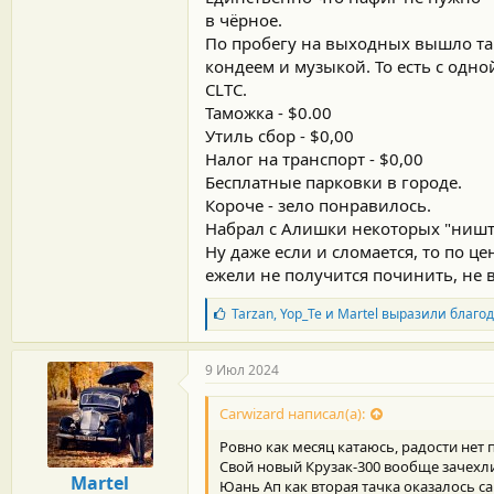
в чёрное.
По пробегу на выходных вышло так
кондеем и музыкой. То есть с одно
CLTC.
Таможка - $0.00
Утиль сбор - $0,00
Налог на транспорт - $0,00
Бесплатные парковки в городе.
Короче - зело понравилось.
Набрал с Алишки некоторых "ништя
Ну даже если и сломается, то по це
ежели не получится починить, не в
Б
Tarzan
,
Yop_Te
и
Martel
выразили благод
л
а
г
9 Июл 2024
о
д
Carwizard написал(а):
а
р
Ровно как месяц катаюсь, радости нет
н
Свой новый Крузак-300 вообще зачехли
о
Martel
Юань Ап как вторая тачка оказалось с
с