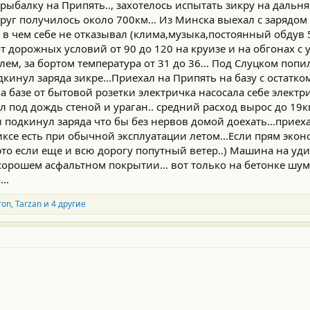
рыбалку на Припять.., захотелось испытать зикру на дальняк
круг получилось около 700км... Из Минска выехал с зарядом 
 в чем себе не отказывал (клима,музыка,постоянный обдув 5
 дорожных условий от 90 до 120 на круизе и на обгонах с 
лем, за бортом температура от 31 до 36... Под Слуцком попи
кинул заряда зикре...Приехал на Припять на базу с остатко
На базе от бытовой розетки электричка насосала себе электр
л под дождь стеной и ураган.. средний расход вырос до 19кв
подкинул заряда что бы без нервов домой доехать...приеха
 иксе есть при обычной эксплуатации летом...Если прям экон
 это если еще и всю дорогу попутный ветер..) Машина на уд
хорошем асфальтном покрытии... вот только на бетонке шум
..
ron
,
Tarzan
и 4 другие