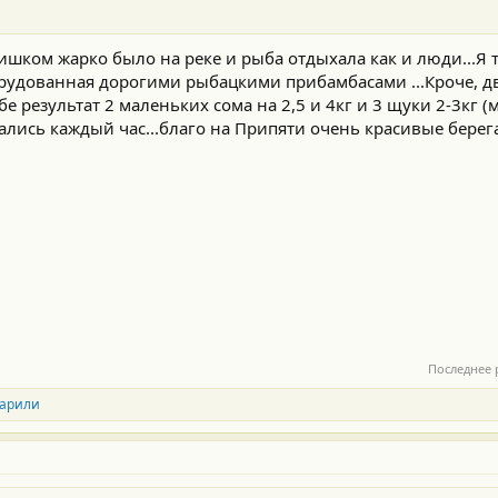
 слишком жарко было на реке и рыба отдыхала как и люди...Я т
борудованная дорогими рыбацкими прибамбасами ...Кроче, д
ебе результат 2 маленьких сома на 2,5 и 4кг и 3 щуки 2-3кг 
пались каждый час...благо на Припяти очень красивые берег
Последнее 
арили