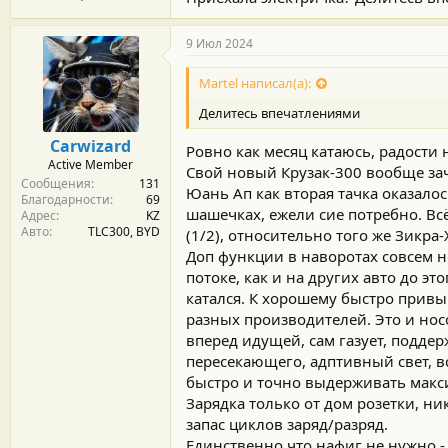
сотню КВт. И через всего то 1,5 годика
НЕ супер мощная тачка по лошадям, и 
заряжать только по ночам с розетки на
9 Июл 2024
При столь щадящих токовых режимах 8-1
вольт-амперная характеристика режим
Martel написал(а):
Делитесь впечатлениями
Carwizard
Ровно как месяц катаюсь, радости 
Active Member
Свой новый Крузак-300 вообще зач
Сообщения
131
Юань Ап как вторая тачка оказалос
Благодарности
69
шашечках, ежели сие потребно. Вс
Адрес
KZ
Авто
TLC300, BYD
(1/2), относительно того же Зикра-
Доп функции в наворотах совсем н
потоке, как и на других авто до эт
катался. К хорошему быстро привык
разных производителей. Это и нос
вперед идущей, сам газует, поддер
пересекающего, адптивный свет, в
быстро и точно выдерживать макси
Зарядка только от дом розетки, н
запас циклов заряд/разряд.
Единственно что нафиг не нужно - 