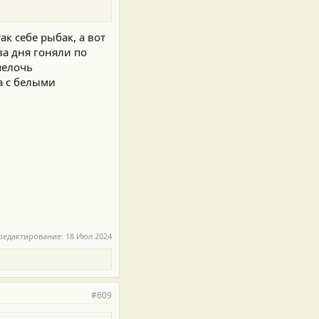
ак себе рыбак, а вот
ва дня гоняли по
(мелочь
а с белыми
редактирование:
18 Июл 2024
#609