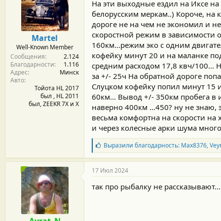
д
На эти выходные ездил на Иксе на 
а
белорусским меркам..) Короче, на 
р
дороге не на чем не экономил и не
н
о
скоростной режим в зависимости от
Martel
с
160км...режим эко с одним двигате
Well-Known Member
т
кофейку минут 20 и на маланке под
Сообщения
2.124
и
Благодарности
1.116
:
средним расходом 17,8 квч/100... 
Адрес
Минск
за +/- 25ч На обратной дороге попа
Авто
Слуцком кофейку попил минут 15 и 
Тойота HL 2017
был , HL 2011
60км... Вывод +/- 350км пробега в
был, ZEEKR 7X и Х
наверно 400км ...450? ну не знаю,
весьма комфортна на скорости на 
и через колесные арки шума много.
Б
Выразили благодарность:
Max8376
,
Vey
л
а
г
17 Июл 2024
о
д
так про рыбалку не рассказывают...
а
р
н
о
Ayrat_N