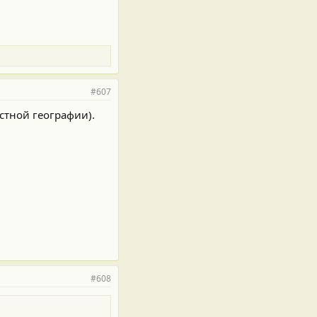
#607
стной географии).
#608