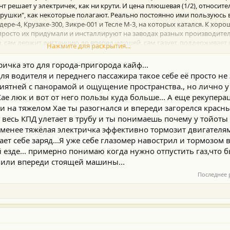
т решает у электричек, как ни крути. И цена плюшевая (1/2), относите
грушки", как некоторые полагают. Реально постоянно ими пользуюсь в 
дере-4, Крузаке-300, Зикре-001 и Тесле М-3, на которых катался. К хор
 просто их придумали и инсталлируют на заводах разных производител
, сам держит дистанцию до вперед идущей, сам газует, поддерживает 
Нажмите для раскрытия...
 пересекающего, адптивный свет, встроенный регистратор, а без HUD 
точно выдерживать максимально допустимую скорость (+9км/ч), что бы
тричка это для города-пригорода кайф...
ля водителя и переднего пассажира такое себе её просто не
их убивающих бату больших токов с городских заряд.станций, снижаю
приятней с панорамой и ощущение пространства., но лично у
Хае люк и вот от него пользы куда больше... А еще рекупера
это огромная стекляха на крыше (панорама), затонировал её и закатал
оняли втроём 160 км, со индикацией расхода батареи со 100% до 60%, 
сли на тяжелом Хае ты разогнался и впереди загорелся крас
чно проедет, из заявленных 401км по китайскому циклу CLTC.
 весь КПД улетает в трубу и ты понимаешь почему у тойоты 
е менее тяжёлая электричка эффективно тормозит двигателя
ает себе заряд...Я уже себе глазомер навострил и тормозом 
 езде... примерно понимаю когда нужно отпустить газ,что
а или впереди стоящей машины...
, на эту новую модель, они уже начали появляться.
Последнее 
сего в 2,5-3 зарплаты, выкину её в крайнем уж случае (солью на запчас