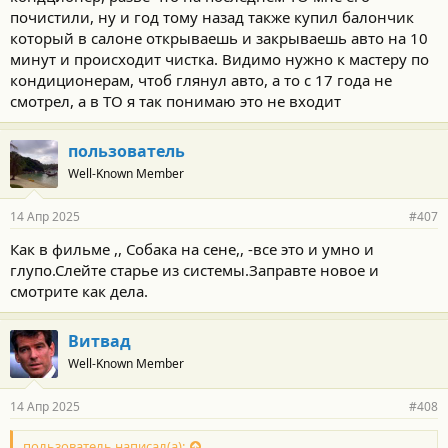
почистили, ну и год тому назад также купил балончик
который в салоне открываешь и закрываешь авто на 10
минут и происходит чистка. Видимо нужно к мастеру по
кондиционерам, чтоб глянул авто, а то с 17 года не
смотрел, а в ТО я так понимаю это не входит
пользователь
Well-Known Member
14 Апр 2025
#407
Как в фильме ,, Собака на сене,, -все это и умно и
глупо.Слейте старье из системы.Заправте новое и
смотрите как дела.
Витвад
Well-Known Member
14 Апр 2025
#408
пользователь написал(а):