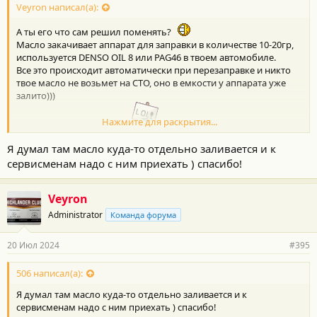
с
Veyron написал(а):
т
и
А ты его что сам решил поменять?
:
Масло закачивает аппарат для заправки в количестве 10-20гр,
используется DENSO OIL 8 или PAG46 в твоем автомобиле.
Все это происходит автоматически при перезаправке и никто
твое масло не возьмет на СТО, оно в емкости у аппарата уже
залито)))
Нажмите для раскрытия...
Ты бы еще фреон купил
Я думал там масло куда-то отдельно заливается и к
сервисменам надо с ним приехать ) спасибо!
Veyron
Administrator
Команда форума
20 Июл 2024
#395
506 написал(а):
Я думал там масло куда-то отдельно заливается и к
сервисменам надо с ним приехать ) спасибо!