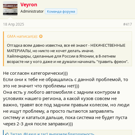
Veyron
Administrator
Команда форума
18 Апр 2025
#417
GMA написал(а):
Отгадка всем давно известна, все её знают - НЕКАЧЕСТВЕННЫЕ
МАТЕРИАЛЫ, но никто не хочет делать иначе.
Хайлендеры, сделанные для России в Японии, в 8-летнем
возрасте ни у кого даже и не думали начинать "травить фреон".
Не согласен категорически)))
Если они к тебе не обращались с данной проблемой, то
это не значит что проблемы нет)))
Она есть у любого автомобиля с задним контуром в
условиях нашего региона, а какой кузов совсем не
важно, травят все под задним правым колесом, но люди
не ищут проблему, а просто пытаются заправлять
систему и кататься дальше, пока система не будет пуста
через 2-3 дня после заправки)))
Б
Tarzan
,
@Lexus
и
zar1
выразили благодарность