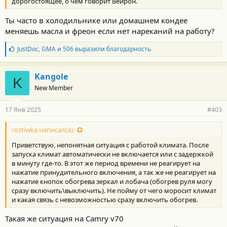
дорогостоящее, о чем говорит Вейрон.
Ты часто в холодильнике или домашнем кондее
меняешь масла и фреон если нет нареканий на работу?
Б
JustDoc
,
GMA
и
506
выразили благодарность
л
а
г
Kangole
K
о
New Member
д
а
р
17 Янв 2025
#403
н
о
с
rostiwka написал(а):
т
Приветствую, непонятная ситуация с работой климата. После
и
:
запуска климат автоматически не включается или с задержкой
в минуту где-то. В этот же период времени не реагирует на
нажатие принудительного включения, а так же не реагирует на
нажатие кнопок обогрева зеркал и лобача (обогрев руля могу
сразу включить\выключить). Не пойму от чего моросит климат
и какая связь с невозможностью сразу включить обогрев.
Такая же ситуация на Camry v70