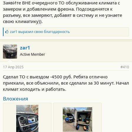
ЗаявИте ВНЕ очередного ТО обслуживание климата с
замером и добавлением фреона. Подсоединятся к
разъему, все замеряют, добавят в систему и не узнаете
свою климатику)).
Б
zar1
выразил свою благодарность
л
а
г
zar1
о
Active Member
д
а
р
17 Апр 2025
#410
н
о
Сделал ТО с выездом -4500 руб. Ребята отлично
с
приехали, все объяснили, все сделали за 30 минут. Начал
т
и
климат холодить и работать.
:
Вложения