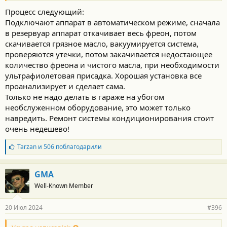
Процесс следующий:
Подключают аппарат в автоматическом режиме, сначала
в резервуар аппарат откачивает весь фреон, потом
скачивается грязное масло, вакуумируется система,
проверяются утечки, потом закачивается недостающее
количество фреона и чистого масла, при необходимости
ультрафиолетовая присадка. Хорошая установка все
проанализирует и сделает сама.
Только не надо делать в гараже на убогом
необслуженном оборудование, это может только
навредить. Ремонт системы кондиционирования стоит
очень недешево!
Б
Tarzan
и
506
поблагодарили
л
а
г
GMA
о
Well-Known Member
д
а
р
20 Июл 2024
#396
н
о