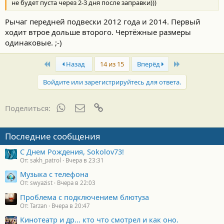
не будет пуста через 2-3 дня после заправки)))
Рычаг передней подвески 2012 года и 2014. Первый
ходит втрое дольше второго. Чертёжные размеры
одинаковые. ;-)
First
Last
Назад
14 из 15
Вперёд
Войдите или зарегистрируйтесь для ответа.
WhatsApp
Электронная почта
Ссылка
Поделиться:
Последние сообщения
С Днем Рождения, Sokolov73!
От: sakh_patrol
Вчера в 23:31
Музыка с телефона
От: swyazist
Вчера в 22:03
Проблема с подключением блютуза
От: Tarzan
Вчера в 20:47
Кинотеатр и др... кто что смотрел и как оно.