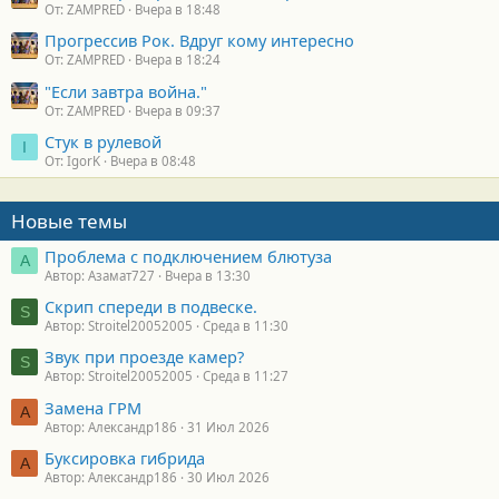
От: ZAMPRED
Вчера в 18:48
Прогрессив Рок. Вдруг кому интересно
От: ZAMPRED
Вчера в 18:24
"Если завтра война."
От: ZAMPRED
Вчера в 09:37
Стук в рулевой
I
От: IgorK
Вчера в 08:48
Новые темы
Проблема с подключением блютуза
А
Автор: Азамат727
Вчера в 13:30
Скрип спереди в подвеске.
S
Автор: Stroitel20052005
Среда в 11:30
Звук при проезде камер?
S
Автор: Stroitel20052005
Среда в 11:27
Замена ГРМ
А
Автор: Александр186
31 Июл 2026
Буксировка гибрида
А
Автор: Александр186
30 Июл 2026