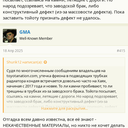
народ подозревает, что заводской брак, либо
конструктивный дефект (из-за массовости дефекта). Пока
заставить тойоту признать дефект не удалось.
GMA
Well-Known Member
18 Апр 2025
#415
Shurik12 написал(а):
Судя по многочисленным сообщениям владельцев на
toyotanation.com, утечка фреона в подводящих трубках
радиатора кондея встречается довольно часто на Хаях,
начиная с 2017 года и новее. То ли камни пробивают, то ли
трещины в трубках из-за заводского брака. Тойота посылает,
ссылаясь на камни, летящие с дороги. Но народ подозревает,
что заводской брак, либо конструктивный дефект (из-за
массовости дефекта). Пока заставить тойоту признать дефект
Нажмите для раскрытия...
не удалось.
Отгадка всем давно известна, все её знают -
НЕКАЧЕСТВЕННЫЕ МАТЕРИАЛЫ, но никто не хочет делать