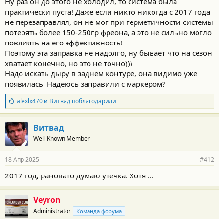
Ну раз он до этого не холодил, то система была
практически пуста! Даже если никто никогда с 2017 года
не перезаправлял, он не мог при герметичности системы
потерять более 150-250гр фреона, а это не сильно могло
повлиять на его эффективность!
Поэтому эта заправка не надолго, ну бывает что на сезон
хватает конечно, но это не точно)))
Надо искать дыру в заднем контуре, она видимо уже
появилась! Надеюсь заправили с маркером?
Б
alexlx470
и
Витвад
поблагодарили
л
а
г
Витвад
о
Well-Known Member
д
а
р
18 Апр 2025
#412
н
о
2017 год, рановато думаю утечка. Хотя ...
с
т
и
Veyron
:
Administrator
Команда форума