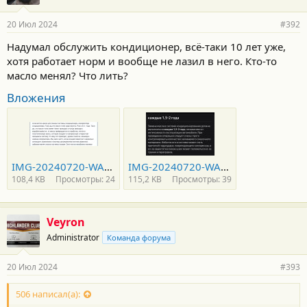
20 Июл 2024
#392
Надумал обслужить кондиционер, всё-таки 10 лет уже,
хотя работает норм и вообще не лазил в него. Кто-то
масло менял? Что лить?
Вложения
IMG-20240720-WA0007.jpg
IMG-20240720-WA0006.jpg
108,4 KB
Просмотры: 24
115,2 KB
Просмотры: 39
Veyron
Administrator
Команда форума
20 Июл 2024
#393
506 написал(а):