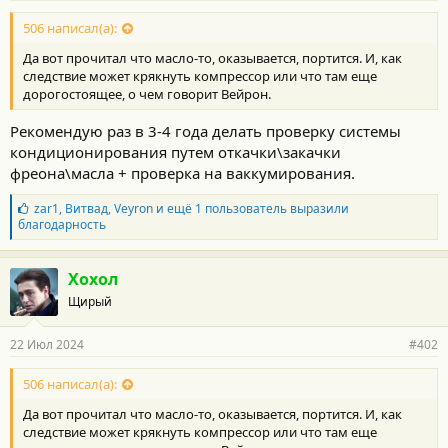
о
с
506 написал(а):
т
Да вот прочитал что масло-то, оказывается, портится. И, как
и
:
следствие может крякнуть компрессор или что там еще
дорогостоящее, о чем говорит Вейрон.
Рекомендую раз в 3-4 года делать проверку системы
кондиционирования путем откачки\закачки
фреона\масла + проверка на ваккумирования.
Б
zar1
,
Витвад
,
Veyron
и ещё 1 пользователь выразили
л
благодарность
а
г
о
Хохол
д
Щирый
а
р
н
22 Июл 2024
#402
о
с
т
506 написал(а):
и
Да вот прочитал что масло-то, оказывается, портится. И, как
:
следствие может крякнуть компрессор или что там еще