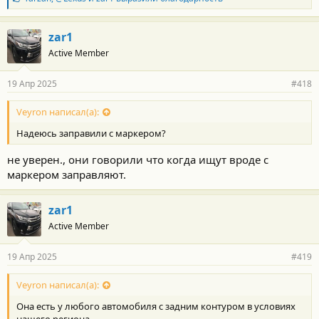
л
а
г
zar1
о
Active Member
д
а
р
19 Апр 2025
#418
н
о
с
Veyron написал(а):
т
Надеюсь заправили с маркером?
и
:
не уверен., они говорили что когда ищут вроде с
маркером заправляют.
zar1
Active Member
19 Апр 2025
#419
Veyron написал(а):
Она есть у любого автомобиля с задним контуром в условиях