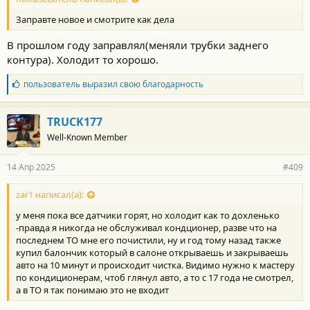
Заправте новое и смотрите как дела
В прошлом году заправлял(меняли трубки заднего
контура). Холодит то хорошо.
Б
пользователь
выразил свою благодарность
л
а
г
TRUCK177
о
Well-Known Member
д
а
р
14 Апр 2025
#409
н
о
с
zar1 написал(а):
т
у меня пока все датчики горят, но холодит как то дохленько
и
:
-правда я никогда не обслуживал кондционер, разве что на
последнем ТО мне его почистили, ну и год тому назад также
купил балончик который в салоне открываешь и закрываешь
авто на 10 минут и происходит чистка. Видимо нужно к мастеру
по кондиционерам, чтоб глянул авто, а то с 17 года не смотрел,
а в ТО я так понимаю это не входит