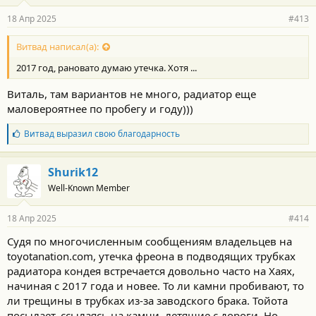
18 Апр 2025
#413
Витвад написал(а):
2017 год, рановато думаю утечка. Хотя ...
Виталь, там вариантов не много, радиатор еще
маловероятнее по пробегу и году)))
Б
Витвад
выразил свою благодарность
л
а
г
Shurik12
о
Well-Known Member
д
а
р
18 Апр 2025
#414
н
о
Судя по многочисленным сообщениям владельцев на
с
toyotanation.com, утечка фреона в подводящих трубках
т
и
радиатора кондея встречается довольно часто на Хаях,
:
начиная с 2017 года и новее. То ли камни пробивают, то
ли трещины в трубках из-за заводского брака. Тойота
посылает, ссылаясь на камни, летящие с дороги. Но