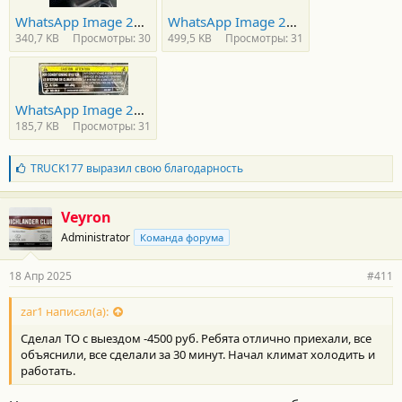
WhatsApp Image 2025-04-17 at 19.49.46.jpeg
WhatsApp Image 2025-04-17 at 19.49.47 (1).jpeg
340,7 KB
Просмотры: 30
499,5 KB
Просмотры: 31
WhatsApp Image 2025-04-17 at 19.49.47 (3).jpeg
185,7 KB
Просмотры: 31
Б
TRUCK177
выразил свою благодарность
л
а
г
Veyron
о
Administrator
Команда форума
д
а
р
18 Апр 2025
#411
н
о
с
zar1 написал(а):
т
Сделал ТО с выездом -4500 руб. Ребята отлично приехали, все
и
:
объяснили, все сделали за 30 минут. Начал климат холодить и
работать.