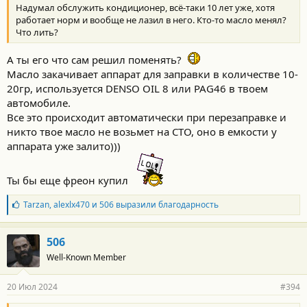
Надумал обслужить кондиционер, всё-таки 10 лет уже, хотя
работает норм и вообще не лазил в него. Кто-то масло менял?
Что лить?
А ты его что сам решил поменять?
Масло закачивает аппарат для заправки в количестве 10-
20гр, используется DENSO OIL 8 или PAG46 в твоем
автомобиле.
Все это происходит автоматически при перезаправке и
никто твое масло не возьмет на СТО, оно в емкости у
аппарата уже залито)))
Ты бы еще фреон купил
Б
Tarzan
,
alexlx470
и
506
выразили благодарность
л
а
г
506
о
Well-Known Member
д
а
р
20 Июл 2024
#394
н
о