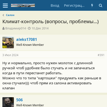
Вход
Регистрация
Салон
Климат-контроль (вопросы, проблемы...)
А
Д
Владимир014
10 Дек 2014
в
а
т
т
aleks17081
о
а
Well-Known Member
р
н
т
а
е
ч
3 Июл 2024
#391
м
а
ы
л
Ну и нормально, просто нужен молоток с длинной
а
ручкой чтоб удобнее было стучать и не запачкаться
когда в пути перестанет работать.
Можно что то типа "картошки" придумать как раньше в
окна стучали))) чтоб прям из салона активировать
клапан
506
Well-Known Member