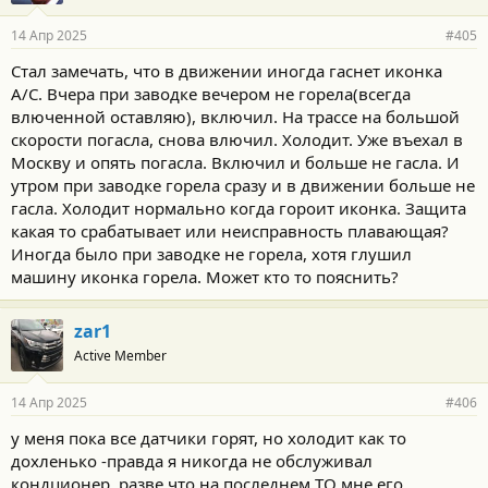
14 Апр 2025
#405
Стал замечать, что в движении иногда гаснет иконка
A/C. Вчера при заводке вечером не горела(всегда
влюченной оставляю), включил. На трассе на большой
скорости погасла, снова влючил. Холодит. Уже въехал в
Москву и опять погасла. Включил и больше не гасла. И
утром при заводке горела сразу и в движении больше не
гасла. Холодит нормально когда гороит иконка. Защита
какая то срабатывает или неисправность плавающая?
Иногда было при заводке не горела, хотя глушил
машину иконка горела. Может кто то пояснить?
zar1
Active Member
14 Апр 2025
#406
у меня пока все датчики горят, но холодит как то
дохленько -правда я никогда не обслуживал
кондционер, разве что на последнем ТО мне его