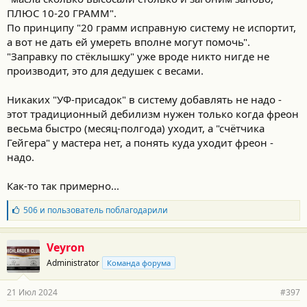
ПЛЮС 10-20 ГРАММ".
По принципу "20 грамм исправную систему не испортит,
а вот не дать ей умереть вполне могут помочь".
"Заправку по стёклышку" уже вроде никто нигде не
производит, это для дедушек с весами.
Никаких "УФ-присадок" в систему добавлять не надо -
этот традиционный дебилизм нужен только когда фреон
весьма быстро (месяц-полгода) уходит, а "счётчика
Гейгера" у мастера нет, а понять куда уходит фреон -
надо.
Как-то так примерно...
Б
506
и
пользователь
поблагодарили
л
а
г
Veyron
о
Administrator
Команда форума
д
а
р
21 Июл 2024
#397
н