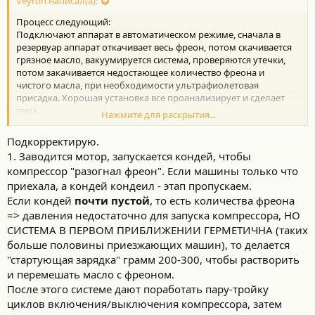
с
Veyron написал(а):
т
Процесс следующий:
и
:
Подключают аппарат в автоматическом режиме, сначала в
резервуар аппарат откачивает весь фреон, потом скачивается
грязное масло, вакуумируется система, проверяются утечки,
потом закачивается недостающее количество фреона и
чистого масла, при необходимости ультрафиолетовая
присадка. Хорошая установка все проанализирует и сделает
сама.
Нажмите для раскрытия...
Только не надо делать в гараже на убогом необслуженном
оборудование, это может только навредить. Ремонт системы
Подкорректирую.
кондиционирования стоит очень недешево!
1. Заводится мотор, запускается кондей, чтобы
компрессор "разогнал фреон". Если машины только что
приехала, а кондей кондеил - этап пропускаем.
Если кондей
почти пустой
, то есть количества фреона
=> давления недостаточно для запуска компрессора, НО
СИСТЕМА В ПЕРВОМ ПРИБЛИЖЕНИИ ГЕРМЕТИЧНА (таких
больше половины приезжающих машин), то делается
"стартующая зарядка" грамм 200-300, чтобы растворить
и перемешать масло с фреоном.
После этого системе дают поработать пару-тройку
циклов включения/выключения компрессора, затем