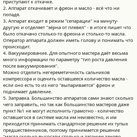
приступают к откачке.
2. Аппарат откачивает и фреон и масло - всё что ни
попадя.
3. Аппарат входит в режим "сепарации" на минуту-
другую и отделяет "зёрна от плевел" - в итоге пишет что
было откачано столько-то фреона и столько-то масла.
Оператор аппарата должен иметь голову и понимать что
происходит.
4. Вакуумирование. Для опытного мастера даёт весьма
много информации по параметру "тип роста давления
после вакуумирования".
Можно отделить негереметичность сальников
компрессора и оценить оставшееся количество масла -
если оно есть то из него "выпаривается" фреон и
поднимает давление.
5. Заправка. Большинство аппаратов сами знают сколько
чего заправить, но так как большинство мастеров даже
пункт №1 не могут исполнить грамотно - количество
оставшегося в системе масла им неизвестно, и им
приходится принимать стандартное решение их тупых
предшественников, поэтому принимается решение
"масла сколько высосали столько и загоним заново,