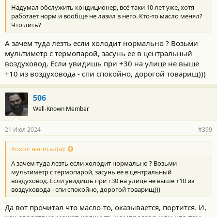
т
него "выпаривается" фреон и поднимает давление.
Надумал обслужить кондиционер, всё-таки 10 лет уже, хотя
и
5. Заправка. Большинство аппаратов сами знают сколько чего
:
работает норм и вообще не лазил в него. Кто-то масло менял?
заправить, но так как большинство мастеров даже пункт №1 не
Что лить?
могут исполнить грамотно - количество оставшегося в системе
масла им неизвестно, и им приходится принимать стандартное
А зачем туда лезть если холодит нормально ? Возьми
решение их тупых предшественников, поэтому принимается
мультиметр с термопарой, засунь ее в центральный
решение "масла сколько высосали столько и загоним заново,
воздуховод. Если увидишь при +30 на улице не выше
ПЛЮС 10-20 ГРАММ".
+10 из воздуховода - спи спокойно, дорогой товарищ)))
По принципу "20 грамм исправную систему не испортит, а вот
не дать ей умереть вполне могут помочь".
"Заправку по стёклышку" уже вроде никто нигде не
506
производит, это для дедушек с весами.
Well-Known Member
Никаких "УФ-присадок" в систему добавлять не надо - этот
традиционный дебилизм нужен только когда фреон весьма
21 Июл 2024
#399
быстро (месяц-полгода) уходит, а "счётчика Гейгера" у мастера
нет, а понять куда уходит фреон - надо.
Хохол написал(а):
А зачем туда лезть если холодит нормально ? Возьми
Как-то так примерно...
мультиметр с термопарой, засунь ее в центральный
воздуховод. Если увидишь при +30 на улице не выше +10 из
воздуховода - спи спокойно, дорогой товарищ)))
Да вот прочитал что масло-то, оказывается, портится. И,