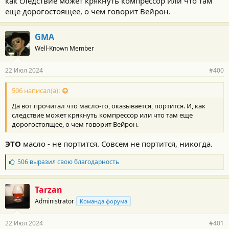
как следствие может крякнуть компрессор или что там
еще дорогостоящее, о чем говорит Вейрон.
GMA
Well-Known Member
22 Июл 2024
#400
506 написал(а):
Да вот прочитал что масло-то, оказывается, портится. И, как
следствие может крякнуть компрессор или что там еще
дорогостоящее, о чем говорит Вейрон.
ЭТО
масло - не портится. Совсем не портится, никогда.
Б
506
выразил свою благодарность
л
а
г
Tarzan
о
Administrator
Команда форума
д
а
р
22 Июл 2024
#401
н